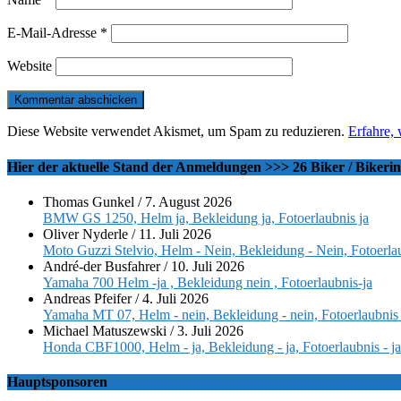
E-Mail-Adresse
*
Website
Diese Website verwendet Akismet, um Spam zu reduzieren.
Erfahre,
Hier der aktuelle Stand der Anmeldungen >>> 26 Biker / Bikeri
Thomas Gunkel
/
7. August 2026
BMW GS 1250, Helm ja, Bekleidung ja, Fotoerlaubnis ja
Oliver Nyderle
/
11. Juli 2026
Moto Guzzi Stelvio, Helm - Nein, Bekleidung - Nein, Fotoerlau
André-der Busfahrer
/
10. Juli 2026
Yamaha 700 Helm -ja , Bekleidung nein , Fotoerlaubnis-ja
Andreas Pfeifer
/
4. Juli 2026
Yamaha MT 07, Helm - nein, Bekleidung - nein, Fotoerlaubnis 
Michael Matuszewski
/
3. Juli 2026
Honda CBF1000, Helm - ja, Bekleidung - ja, Fotoerlaubnis - ja
Hauptsponsoren