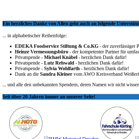
Ein herzliches Danke von Allen geht auch an folgende Unterstü
... in alphabetischer Reihenfolge:
EDEKA Foodservice Stiftung & Co.KG
- der zuverlässiger 
Heinze Vermessungsbüro
- der kompetenter Partner für umfa
Privatspende -
Michael Knäbel
- herzlichen Dank dafür!
Privatspende -
Lutz Rehwald
- herzlichen Dank dafür!
Privatspende -
Sylvia Wohlfarth
- herzlichen Dank dafür!
Dank an die
Sandra Kleiner
vom AWO Kreisverband Weißeritzkr
... und alle den unbekannten Spendern, deren Namen wir nicht wissen
Seit über 20 Jahren immer an unserer Seite!