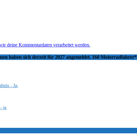
 wie deine Kommentardaten verarbeitet werden.
nnen haben sich derzeit für 2027 angemeldet. 160 Motorradfahrer
bnis - Ja,
- ja