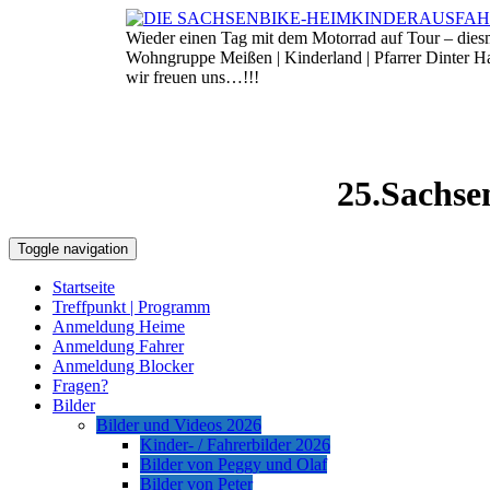
Skip
to
Wieder einen Tag mit dem Motorrad auf Tour – die
7. August 2026
content
Wohngruppe Meißen | Kinderland | Pfarrer Dinter 
wir freuen uns…!!!
25.Sachse
Toggle navigation
Startseite
Treffpunkt | Programm
Anmeldung Heime
Anmeldung Fahrer
Anmeldung Blocker
Fragen?
Bilder
Bilder und Videos 2026
Kinder- / Fahrerbilder 2026
Bilder von Peggy und Olaf
Bilder von Peter