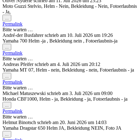
Oliver Nyderle
schrieb am
11. Juli 2026
um
23:23
Moto Guzzi Stelvio, Helm - Nein, Bekleidung - Nein, Fotoerlaubnis
- Ja,
Diese
...
Metabox
Permalink
ein-/ausblenden.
Bitte warten …
André-der Busfahrer
schrieb am
10. Juli 2026
um
19:26
Yamaha 700 Helm -ja , Bekleidung nein , Fotoerlaubnis-ja
Diese
...
Metabox
Permalink
ein-/ausblenden.
Bitte warten …
Andreas Pfeifer
schrieb am
4. Juli 2026
um
20:12
Yamaha MT 07, Helm - nein, Bekleidung - nein, Fotoerlaubnis - ja
Diese
...
Metabox
Permalink
ein-/ausblenden.
Bitte warten …
Michael Matuszewski
schrieb am
3. Juli 2026
um
09:00
Honda CBF1000, Helm - ja, Bekleidung - ja, Fotoerlaubnis - ja
Diese
...
Metabox
Permalink
ein-/ausblenden.
Bitte warten …
Helmut Binotsch
schrieb am
20. Juni 2026
um
14:03
Yamaha Dragstar 650 Helm JA, Bekleidung NEIN, Foto JA
Diese
...
Metabox