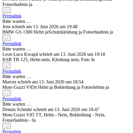
Fotoerlaubnis ja
Diese
...
Metabox
Permalink
ein-/ausblenden.
Bitte warten …
Jens
schrieb am
13. Juni 2026
um
19:48
BMW GS 1300 Helm jaSchutzkleidung ja Fotoerlaubnis ja
Diese
...
Metabox
Permalink
ein-/ausblenden.
Bitte warten …
Leon Luca Kwapil
schrieb am
13. Juni 2026
um
19:18
KSR TR 125, Helm nein, Kleidung nein, Foto Ja
Diese
...
Metabox
Permalink
ein-/ausblenden.
Bitte warten …
Marcus
schrieb am
13. Juni 2026
um
18:54
Moto Guzzi V85tt Helm ja Bekleidung ja Fotoerlebnis ja
Diese
...
Metabox
Permalink
ein-/ausblenden.
Bitte warten …
Dennis Schmitz
schrieb am
13. Juni 2026
um
18:47
Moto Guzzi V85 TT, Helm - Nein, Bekleidung - Nein,
Fotoerlaubnis - Ja
Diese
...
Metabox
Permalink