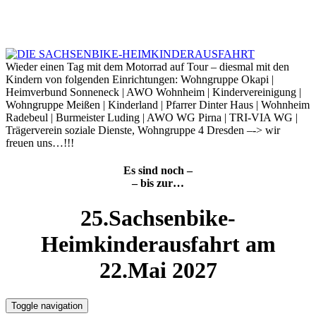
Skip
to
6. August 2026
content
Wieder einen Tag mit dem Motorrad auf Tour – diesmal mit den
Kindern von folgenden Einrichtungen: Wohngruppe Okapi |
Heimverbund Sonneneck | AWO Wohnheim | Kindervereinigung |
Wohngruppe Meißen | Kinderland | Pfarrer Dinter Haus | Wohnheim
Radebeul | Burmeister Luding | AWO WG Pirna | TRI-VIA WG |
Trägerverein soziale Dienste, Wohngruppe 4 Dresden –-> wir
freuen uns…!!!
Es sind noch –
– bis zur…
25.Sachsenbike-
Heimkinderausfahrt am
22.Mai 2027
Toggle navigation