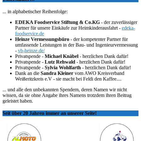
... in alphabetischer Reihenfolge:
EDEKA Foodservice Stiftung & Co.KG
- der zuverlässiger
Partner für unsere Einkäufe zur Heimkinderausfahrt -
edeka-
foodservice.de
Heinze Vermessungsbüro
- der kompetenter Partner für
umfassende Leistungen in der Bau- und Ingenieurvermessung
-
vb-heinze.de/
Privatspende -
Michael Knäbel
- herzlichen Dank dafür!
Privatspende -
Lutz Rehwald
- herzlichen Dank dafür!
Privatspende -
Sylvia Wohlfarth
- herzlichen Dank dafür!
Dank an die
Sandra Kleiner
vom AWO Kreisverband
Weißeritzkreis e.V - sie macht bei Feldi den Kaffee....
... und alle den unbekannten Spendern, deren Namen wir nicht
wissen, da sie ohne Angabe ihres Namens trotzdem ihren Beitrag
geleistet haben.
Seit über 20 Jahren immer an unserer Seite!