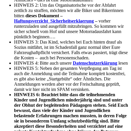
HINWEIS 2: Um das Organisatorische vor der Abfahrt
zeitlich zu straffen, möchten wir alle Biker und Bikerrinnen
bitten
dieses Dokument –
Haftungsverzicht_Sicherheitserklaerung
–
vorher
runterzuladen und ausgefüllt mitzubringen. So kommen wir
sicher schnell vom Hof und unsere Motorradausfahrt kann
pünktlich beginnen….
HINWEIS 3: Das Kind, welches bei Euch hinten drauf als
Sozius mitfährt, ist im Schadenfall ganz normal über Eure
Fahrzeughaftpflicht versichert. Falls etwas passiert, trägt diese
die Kosten – auch bei Personenschaden.
HINWEIS 4: Bitte auch unsere
Datenschutzerklärung
lesen
HINWEIS 5: Neben der gesamten Verpflegung am Tag ist
auch die Anmeldung und die Teilnahme komplett kostenfrei,
es gibt also keine „Startgebühr“ oder Ähnliches. Die
Anmeldungen werden aber vor der Freischaltung geprüft,
damit wir hier nicht im SPAM versinken.
HINWEIS 6: Beachtet bitte dass die teilnehmenden
Kinder und Jugendlichen minderjährig sind und unter
der Obhut der begleitenden Pädagogen stehen. Seid Euch
bewusst, dass viele der Kinder und Jugendlichen
belastende Erfahrungen machen mussten, in deren Folge
sie in besonderem Umfang schutzbedürftig sind. Bitte
akzeptiert diese Besonderheiten und verzichtet auf eine