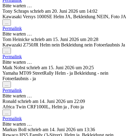
Permalink
ein-/ausblenden.
Bitte warten …
Tony Schraps
schrieb am
20. Juni 2026
um
14:02
Kawasaki Versys 1000SE Helm JA, Bekleidung NEIN, Foto JA
Diese
...
Metabox
Permalink
ein-/ausblenden.
Bitte warten …
Tom Heinicke
schrieb am
15. Juni 2026
um
20:28
Kawazaki Z750JR Helm nein Bekleidung nein Fotoerlaubnis Ja
Diese
...
Metabox
Permalink
ein-/ausblenden.
Bitte warten …
Maik Nobst
schrieb am
15. Juni 2026
um
20:25
Yamaha MT09 StreetRally Helm - ja Bekleidung - nein
Fotoerlaubnis - ja
Diese
...
Metabox
Permalink
ein-/ausblenden.
Bitte warten …
Ronald
schrieb am
14. Juni 2026
um
22:09
Africa Twin CRF1000L, Helm ja , Foto ja
Diese
...
Metabox
Permalink
ein-/ausblenden.
Bitte warten …
Markus Boll
schrieb am
14. Juni 2026
um
13:36
Rewaco HS5 Family (3-Sitzer), Helm ja, Bekleidung nein,