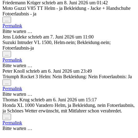
Friedemann Krüger
schrieb am
8. Juni 2026
um
01:42
Moto Guzzi V85 TT Helm - ja Bekleidung - Jacke + Handschuhe
Fotoerlaubnis - ja
Diese
...
Metabox
Permalink
ein-/ausblenden.
Bitte warten …
Jens Lüdeke
schrieb am
7. Juni 2026
um
11:00
Suzuki Intruder VL 1500, Helm-nein; Bekleidung-nein;
Fotoerlaubnis-ja
Diese
...
Metabox
Permalink
ein-/ausblenden.
Bitte warten …
Peter Knoll
schrieb am
6. Juni 2026
um
23:49
Triumph Rocket 3 Helm: Nein Bekleidung: Nein Fotoerlaubnis: Ja
Diese
...
Metabox
Permalink
ein-/ausblenden.
Bitte warten …
Thomas Krug
schrieb am
6. Juni 2026
um
15:17
Honda XL 1000 Varadero Helm, ja Bekleidung, nein Fotoerlaubnis,
ja Schönes Wetter erwünscht, mit Mitfahrer schon verabredet.
Diese
...
Metabox
Permalink
ein-/ausblenden.
Bitte warten …