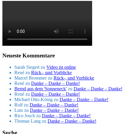
Neueste Kommentare
Sarah Siegert
zu
Video ist online
René
zu
Rück-, und Vorblicke
Marcel Brommer
zu
Rück-, und Vorblicke
René
zu
Danke – Danke – Danke!
Bernd aus dem 'Sonneneck'
zu
Danke – Danke – Danke!
René
zu
Danke – Danke – Danke!
Michael Otto-König
zu
Danke – Danke – Danke!
Rolf
zu
Danke – Danke – Danke!
Lutz
zu
Danke – Danke – Danke!
Rico Josch
zu
Danke – Danke – Danke!
Thomas Lang
zu
Danke – Danke – Danke!
Suche