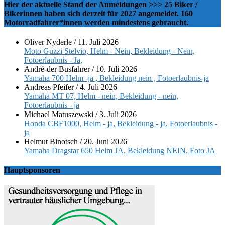
Hier der aktuelle Stand der Anmeldungen >>> 25 Biker /
Bikerinnen haben sich derzeit für 2027 angemeldet. 160
Motorradfahrer*innen werden mindestens gebraucht.
Oliver Nyderle
/
11. Juli 2026
Moto Guzzi Stelvio, Helm - Nein, Bekleidung - Nein,
Fotoerlaubnis - Ja,
André-der Busfahrer
/
10. Juli 2026
Yamaha 700 Helm -ja , Bekleidung nein , Fotoerlaubnis-ja
Andreas Pfeifer
/
4. Juli 2026
Yamaha MT 07, Helm - nein, Bekleidung - nein,
Fotoerlaubnis - ja
Michael Matuszewski
/
3. Juli 2026
Honda CBF1000, Helm - ja, Bekleidung - ja, Fotoerlaubnis -
ja
Helmut Binotsch
/
20. Juni 2026
Yamaha Dragstar 650 Helm JA, Bekleidung NEIN, Foto JA
Hauptsponsoren