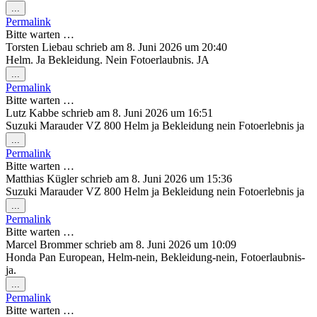
Diese
...
Metabox
Permalink
ein-/ausblenden.
Bitte warten …
Torsten Liebau
schrieb am
8. Juni 2026
um
20:40
Helm. Ja Bekleidung. Nein Fotoerlaubnis. JA
Diese
...
Metabox
Permalink
ein-/ausblenden.
Bitte warten …
Lutz Kabbe
schrieb am
8. Juni 2026
um
16:51
Suzuki Marauder VZ 800 Helm ja Bekleidung nein Fotoerlebnis ja
Diese
...
Metabox
Permalink
ein-/ausblenden.
Bitte warten …
Matthias Kügler
schrieb am
8. Juni 2026
um
15:36
Suzuki Marauder VZ 800 Helm ja Bekleidung nein Fotoerlebnis ja
Diese
...
Metabox
Permalink
ein-/ausblenden.
Bitte warten …
Marcel Brommer
schrieb am
8. Juni 2026
um
10:09
Honda Pan European, Helm-nein, Bekleidung-nein, Fotoerlaubnis-
ja.
Diese
...
Metabox
Permalink
ein-/ausblenden.
Bitte warten …