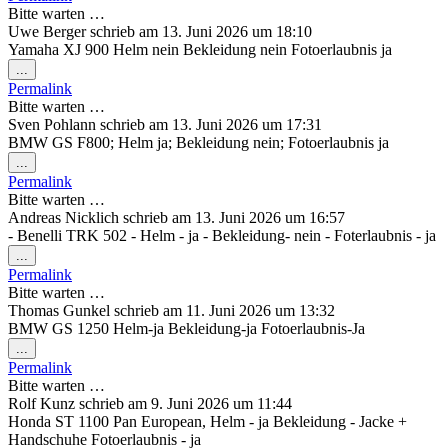
ein-/ausblenden.
Bitte warten …
Uwe Berger
schrieb am
13. Juni 2026
um
18:10
Yamaha XJ 900 Helm nein Bekleidung nein Fotoerlaubnis ja
Diese
...
Metabox
Permalink
ein-/ausblenden.
Bitte warten …
Sven Pohlann
schrieb am
13. Juni 2026
um
17:31
BMW GS F800; Helm ja; Bekleidung nein; Fotoerlaubnis ja
Diese
...
Metabox
Permalink
ein-/ausblenden.
Bitte warten …
Andreas Nicklich
schrieb am
13. Juni 2026
um
16:57
- Benelli TRK 502 - Helm - ja - Bekleidung- nein - Foterlaubnis - ja
Diese
...
Metabox
Permalink
ein-/ausblenden.
Bitte warten …
Thomas Gunkel
schrieb am
11. Juni 2026
um
13:32
BMW GS 1250 Helm-ja Bekleidung-ja Fotoerlaubnis-Ja
Diese
...
Metabox
Permalink
ein-/ausblenden.
Bitte warten …
Rolf Kunz
schrieb am
9. Juni 2026
um
11:44
Honda ST 1100 Pan European, Helm - ja Bekleidung - Jacke +
Handschuhe Fotoerlaubnis - ja