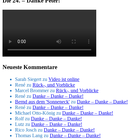
Die 24. – Danke Peter!
Neueste Kommentare
Sarah Siegert
zu
Video ist online
René
zu
Rück-, und Vorblicke
Marcel Brommer
zu
Rück-, und Vorblicke
René
zu
Danke – Danke – Danke!
Bernd aus dem 'Sonneneck'
zu
Danke – Danke – Danke!
René
zu
Danke – Danke – Danke!
Michael Otto-König
zu
Danke – Danke – Danke!
Rolf
zu
Danke – Danke – Danke!
Lutz
zu
Danke – Danke – Danke!
Rico Josch
zu
Danke – Danke – Danke!
Thomas Lang
zu
Danke – Danke – Danke!