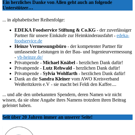
Ein herzliches Danke von Allen geht auch an folgende
Unterstützer…
... in alphabetischer Reihenfolge:
EDEKA Foodservice Stiftung & Co.KG
- der zuverlässiger
Partner für unsere Einkäufe zur Heimkinderausfahrt -
edeka-
foodservice.de
Heinze Vermessungsbüro
- der kompetenter Partner für
umfassende Leistungen in der Bau- und Ingenieurvermessung
-
vb-heinze.de/
Privatspende -
Michael Knäbel
- herzlichen Dank dafür!
Privatspende -
Lutz Rehwald
- herzlichen Dank dafür!
Privatspende -
Sylvia Wohlfarth
- herzlichen Dank dafür!
Dank an die
Sandra Kleiner
vom AWO Kreisverband
Weißeritzkreis e.V - sie macht bei Feldi den Kaffee....
... und alle den unbekannten Spendern, deren Namen wir nicht
wissen, da sie ohne Angabe ihres Namens trotzdem ihren Beitrag
geleistet haben.
Seit über 20 Jahren immer an unserer Seite!