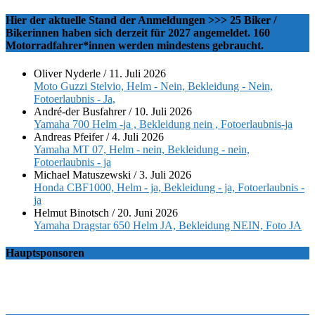
Hier der aktuelle Stand der Anmeldungen >>> 25 Biker /
Bikerinnen haben sich derzeit für 2027 angemeldet. 160
Motorradfahrer*innen werden mindestens gebraucht.
Oliver Nyderle
/
11. Juli 2026
Moto Guzzi Stelvio, Helm - Nein, Bekleidung - Nein,
Fotoerlaubnis - Ja,
André-der Busfahrer
/
10. Juli 2026
Yamaha 700 Helm -ja , Bekleidung nein , Fotoerlaubnis-ja
Andreas Pfeifer
/
4. Juli 2026
Yamaha MT 07, Helm - nein, Bekleidung - nein,
Fotoerlaubnis - ja
Michael Matuszewski
/
3. Juli 2026
Honda CBF1000, Helm - ja, Bekleidung - ja, Fotoerlaubnis -
ja
Helmut Binotsch
/
20. Juni 2026
Yamaha Dragstar 650 Helm JA, Bekleidung NEIN, Foto JA
Hauptsponsoren