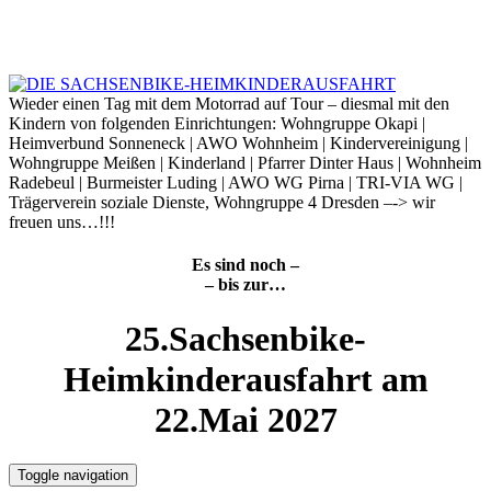
Skip
to
7. August 2026
content
Wieder einen Tag mit dem Motorrad auf Tour – diesmal mit den
Kindern von folgenden Einrichtungen: Wohngruppe Okapi |
Heimverbund Sonneneck | AWO Wohnheim | Kindervereinigung |
Wohngruppe Meißen | Kinderland | Pfarrer Dinter Haus | Wohnheim
Radebeul | Burmeister Luding | AWO WG Pirna | TRI-VIA WG |
Trägerverein soziale Dienste, Wohngruppe 4 Dresden –-> wir
freuen uns…!!!
Es sind noch –
– bis zur…
25.Sachsenbike-
Heimkinderausfahrt am
22.Mai 2027
Toggle navigation