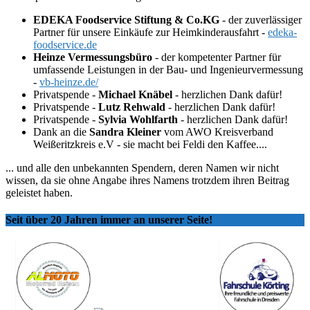
EDEKA Foodservice Stiftung & Co.KG
- der zuverlässiger
Partner für unsere Einkäufe zur Heimkinderausfahrt -
edeka-
foodservice.de
Heinze Vermessungsbüro
- der kompetenter Partner für
umfassende Leistungen in der Bau- und Ingenieurvermessung
-
vb-heinze.de/
Privatspende -
Michael Knäbel
- herzlichen Dank dafür!
Privatspende -
Lutz Rehwald
- herzlichen Dank dafür!
Privatspende -
Sylvia Wohlfarth
- herzlichen Dank dafür!
Dank an die
Sandra Kleiner
vom AWO Kreisverband
Weißeritzkreis e.V - sie macht bei Feldi den Kaffee....
... und alle den unbekannten Spendern, deren Namen wir nicht
wissen, da sie ohne Angabe ihres Namens trotzdem ihren Beitrag
geleistet haben.
Seit über 20 Jahren immer an unserer Seite!