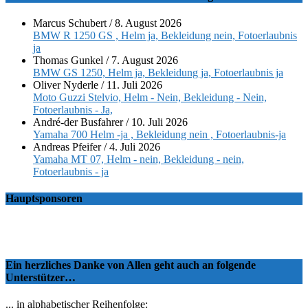
Marcus Schubert
/
8. August 2026
BMW R 1250 GS , Helm ja, Bekleidung nein, Fotoerlaubnis
ja
Thomas Gunkel
/
7. August 2026
BMW GS 1250, Helm ja, Bekleidung ja, Fotoerlaubnis ja
Oliver Nyderle
/
11. Juli 2026
Moto Guzzi Stelvio, Helm - Nein, Bekleidung - Nein,
Fotoerlaubnis - Ja,
André-der Busfahrer
/
10. Juli 2026
Yamaha 700 Helm -ja , Bekleidung nein , Fotoerlaubnis-ja
Andreas Pfeifer
/
4. Juli 2026
Yamaha MT 07, Helm - nein, Bekleidung - nein,
Fotoerlaubnis - ja
Hauptsponsoren
Ein herzliches Danke von Allen geht auch an folgende
Unterstützer…
... in alphabetischer Reihenfolge: