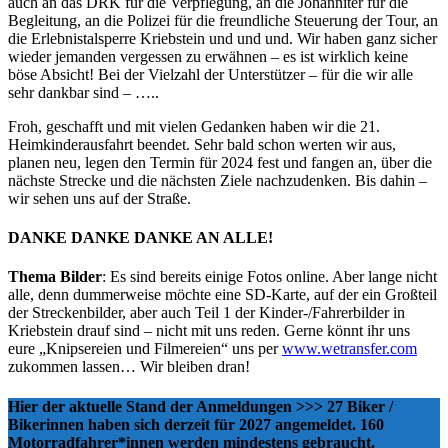
auch an das DRK für die Verpflegung, an die Johanniter für die
Begleitung, an die Polizei für die freundliche Steuerung der Tour, an
die Erlebnistalsperre Kriebstein und und und. Wir haben ganz sicher
wieder jemanden vergessen zu erwähnen – es ist wirklich keine
böse Absicht! Bei der Vielzahl der Unterstützer – für die wir alle
sehr dankbar sind – …..
Froh, geschafft und mit vielen Gedanken haben wir die 21.
Heimkinderausfahrt beendet. Sehr bald schon werten wir aus,
planen neu, legen den Termin für 2024 fest und fangen an, über die
nächste Strecke und die nächsten Ziele nachzudenken. Bis dahin –
wir sehen uns auf der Straße.
DANKE DANKE DANKE AN ALLE!
Thema Bilder
: Es sind bereits einige Fotos online. Aber lange nicht
alle, denn dummerweise möchte eine SD-Karte, auf der ein Großteil
der Streckenbilder, aber auch Teil 1 der Kinder-/Fahrerbilder in
Kriebstein drauf sind – nicht mit uns reden. Gerne könnt ihr uns
eure „Knipsereien und Filmereien“ uns per
www.wetransfer.com
zukommen lassen… Wir bleiben dran!
Hier der aktuelle Stand der Anmeldungen >>> 27 Biker /
Bikerinnen haben sich derzeit für 2027 angemeldet. 160
Motorradfahrer*innen werden mindestens gebraucht.