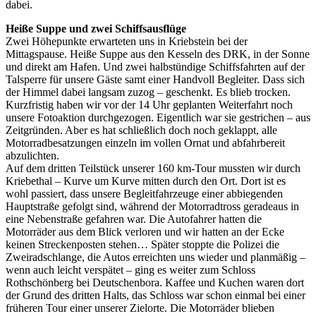
dabei.
Heiße Suppe und zwei Schiffsausflüge
Zwei Höhepunkte erwarteten uns in Kriebstein bei der
Mittagspause. Heiße Suppe aus den Kesseln des DRK, in der Sonne
und direkt am Hafen. Und zwei halbstündige Schiffsfahrten auf der
Talsperre für unsere Gäste samt einer Handvoll Begleiter. Dass sich
der Himmel dabei langsam zuzog – geschenkt. Es blieb trocken.
Kurzfristig haben wir vor der 14 Uhr geplanten Weiterfahrt noch
unsere Fotoaktion durchgezogen. Eigentlich war sie gestrichen – aus
Zeitgründen. Aber es hat schließlich doch noch geklappt, alle
Motorradbesatzungen einzeln im vollen Ornat und abfahrbereit
abzulichten.
Auf dem dritten Teilstück unserer 160 km-Tour mussten wir durch
Kriebethal – Kurve um Kurve mitten durch den Ort. Dort ist es
wohl passiert, dass unsere Begleitfahrzeuge einer abbiegenden
Hauptstraße gefolgt sind, während der Motorradtross geradeaus in
eine Nebenstraße gefahren war. Die Autofahrer hatten die
Motorräder aus dem Blick verloren und wir hatten an der Ecke
keinen Streckenposten stehen… Später stoppte die Polizei die
Zweiradschlange, die Autos erreichten uns wieder und planmäßig –
wenn auch leicht verspätet – ging es weiter zum Schloss
Rothschönberg bei Deutschenbora. Kaffee und Kuchen waren dort
der Grund des dritten Halts, das Schloss war schon einmal bei einer
früheren Tour einer unserer Zielorte. Die Motorräder blieben