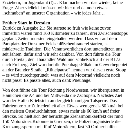
Erziehern, im Jugendamt (!)… Klar machen wir das wieder, keine
Frage. Aber vielleicht müssen wir hier und da noch etwas
„schrauben“ an unserer Organisation – wie jedes Jahr…
Früher Start in Dresden
Zurück zu Ausgabe 21: Sie startete so früh wie keine zuvor,
immerhin waren rund 160 Kilometer zu fahren, drei Zwischenstopps
geplant, Zeiten mussten eingehalten werden. Dass wir auf dem
Parkplatz der Dresdner Feldschlößchenbrauerei starten, ist
mittlerweile Tradition. Die Verantwortlichen dort unterstützen uns
seit Jahren, dafür sind wir sehr dankbar. Von dort führte die Tour
durch Freital, den Tharandter Wald und schließlich auf der B173
nach Freiberg. Ziel war dort die Pneuhage-Filiale im Gewerbegebiet
an der Brander Straße. „Rüttelpause“ nennen wir diesen erste Stopp
– es wird zurechtgerüttelt, was auf dem Motorrad vielleicht noch
nicht passt. Es passte alles, auch dank Pneuhage.
Von dort führte die Tour Richtung Nordwesten, wir überquerten in
Hainichen die A4 und bei Mittweida die Zschopau. Nächstes Ziel
war der Hafen Kriebstein an der gleichnamigen Talsperre. Das
Fahrtempo: zur Zufriedenheit aller. Etwas weniger als 50 km/h bei
den meisten Ortsdurchfahrten, etwas mehr als 60 km/h auf freier
Strecke. So hielt sich der berüchtigte Zieharmonikaeffekt der rund
150 Motorräder-Kolonne in Grenzen, die Polizei organisierte die
Kreuzungssperren mit fünf Motorrädern, fast 30 Ordner halfen