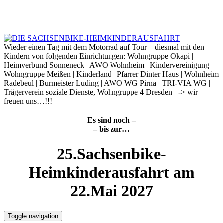
Skip
to
9. August 2026
content
Wieder einen Tag mit dem Motorrad auf Tour – diesmal mit den
Kindern von folgenden Einrichtungen: Wohngruppe Okapi |
Heimverbund Sonneneck | AWO Wohnheim | Kindervereinigung |
Wohngruppe Meißen | Kinderland | Pfarrer Dinter Haus | Wohnheim
Radebeul | Burmeister Luding | AWO WG Pirna | TRI-VIA WG |
Trägerverein soziale Dienste, Wohngruppe 4 Dresden –-> wir
freuen uns…!!!
Es sind noch –
– bis zur…
25.Sachsenbike-
Heimkinderausfahrt am
22.Mai 2027
Toggle navigation