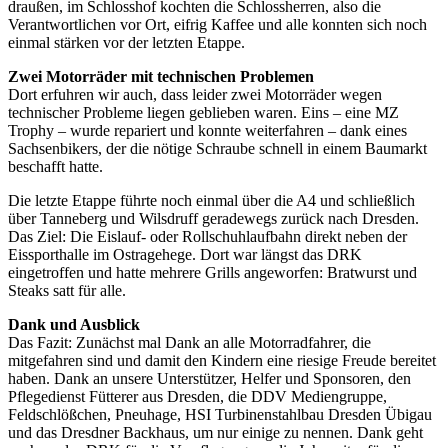
draußen, im Schlosshof kochten die Schlossherren, also die
Verantwortlichen vor Ort, eifrig Kaffee und alle konnten sich noch
einmal stärken vor der letzten Etappe.
Zwei Motorräder mit technischen Problemen
Dort erfuhren wir auch, dass leider zwei Motorräder wegen
technischer Probleme liegen geblieben waren. Eins – eine MZ
Trophy – wurde repariert und konnte weiterfahren – dank eines
Sachsenbikers, der die nötige Schraube schnell in einem Baumarkt
beschafft hatte.
Die letzte Etappe führte noch einmal über die A4 und schließlich
über Tanneberg und Wilsdruff geradewegs zurück nach Dresden.
Das Ziel: Die Eislauf- oder Rollschuhlaufbahn direkt neben der
Eissporthalle im Ostragehege. Dort war längst das DRK
eingetroffen und hatte mehrere Grills angeworfen: Bratwurst und
Steaks satt für alle.
Dank und Ausblick
Das Fazit: Zunächst mal Dank an alle Motorradfahrer, die
mitgefahren sind und damit den Kindern eine riesige Freude bereitet
haben. Dank an unsere Unterstützer, Helfer und Sponsoren, den
Pflegedienst Fütterer aus Dresden, die DDV Mediengruppe,
Feldschlößchen, Pneuhage, HSI Turbinenstahlbau Dresden Übigau
und das Dresdner Backhaus, um nur einige zu nennen. Dank geht