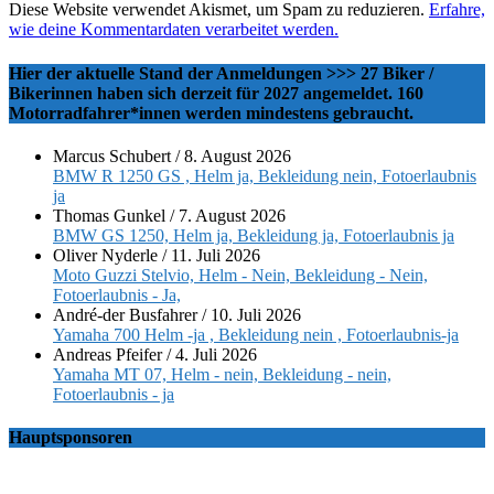
Diese Website verwendet Akismet, um Spam zu reduzieren.
Erfahre,
wie deine Kommentardaten verarbeitet werden.
Hier der aktuelle Stand der Anmeldungen >>> 27 Biker /
Bikerinnen haben sich derzeit für 2027 angemeldet. 160
Motorradfahrer*innen werden mindestens gebraucht.
Marcus Schubert
/
8. August 2026
BMW R 1250 GS , Helm ja, Bekleidung nein, Fotoerlaubnis
ja
Thomas Gunkel
/
7. August 2026
BMW GS 1250, Helm ja, Bekleidung ja, Fotoerlaubnis ja
Oliver Nyderle
/
11. Juli 2026
Moto Guzzi Stelvio, Helm - Nein, Bekleidung - Nein,
Fotoerlaubnis - Ja,
André-der Busfahrer
/
10. Juli 2026
Yamaha 700 Helm -ja , Bekleidung nein , Fotoerlaubnis-ja
Andreas Pfeifer
/
4. Juli 2026
Yamaha MT 07, Helm - nein, Bekleidung - nein,
Fotoerlaubnis - ja
Hauptsponsoren