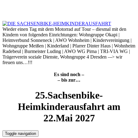
Skip
to
9. August 2026
content
Wieder einen Tag mit dem Motorrad auf Tour – diesmal mit den
Kindern von folgenden Einrichtungen: Wohngruppe Okapi |
Heimverbund Sonneneck | AWO Wohnheim | Kindervereinigung |
Wohngruppe Meißen | Kinderland | Pfarrer Dinter Haus | Wohnheim
Radebeul | Burmeister Luding | AWO WG Pirna | TRI-VIA WG |
Trägerverein soziale Dienste, Wohngruppe 4 Dresden –-> wir
freuen uns…!!!
Es sind noch –
– bis zur…
25.Sachsenbike-
Heimkinderausfahrt am
22.Mai 2027
Toggle navigation