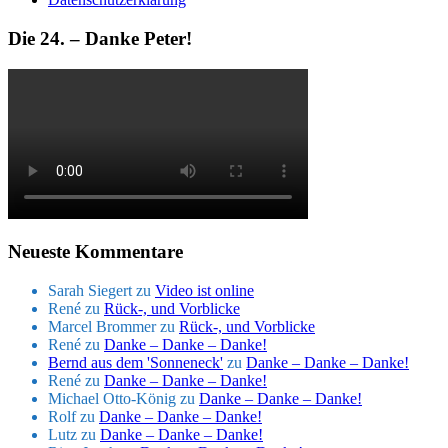
Die 24. – Danke Peter!
Neueste Kommentare
Sarah Siegert
zu
Video ist online
René
zu
Rück-, und Vorblicke
Marcel Brommer
zu
Rück-, und Vorblicke
René
zu
Danke – Danke – Danke!
Bernd aus dem 'Sonneneck'
zu
Danke – Danke – Danke!
René
zu
Danke – Danke – Danke!
Michael Otto-König
zu
Danke – Danke – Danke!
Rolf
zu
Danke – Danke – Danke!
Lutz
zu
Danke – Danke – Danke!