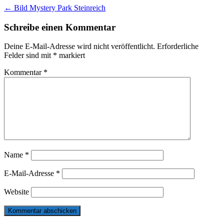
Post
←
Bild Mystery Park Steinreich
navigation
Schreibe einen Kommentar
Deine E-Mail-Adresse wird nicht veröffentlicht.
Erforderliche
Felder sind mit
*
markiert
Kommentar
*
Name
*
E-Mail-Adresse
*
Website