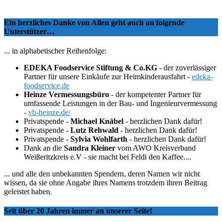
Ein herzliches Danke von Allen geht auch an folgende
Unterstützer…
... in alphabetischer Reihenfolge:
EDEKA Foodservice Stiftung & Co.KG
- der zuverlässiger
Partner für unsere Einkäufe zur Heimkinderausfahrt -
edeka-
foodservice.de
Heinze Vermessungsbüro
- der kompetenter Partner für
umfassende Leistungen in der Bau- und Ingenieurvermessung
-
vb-heinze.de/
Privatspende -
Michael Knäbel
- herzlichen Dank dafür!
Privatspende -
Lutz Rehwald
- herzlichen Dank dafür!
Privatspende -
Sylvia Wohlfarth
- herzlichen Dank dafür!
Dank an die
Sandra Kleiner
vom AWO Kreisverband
Weißeritzkreis e.V - sie macht bei Feldi den Kaffee....
... und alle den unbekannten Spendern, deren Namen wir nicht
wissen, da sie ohne Angabe ihres Namens trotzdem ihren Beitrag
geleistet haben.
Seit über 20 Jahren immer an unserer Seite!