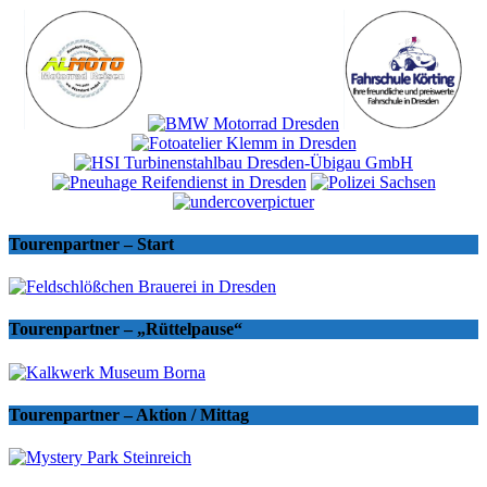
Tourenpartner – Start
Tourenpartner – „Rüttelpause“
Tourenpartner – Aktion / Mittag