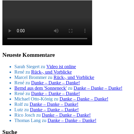
Neueste Kommentare
Sarah Siegert
zu
Video ist online
René
zu
Rück-, und Vorblicke
Marcel Brommer
zu
Rück-, und Vorblicke
René
zu
Danke – Danke – Danke!
Bernd aus dem 'Sonneneck'
zu
Danke – Danke – Danke!
René
zu
Danke – Danke – Danke!
Michael Otto-König
zu
Danke – Danke – Danke!
Rolf
zu
Danke – Danke – Danke!
Lutz
zu
Danke – Danke – Danke!
Rico Josch
zu
Danke – Danke – Danke!
Thomas Lang
zu
Danke – Danke – Danke!
Suche