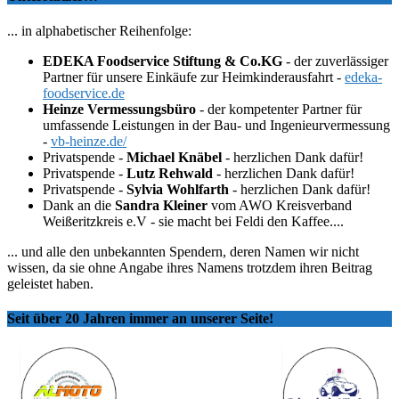
... in alphabetischer Reihenfolge:
EDEKA Foodservice Stiftung & Co.KG
- der zuverlässiger
Partner für unsere Einkäufe zur Heimkinderausfahrt -
edeka-
foodservice.de
Heinze Vermessungsbüro
- der kompetenter Partner für
umfassende Leistungen in der Bau- und Ingenieurvermessung
-
vb-heinze.de/
Privatspende -
Michael Knäbel
- herzlichen Dank dafür!
Privatspende -
Lutz Rehwald
- herzlichen Dank dafür!
Privatspende -
Sylvia Wohlfarth
- herzlichen Dank dafür!
Dank an die
Sandra Kleiner
vom AWO Kreisverband
Weißeritzkreis e.V - sie macht bei Feldi den Kaffee....
... und alle den unbekannten Spendern, deren Namen wir nicht
wissen, da sie ohne Angabe ihres Namens trotzdem ihren Beitrag
geleistet haben.
Seit über 20 Jahren immer an unserer Seite!