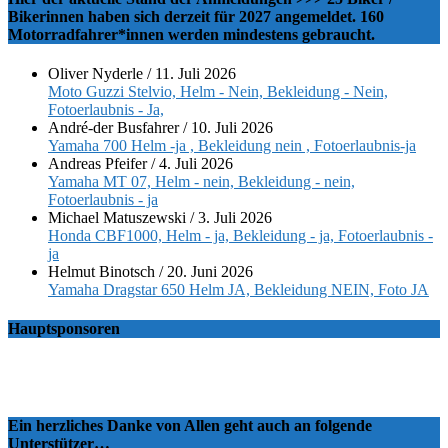
Bikerinnen haben sich derzeit für 2027 angemeldet. 160
Motorradfahrer*innen werden mindestens gebraucht.
Oliver Nyderle
/
11. Juli 2026
Moto Guzzi Stelvio, Helm - Nein, Bekleidung - Nein,
Fotoerlaubnis - Ja,
André-der Busfahrer
/
10. Juli 2026
Yamaha 700 Helm -ja , Bekleidung nein , Fotoerlaubnis-ja
Andreas Pfeifer
/
4. Juli 2026
Yamaha MT 07, Helm - nein, Bekleidung - nein,
Fotoerlaubnis - ja
Michael Matuszewski
/
3. Juli 2026
Honda CBF1000, Helm - ja, Bekleidung - ja, Fotoerlaubnis -
ja
Helmut Binotsch
/
20. Juni 2026
Yamaha Dragstar 650 Helm JA, Bekleidung NEIN, Foto JA
Hauptsponsoren
Ein herzliches Danke von Allen geht auch an folgende
Unterstützer…