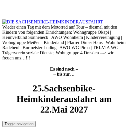
Skip
to
7. August 2026
content
Wieder einen Tag mit dem Motorrad auf Tour – diesmal mit den
Kindern von folgenden Einrichtungen: Wohngruppe Okapi |
Heimverbund Sonneneck | AWO Wohnheim | Kindervereinigung |
Wohngruppe Meißen | Kinderland | Pfarrer Dinter Haus | Wohnheim
Radebeul | Burmeister Luding | AWO WG Pirna | TRI-VIA WG |
Trägerverein soziale Dienste, Wohngruppe 4 Dresden –-> wir
freuen uns…!!!
Es sind noch –
– bis zur…
25.Sachsenbike-
Heimkinderausfahrt am
22.Mai 2027
Toggle navigation