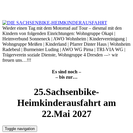
Skip
to
6. August 2026
content
Wieder einen Tag mit dem Motorrad auf Tour – diesmal mit den
Kindern von folgenden Einrichtungen: Wohngruppe Okapi |
Heimverbund Sonneneck | AWO Wohnheim | Kindervereinigung |
Wohngruppe Meißen | Kinderland | Pfarrer Dinter Haus | Wohnheim
Radebeul | Burmeister Luding | AWO WG Pirna | TRI-VIA WG |
Trägerverein soziale Dienste, Wohngruppe 4 Dresden –-> wir
freuen uns…!!!
Es sind noch –
– bis zur…
25.Sachsenbike-
Heimkinderausfahrt am
22.Mai 2027
Toggle navigation