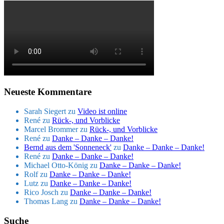
Neueste Kommentare
Sarah Siegert
zu
Video ist online
René
zu
Rück-, und Vorblicke
Marcel Brommer
zu
Rück-, und Vorblicke
René
zu
Danke – Danke – Danke!
Bernd aus dem 'Sonneneck'
zu
Danke – Danke – Danke!
René
zu
Danke – Danke – Danke!
Michael Otto-König
zu
Danke – Danke – Danke!
Rolf
zu
Danke – Danke – Danke!
Lutz
zu
Danke – Danke – Danke!
Rico Josch
zu
Danke – Danke – Danke!
Thomas Lang
zu
Danke – Danke – Danke!
Suche