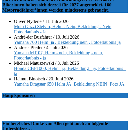
Bikerinnen haben sich derzeit für 2027 angemeldet. 160
Motorradfahrer*innen werden mindestens gebraucht.
Oliver Nyderle
/
11. Juli 2026
Moto Guzzi Stelvio, Helm - Nein, Bekleidung - Nein,
Fotoerlaubnis - Ja,
André-der Busfahrer
/
10. Juli 2026
Yamaha 700 Helm -ja , Bekleidung nein , Fotoerlaubnis-ja
Andreas Pfeifer
/
4. Juli 2026
Yamaha MT 07, Helm - nein, Bekleidung - nein,
Fotoerlaubnis - ja
Michael Matuszewski
/
3. Juli 2026
Honda CBF1000, Helm - ja, Bekleidung - ja, Fotoerlaubnis -
ja
Helmut Binotsch
/
20. Juni 2026
Yamaha Dragstar 650 Helm JA, Bekleidung NEIN, Foto JA
Hauptsponsoren
Ein herzliches Danke von Allen geht auch an folgende
Unterstützer…