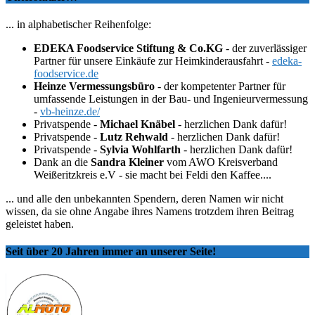
... in alphabetischer Reihenfolge:
EDEKA Foodservice Stiftung & Co.KG
- der zuverlässiger
Partner für unsere Einkäufe zur Heimkinderausfahrt -
edeka-
foodservice.de
Heinze Vermessungsbüro
- der kompetenter Partner für
umfassende Leistungen in der Bau- und Ingenieurvermessung
-
vb-heinze.de/
Privatspende -
Michael Knäbel
- herzlichen Dank dafür!
Privatspende -
Lutz Rehwald
- herzlichen Dank dafür!
Privatspende -
Sylvia Wohlfarth
- herzlichen Dank dafür!
Dank an die
Sandra Kleiner
vom AWO Kreisverband
Weißeritzkreis e.V - sie macht bei Feldi den Kaffee....
... und alle den unbekannten Spendern, deren Namen wir nicht
wissen, da sie ohne Angabe ihres Namens trotzdem ihren Beitrag
geleistet haben.
Seit über 20 Jahren immer an unserer Seite!