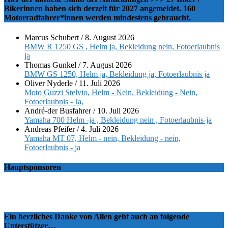
Bikerinnen haben sich derzeit für 2027 angemeldet. 160
Motorradfahrer*innen werden mindestens gebraucht.
Marcus Schubert
/
8. August 2026
BMW R 1250 GS , Helm ja, Bekleidung nein, Fotoerlaubnis
ja
Thomas Gunkel
/
7. August 2026
BMW GS 1250, Helm ja, Bekleidung ja, Fotoerlaubnis ja
Oliver Nyderle
/
11. Juli 2026
Moto Guzzi Stelvio, Helm - Nein, Bekleidung - Nein,
Fotoerlaubnis - Ja,
André-der Busfahrer
/
10. Juli 2026
Yamaha 700 Helm -ja , Bekleidung nein , Fotoerlaubnis-ja
Andreas Pfeifer
/
4. Juli 2026
Yamaha MT 07, Helm - nein, Bekleidung - nein,
Fotoerlaubnis - ja
Hauptsponsoren
Ein herzliches Danke von Allen geht auch an folgende
Unterstützer…