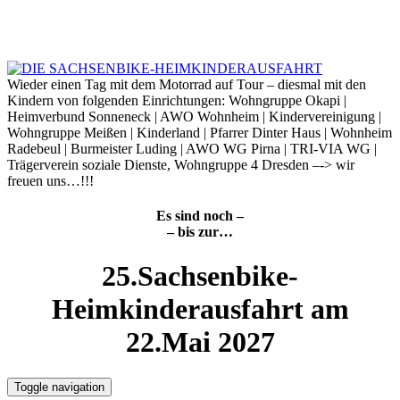
Skip
to
9. August 2026
content
Wieder einen Tag mit dem Motorrad auf Tour – diesmal mit den
Kindern von folgenden Einrichtungen: Wohngruppe Okapi |
Heimverbund Sonneneck | AWO Wohnheim | Kindervereinigung |
Wohngruppe Meißen | Kinderland | Pfarrer Dinter Haus | Wohnheim
Radebeul | Burmeister Luding | AWO WG Pirna | TRI-VIA WG |
Trägerverein soziale Dienste, Wohngruppe 4 Dresden –-> wir
freuen uns…!!!
Es sind noch –
– bis zur…
25.Sachsenbike-
Heimkinderausfahrt am
22.Mai 2027
Toggle navigation