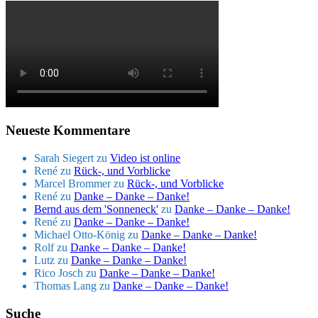
Neueste Kommentare
Sarah Siegert
zu
Video ist online
René
zu
Rück-, und Vorblicke
Marcel Brommer
zu
Rück-, und Vorblicke
René
zu
Danke – Danke – Danke!
Bernd aus dem 'Sonneneck'
zu
Danke – Danke – Danke!
René
zu
Danke – Danke – Danke!
Michael Otto-König
zu
Danke – Danke – Danke!
Rolf
zu
Danke – Danke – Danke!
Lutz
zu
Danke – Danke – Danke!
Rico Josch
zu
Danke – Danke – Danke!
Thomas Lang
zu
Danke – Danke – Danke!
Suche