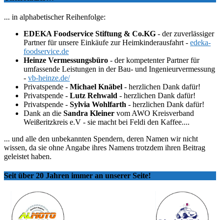
... in alphabetischer Reihenfolge:
EDEKA Foodservice Stiftung & Co.KG
- der zuverlässiger
Partner für unsere Einkäufe zur Heimkinderausfahrt -
edeka-
foodservice.de
Heinze Vermessungsbüro
- der kompetenter Partner für
umfassende Leistungen in der Bau- und Ingenieurvermessung
-
vb-heinze.de/
Privatspende -
Michael Knäbel
- herzlichen Dank dafür!
Privatspende -
Lutz Rehwald
- herzlichen Dank dafür!
Privatspende -
Sylvia Wohlfarth
- herzlichen Dank dafür!
Dank an die
Sandra Kleiner
vom AWO Kreisverband
Weißeritzkreis e.V - sie macht bei Feldi den Kaffee....
... und alle den unbekannten Spendern, deren Namen wir nicht
wissen, da sie ohne Angabe ihres Namens trotzdem ihren Beitrag
geleistet haben.
Seit über 20 Jahren immer an unserer Seite!