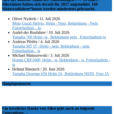
Bikerinnen haben sich derzeit für 2027 angemeldet. 160
Motorradfahrer*innen werden mindestens gebraucht.
Oliver Nyderle
/
11. Juli 2026
Moto Guzzi Stelvio, Helm - Nein, Bekleidung - Nein,
Fotoerlaubnis - Ja,
André-der Busfahrer
/
10. Juli 2026
Yamaha 700 Helm -ja , Bekleidung nein , Fotoerlaubnis-ja
Andreas Pfeifer
/
4. Juli 2026
Yamaha MT 07, Helm - nein, Bekleidung - nein,
Fotoerlaubnis - ja
Michael Matuszewski
/
3. Juli 2026
Honda CBF1000, Helm - ja, Bekleidung - ja, Fotoerlaubnis -
ja
Helmut Binotsch
/
20. Juni 2026
Yamaha Dragstar 650 Helm JA, Bekleidung NEIN, Foto JA
Hauptsponsoren
Ein herzliches Danke von Allen geht auch an folgende
Unterstützer…