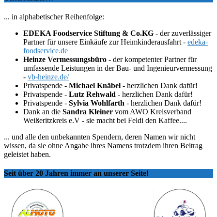
... in alphabetischer Reihenfolge:
EDEKA Foodservice Stiftung & Co.KG
- der zuverlässiger
Partner für unsere Einkäufe zur Heimkinderausfahrt -
edeka-
foodservice.de
Heinze Vermessungsbüro
- der kompetenter Partner für
umfassende Leistungen in der Bau- und Ingenieurvermessung
-
vb-heinze.de/
Privatspende -
Michael Knäbel
- herzlichen Dank dafür!
Privatspende -
Lutz Rehwald
- herzlichen Dank dafür!
Privatspende -
Sylvia Wohlfarth
- herzlichen Dank dafür!
Dank an die
Sandra Kleiner
vom AWO Kreisverband
Weißeritzkreis e.V - sie macht bei Feldi den Kaffee....
... und alle den unbekannten Spendern, deren Namen wir nicht
wissen, da sie ohne Angabe ihres Namens trotzdem ihren Beitrag
geleistet haben.
Seit über 20 Jahren immer an unserer Seite!