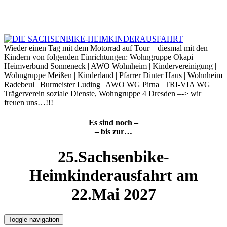
Skip
to
6. August 2026
content
Wieder einen Tag mit dem Motorrad auf Tour – diesmal mit den
Kindern von folgenden Einrichtungen: Wohngruppe Okapi |
Heimverbund Sonneneck | AWO Wohnheim | Kindervereinigung |
Wohngruppe Meißen | Kinderland | Pfarrer Dinter Haus | Wohnheim
Radebeul | Burmeister Luding | AWO WG Pirna | TRI-VIA WG |
Trägerverein soziale Dienste, Wohngruppe 4 Dresden –-> wir
freuen uns…!!!
Es sind noch –
– bis zur…
25.Sachsenbike-
Heimkinderausfahrt am
22.Mai 2027
Toggle navigation