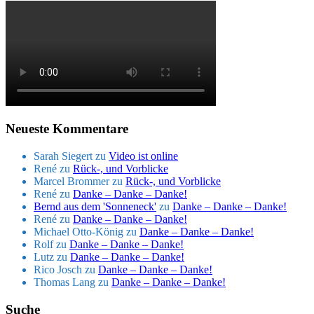
Neueste Kommentare
Sarah Siegert
zu
Video ist online
René
zu
Rück-, und Vorblicke
Marcel Brommer
zu
Rück-, und Vorblicke
René
zu
Danke – Danke – Danke!
Bernd aus dem 'Sonneneck'
zu
Danke – Danke – Danke!
René
zu
Danke – Danke – Danke!
Michael Otto-König
zu
Danke – Danke – Danke!
Rolf
zu
Danke – Danke – Danke!
Lutz
zu
Danke – Danke – Danke!
Rico Josch
zu
Danke – Danke – Danke!
Thomas Lang
zu
Danke – Danke – Danke!
Suche