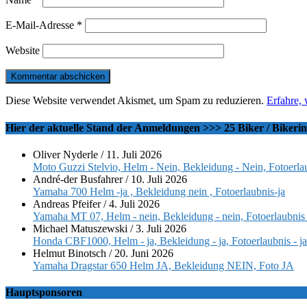
E-Mail-Adresse
*
Website
Diese Website verwendet Akismet, um Spam zu reduzieren.
Erfahre,
Hier der aktuelle Stand der Anmeldungen >>> 25 Biker / Bikeri
Oliver Nyderle
/
11. Juli 2026
Moto Guzzi Stelvio, Helm - Nein, Bekleidung - Nein, Fotoerlau
André-der Busfahrer
/
10. Juli 2026
Yamaha 700 Helm -ja , Bekleidung nein , Fotoerlaubnis-ja
Andreas Pfeifer
/
4. Juli 2026
Yamaha MT 07, Helm - nein, Bekleidung - nein, Fotoerlaubnis 
Michael Matuszewski
/
3. Juli 2026
Honda CBF1000, Helm - ja, Bekleidung - ja, Fotoerlaubnis - ja
Helmut Binotsch
/
20. Juni 2026
Yamaha Dragstar 650 Helm JA, Bekleidung NEIN, Foto JA
Hauptsponsoren