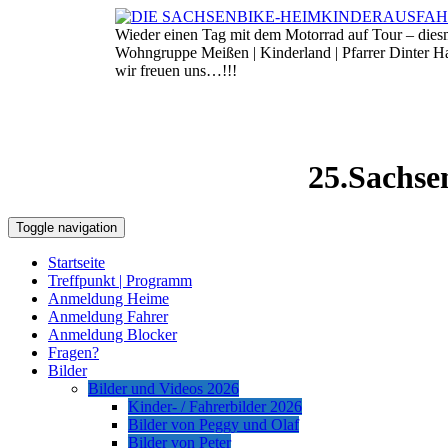
Skip
to
Wieder einen Tag mit dem Motorrad auf Tour – die
7. August 2026
content
Wohngruppe Meißen | Kinderland | Pfarrer Dinter 
wir freuen uns…!!!
25.Sachse
Toggle navigation
Startseite
Treffpunkt | Programm
Anmeldung Heime
Anmeldung Fahrer
Anmeldung Blocker
Fragen?
Bilder
Bilder und Videos 2026
Kinder- / Fahrerbilder 2026
Bilder von Peggy und Olaf
Bilder von Peter