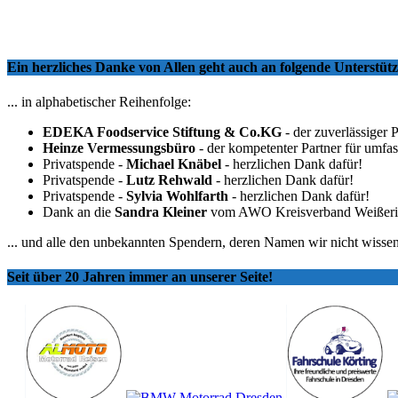
Ein herzliches Danke von Allen geht auch an folgende Unterstü
... in alphabetischer Reihenfolge:
EDEKA Foodservice Stiftung & Co.KG
- der zuverlässiger 
Heinze Vermessungsbüro
- der kompetenter Partner für umfa
Privatspende -
Michael Knäbel
- herzlichen Dank dafür!
Privatspende -
Lutz Rehwald
- herzlichen Dank dafür!
Privatspende -
Sylvia Wohlfarth
- herzlichen Dank dafür!
Dank an die
Sandra Kleiner
vom AWO Kreisverband Weißeritzkr
... und alle den unbekannten Spendern, deren Namen wir nicht wissen
Seit über 20 Jahren immer an unserer Seite!