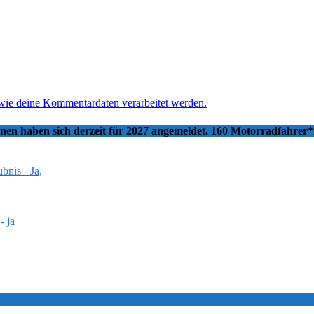
 wie deine Kommentardaten verarbeitet werden.
nnen haben sich derzeit für 2027 angemeldet. 160 Motorradfahrer
bnis - Ja,
- ja