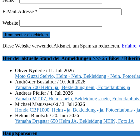
E-Mail-Adresse
*
Website
Diese Website verwendet Akismet, um Spam zu reduzieren.
Erfahre,
Hier der aktuelle Stand der Anmeldungen >>> 25 Biker / Bikeri
Oliver Nyderle
/
11. Juli 2026
Moto Guzzi Stelvio, Helm - Nein, Bekleidung - Nein, Fotoerlau
André-der Busfahrer
/
10. Juli 2026
Yamaha 700 Helm -ja , Bekleidung nein , Fotoerlaubnis-ja
Andreas Pfeifer
/
4. Juli 2026
Yamaha MT 07, Helm - nein, Bekleidung - nein, Fotoerlaubnis 
Michael Matuszewski
/
3. Juli 2026
Honda CBF1000, Helm - ja, Bekleidung - ja, Fotoerlaubnis - ja
Helmut Binotsch
/
20. Juni 2026
Yamaha Dragstar 650 Helm JA, Bekleidung NEIN, Foto JA
Hauptsponsoren