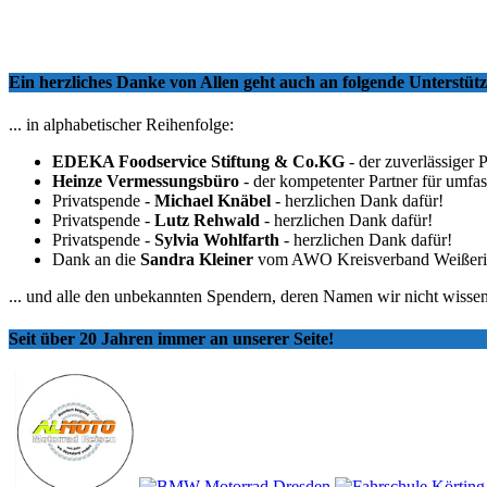
Ein herzliches Danke von Allen geht auch an folgende Unterstü
... in alphabetischer Reihenfolge:
EDEKA Foodservice Stiftung & Co.KG
- der zuverlässiger 
Heinze Vermessungsbüro
- der kompetenter Partner für umfa
Privatspende -
Michael Knäbel
- herzlichen Dank dafür!
Privatspende -
Lutz Rehwald
- herzlichen Dank dafür!
Privatspende -
Sylvia Wohlfarth
- herzlichen Dank dafür!
Dank an die
Sandra Kleiner
vom AWO Kreisverband Weißeritzkr
... und alle den unbekannten Spendern, deren Namen wir nicht wissen
Seit über 20 Jahren immer an unserer Seite!