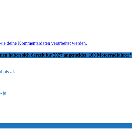
 wie deine Kommentardaten verarbeitet werden.
nnen haben sich derzeit für 2027 angemeldet. 160 Motorradfahrer
bnis - Ja,
- ja