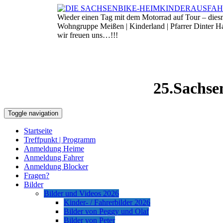
Skip
to
Wieder einen Tag mit dem Motorrad auf Tour – die
6. August 2026
content
Wohngruppe Meißen | Kinderland | Pfarrer Dinter 
wir freuen uns…!!!
25.Sachse
Toggle navigation
Startseite
Treffpunkt | Programm
Anmeldung Heime
Anmeldung Fahrer
Anmeldung Blocker
Fragen?
Bilder
Bilder und Videos 2026
Kinder- / Fahrerbilder 2026
Bilder von Peggy und Olaf
Bilder von Peter