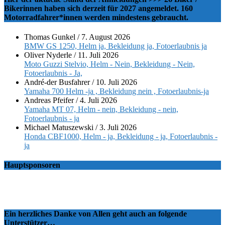
Bikerinnen haben sich derzeit für 2027 angemeldet. 160
Motorradfahrer*innen werden mindestens gebraucht.
Thomas Gunkel
/
7. August 2026
BMW GS 1250, Helm ja, Bekleidung ja, Fotoerlaubnis ja
Oliver Nyderle
/
11. Juli 2026
Moto Guzzi Stelvio, Helm - Nein, Bekleidung - Nein,
Fotoerlaubnis - Ja,
André-der Busfahrer
/
10. Juli 2026
Yamaha 700 Helm -ja , Bekleidung nein , Fotoerlaubnis-ja
Andreas Pfeifer
/
4. Juli 2026
Yamaha MT 07, Helm - nein, Bekleidung - nein,
Fotoerlaubnis - ja
Michael Matuszewski
/
3. Juli 2026
Honda CBF1000, Helm - ja, Bekleidung - ja, Fotoerlaubnis -
ja
Hauptsponsoren
Ein herzliches Danke von Allen geht auch an folgende
Unterstützer…