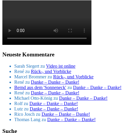
Neueste Kommentare
Sarah Siegert
zu
Video ist online
René
zu
Rück-, und Vorblicke
Marcel Brommer
zu
Rück-, und Vorblicke
René
zu
Danke – Danke – Danke!
Bernd aus dem 'Sonneneck'
zu
Danke – Danke – Danke!
René
zu
Danke – Danke – Danke!
Michael Otto-König
zu
Danke – Danke – Danke!
Rolf
zu
Danke – Danke – Danke!
Lutz
zu
Danke – Danke – Danke!
Rico Josch
zu
Danke – Danke – Danke!
Thomas Lang
zu
Danke – Danke – Danke!
Suche