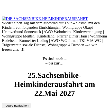
Skip
to
7. August 2026
content
Wieder einen Tag mit dem Motorrad auf Tour – diesmal mit den
Kindern von folgenden Einrichtungen: Wohngruppe Okapi |
Heimverbund Sonneneck | AWO Wohnheim | Kindervereinigung |
Wohngruppe Meißen | Kinderland | Pfarrer Dinter Haus | Wohnheim
Radebeul | Burmeister Luding | AWO WG Pirna | TRI-VIA WG |
Trägerverein soziale Dienste, Wohngruppe 4 Dresden –-> wir
freuen uns…!!!
Es sind noch –
– bis zur…
25.Sachsenbike-
Heimkinderausfahrt am
22.Mai 2027
Toggle navigation