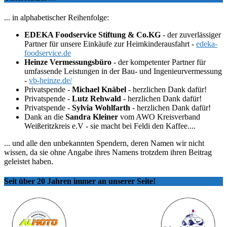
... in alphabetischer Reihenfolge:
EDEKA Foodservice Stiftung & Co.KG
- der zuverlässiger
Partner für unsere Einkäufe zur Heimkinderausfahrt -
edeka-
foodservice.de
Heinze Vermessungsbüro
- der kompetenter Partner für
umfassende Leistungen in der Bau- und Ingenieurvermessung
-
vb-heinze.de/
Privatspende -
Michael Knäbel
- herzlichen Dank dafür!
Privatspende -
Lutz Rehwald
- herzlichen Dank dafür!
Privatspende -
Sylvia Wohlfarth
- herzlichen Dank dafür!
Dank an die
Sandra Kleiner
vom AWO Kreisverband
Weißeritzkreis e.V - sie macht bei Feldi den Kaffee....
... und alle den unbekannten Spendern, deren Namen wir nicht
wissen, da sie ohne Angabe ihres Namens trotzdem ihren Beitrag
geleistet haben.
Seit über 20 Jahren immer an unserer Seite!