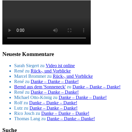
Neueste Kommentare
Sarah Siegert
zu
Video ist online
René
zu
Rück-, und Vorblicke
Marcel Brommer
zu
Rück-, und Vorblicke
René
zu
Danke – Danke – Danke!
Bernd aus dem 'Sonneneck'
zu
Danke – Danke – Danke!
René
zu
Danke – Danke – Danke!
Michael Otto-König
zu
Danke – Danke – Danke!
Rolf
zu
Danke – Danke – Danke!
Lutz
zu
Danke – Danke – Danke!
Rico Josch
zu
Danke – Danke – Danke!
Thomas Lang
zu
Danke – Danke – Danke!
Suche