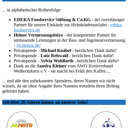
... in alphabetischer Reihenfolge:
EDEKA Foodservice Stiftung & Co.KG
- der zuverlässiger
Partner für unsere Einkäufe zur Heimkinderausfahrt -
edeka-
foodservice.de
Heinze Vermessungsbüro
- der kompetenter Partner für
umfassende Leistungen in der Bau- und Ingenieurvermessung
-
vb-heinze.de/
Privatspende -
Michael Knäbel
- herzlichen Dank dafür!
Privatspende -
Lutz Rehwald
- herzlichen Dank dafür!
Privatspende -
Sylvia Wohlfarth
- herzlichen Dank dafür!
Dank an die
Sandra Kleiner
vom AWO Kreisverband
Weißeritzkreis e.V - sie macht bei Feldi den Kaffee....
... und alle den unbekannten Spendern, deren Namen wir nicht
wissen, da sie ohne Angabe ihres Namens trotzdem ihren Beitrag
geleistet haben.
Seit über 20 Jahren immer an unserer Seite!