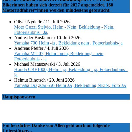
Bikerinnen haben sich derzeit für 2027 angemeldet. 160
Motorradfahrer*innen werden mindestens gebraucht.
Oliver Nyderle
/
11. Juli 2026
Moto Guzzi Stelvio, Helm - Nein, Bekleidung - Nein,
Fotoerlaubnis - Ja,
André-der Busfahrer
/
10. Juli 2026
Yamaha 700 Helm -ja , Bekleidung nein , Fotoerlaubnis-ja
Andreas Pfeifer
/
4. Juli 2026
Yamaha MT 07, Helm - nein, Bekleidung - nein,
Fotoerlaubnis - ja
Michael Matuszewski
/
3. Juli 2026
Honda CBF1000, Helm - ja, Bekleidung - ja, Fotoerlaubnis -
ja
Helmut Binotsch
/
20. Juni 2026
Yamaha Dragstar 650 Helm JA, Bekleidung NEIN, Foto JA
Hauptsponsoren
Ein herzliches Danke von Allen geht auch an folgende
Unterstützer…