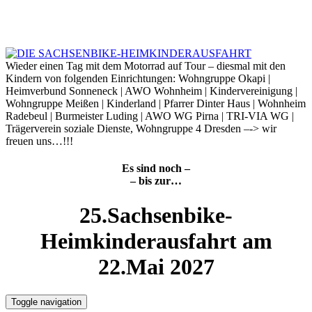
Skip
to
7. August 2026
content
Wieder einen Tag mit dem Motorrad auf Tour – diesmal mit den
Kindern von folgenden Einrichtungen: Wohngruppe Okapi |
Heimverbund Sonneneck | AWO Wohnheim | Kindervereinigung |
Wohngruppe Meißen | Kinderland | Pfarrer Dinter Haus | Wohnheim
Radebeul | Burmeister Luding | AWO WG Pirna | TRI-VIA WG |
Trägerverein soziale Dienste, Wohngruppe 4 Dresden –-> wir
freuen uns…!!!
Es sind noch –
– bis zur…
25.Sachsenbike-
Heimkinderausfahrt am
22.Mai 2027
Toggle navigation