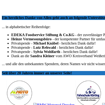
Ein herzliches Danke von Allen geht auch an folgende Unterstü
... in alphabetischer Reihenfolge:
EDEKA Foodservice Stiftung & Co.KG
- der zuverlässiger 
Heinze Vermessungsbüro
- der kompetenter Partner für umfa
Privatspende -
Michael Knäbel
- herzlichen Dank dafür!
Privatspende -
Lutz Rehwald
- herzlichen Dank dafür!
Privatspende -
Sylvia Wohlfarth
- herzlichen Dank dafür!
Dank an die
Sandra Kleiner
vom AWO Kreisverband Weißeritzkr
... und alle den unbekannten Spendern, deren Namen wir nicht wissen
Seit über 20 Jahren immer an unserer Seite!