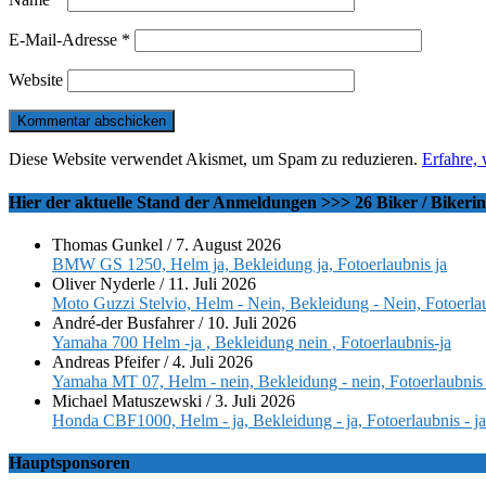
E-Mail-Adresse
*
Website
Diese Website verwendet Akismet, um Spam zu reduzieren.
Erfahre,
Hier der aktuelle Stand der Anmeldungen >>> 26 Biker / Bikeri
Thomas Gunkel
/
7. August 2026
BMW GS 1250, Helm ja, Bekleidung ja, Fotoerlaubnis ja
Oliver Nyderle
/
11. Juli 2026
Moto Guzzi Stelvio, Helm - Nein, Bekleidung - Nein, Fotoerlau
André-der Busfahrer
/
10. Juli 2026
Yamaha 700 Helm -ja , Bekleidung nein , Fotoerlaubnis-ja
Andreas Pfeifer
/
4. Juli 2026
Yamaha MT 07, Helm - nein, Bekleidung - nein, Fotoerlaubnis 
Michael Matuszewski
/
3. Juli 2026
Honda CBF1000, Helm - ja, Bekleidung - ja, Fotoerlaubnis - ja
Hauptsponsoren