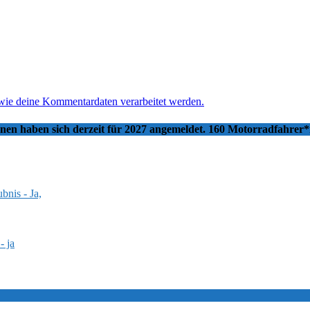
 wie deine Kommentardaten verarbeitet werden.
nnen haben sich derzeit für 2027 angemeldet. 160 Motorradfahrer
bnis - Ja,
- ja