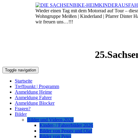
Skip
to
Wieder einen Tag mit dem Motorrad auf Tour – die
7. August 2026
content
Wohngruppe Meißen | Kinderland | Pfarrer Dinter 
wir freuen uns…!!!
25.Sachse
Toggle navigation
Startseite
Treffpunkt | Programm
Anmeldung Heime
Anmeldung Fahrer
Anmeldung Blocker
Fragen?
Bilder
Bilder und Videos 2026
Kinder- / Fahrerbilder 2026
Bilder von Peggy und Olaf
Bilder von Peter