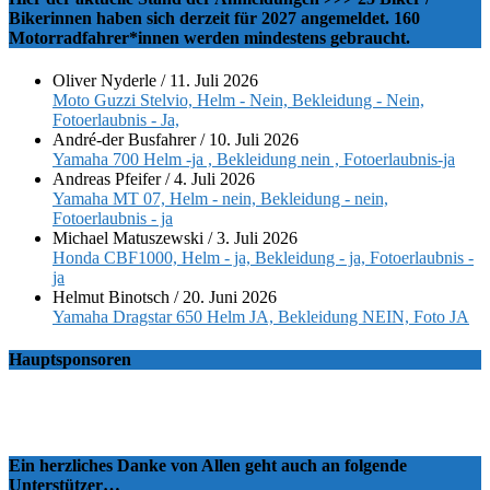
Bikerinnen haben sich derzeit für 2027 angemeldet. 160
Motorradfahrer*innen werden mindestens gebraucht.
Oliver Nyderle
/
11. Juli 2026
Moto Guzzi Stelvio, Helm - Nein, Bekleidung - Nein,
Fotoerlaubnis - Ja,
André-der Busfahrer
/
10. Juli 2026
Yamaha 700 Helm -ja , Bekleidung nein , Fotoerlaubnis-ja
Andreas Pfeifer
/
4. Juli 2026
Yamaha MT 07, Helm - nein, Bekleidung - nein,
Fotoerlaubnis - ja
Michael Matuszewski
/
3. Juli 2026
Honda CBF1000, Helm - ja, Bekleidung - ja, Fotoerlaubnis -
ja
Helmut Binotsch
/
20. Juni 2026
Yamaha Dragstar 650 Helm JA, Bekleidung NEIN, Foto JA
Hauptsponsoren
Ein herzliches Danke von Allen geht auch an folgende
Unterstützer…