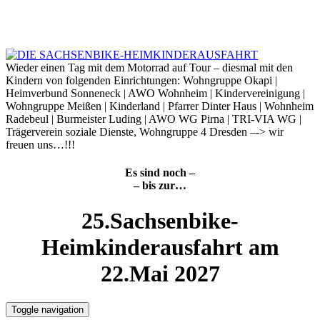
Skip
to
7. August 2026
content
Wieder einen Tag mit dem Motorrad auf Tour – diesmal mit den
Kindern von folgenden Einrichtungen: Wohngruppe Okapi |
Heimverbund Sonneneck | AWO Wohnheim | Kindervereinigung |
Wohngruppe Meißen | Kinderland | Pfarrer Dinter Haus | Wohnheim
Radebeul | Burmeister Luding | AWO WG Pirna | TRI-VIA WG |
Trägerverein soziale Dienste, Wohngruppe 4 Dresden –-> wir
freuen uns…!!!
Es sind noch –
– bis zur…
25.Sachsenbike-
Heimkinderausfahrt am
22.Mai 2027
Toggle navigation