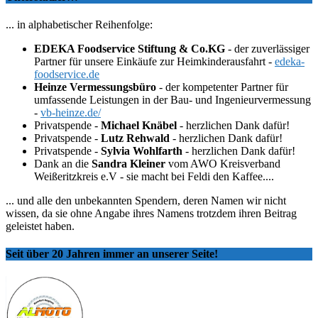
... in alphabetischer Reihenfolge:
EDEKA Foodservice Stiftung & Co.KG
- der zuverlässiger
Partner für unsere Einkäufe zur Heimkinderausfahrt -
edeka-
foodservice.de
Heinze Vermessungsbüro
- der kompetenter Partner für
umfassende Leistungen in der Bau- und Ingenieurvermessung
-
vb-heinze.de/
Privatspende -
Michael Knäbel
- herzlichen Dank dafür!
Privatspende -
Lutz Rehwald
- herzlichen Dank dafür!
Privatspende -
Sylvia Wohlfarth
- herzlichen Dank dafür!
Dank an die
Sandra Kleiner
vom AWO Kreisverband
Weißeritzkreis e.V - sie macht bei Feldi den Kaffee....
... und alle den unbekannten Spendern, deren Namen wir nicht
wissen, da sie ohne Angabe ihres Namens trotzdem ihren Beitrag
geleistet haben.
Seit über 20 Jahren immer an unserer Seite!