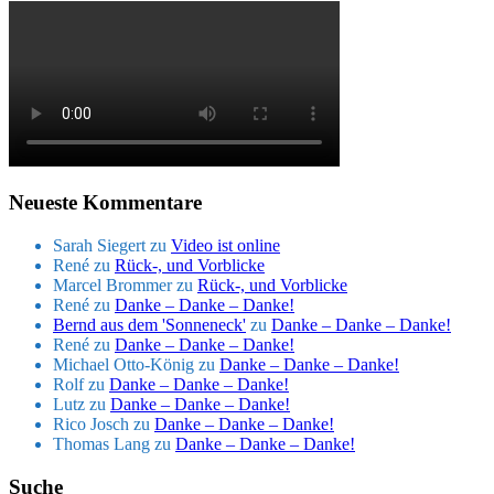
Neueste Kommentare
Sarah Siegert
zu
Video ist online
René
zu
Rück-, und Vorblicke
Marcel Brommer
zu
Rück-, und Vorblicke
René
zu
Danke – Danke – Danke!
Bernd aus dem 'Sonneneck'
zu
Danke – Danke – Danke!
René
zu
Danke – Danke – Danke!
Michael Otto-König
zu
Danke – Danke – Danke!
Rolf
zu
Danke – Danke – Danke!
Lutz
zu
Danke – Danke – Danke!
Rico Josch
zu
Danke – Danke – Danke!
Thomas Lang
zu
Danke – Danke – Danke!
Suche