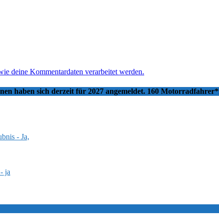
 wie deine Kommentardaten verarbeitet werden.
nnen haben sich derzeit für 2027 angemeldet. 160 Motorradfahrer
bnis - Ja,
- ja