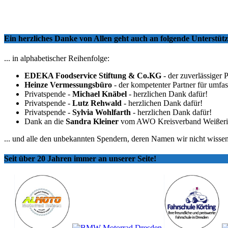
Ein herzliches Danke von Allen geht auch an folgende Unterstü
... in alphabetischer Reihenfolge:
EDEKA Foodservice Stiftung & Co.KG
- der zuverlässiger 
Heinze Vermessungsbüro
- der kompetenter Partner für umfa
Privatspende -
Michael Knäbel
- herzlichen Dank dafür!
Privatspende -
Lutz Rehwald
- herzlichen Dank dafür!
Privatspende -
Sylvia Wohlfarth
- herzlichen Dank dafür!
Dank an die
Sandra Kleiner
vom AWO Kreisverband Weißeritzkr
... und alle den unbekannten Spendern, deren Namen wir nicht wissen
Seit über 20 Jahren immer an unserer Seite!