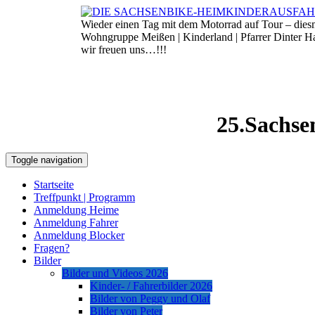
Skip
to
Wieder einen Tag mit dem Motorrad auf Tour – die
8. August 2026
content
Wohngruppe Meißen | Kinderland | Pfarrer Dinter 
wir freuen uns…!!!
25.Sachse
Toggle navigation
Startseite
Treffpunkt | Programm
Anmeldung Heime
Anmeldung Fahrer
Anmeldung Blocker
Fragen?
Bilder
Bilder und Videos 2026
Kinder- / Fahrerbilder 2026
Bilder von Peggy und Olaf
Bilder von Peter