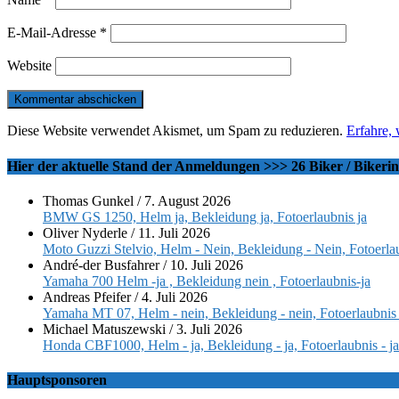
E-Mail-Adresse
*
Website
Diese Website verwendet Akismet, um Spam zu reduzieren.
Erfahre,
Hier der aktuelle Stand der Anmeldungen >>> 26 Biker / Bikeri
Thomas Gunkel
/
7. August 2026
BMW GS 1250, Helm ja, Bekleidung ja, Fotoerlaubnis ja
Oliver Nyderle
/
11. Juli 2026
Moto Guzzi Stelvio, Helm - Nein, Bekleidung - Nein, Fotoerlau
André-der Busfahrer
/
10. Juli 2026
Yamaha 700 Helm -ja , Bekleidung nein , Fotoerlaubnis-ja
Andreas Pfeifer
/
4. Juli 2026
Yamaha MT 07, Helm - nein, Bekleidung - nein, Fotoerlaubnis 
Michael Matuszewski
/
3. Juli 2026
Honda CBF1000, Helm - ja, Bekleidung - ja, Fotoerlaubnis - ja
Hauptsponsoren