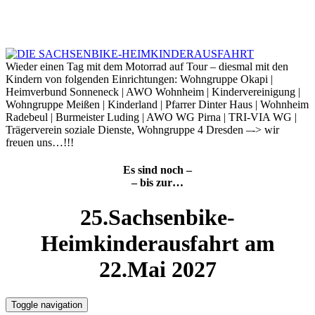
Skip
to
6. August 2026
content
Wieder einen Tag mit dem Motorrad auf Tour – diesmal mit den
Kindern von folgenden Einrichtungen: Wohngruppe Okapi |
Heimverbund Sonneneck | AWO Wohnheim | Kindervereinigung |
Wohngruppe Meißen | Kinderland | Pfarrer Dinter Haus | Wohnheim
Radebeul | Burmeister Luding | AWO WG Pirna | TRI-VIA WG |
Trägerverein soziale Dienste, Wohngruppe 4 Dresden –-> wir
freuen uns…!!!
Es sind noch –
– bis zur…
25.Sachsenbike-
Heimkinderausfahrt am
22.Mai 2027
Toggle navigation