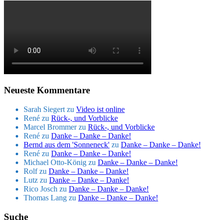
Neueste Kommentare
Sarah Siegert
zu
Video ist online
René
zu
Rück-, und Vorblicke
Marcel Brommer
zu
Rück-, und Vorblicke
René
zu
Danke – Danke – Danke!
Bernd aus dem 'Sonneneck'
zu
Danke – Danke – Danke!
René
zu
Danke – Danke – Danke!
Michael Otto-König
zu
Danke – Danke – Danke!
Rolf
zu
Danke – Danke – Danke!
Lutz
zu
Danke – Danke – Danke!
Rico Josch
zu
Danke – Danke – Danke!
Thomas Lang
zu
Danke – Danke – Danke!
Suche