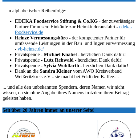
... in alphabetischer Reihenfolge:
EDEKA Foodservice Stiftung & Co.KG
- der zuverlässiger
Partner für unsere Einkäufe zur Heimkinderausfahrt -
edeka-
foodservice.de
Heinze Vermessungsbüro
- der kompetenter Partner für
umfassende Leistungen in der Bau- und Ingenieurvermessung
-
vb-heinze.de/
Privatspende -
Michael Knäbel
- herzlichen Dank dafür!
Privatspende -
Lutz Rehwald
- herzlichen Dank dafür!
Privatspende -
Sylvia Wohlfarth
- herzlichen Dank dafür!
Dank an die
Sandra Kleiner
vom AWO Kreisverband
Weißeritzkreis e.V - sie macht bei Feldi den Kaffee....
... und alle den unbekannten Spendern, deren Namen wir nicht
wissen, da sie ohne Angabe ihres Namens trotzdem ihren Beitrag
geleistet haben.
Seit über 20 Jahren immer an unserer Seite!