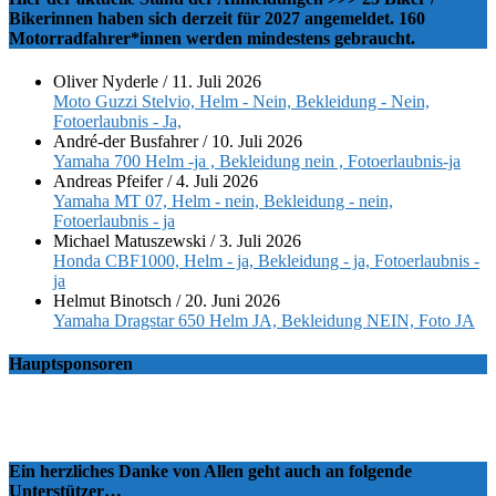
Bikerinnen haben sich derzeit für 2027 angemeldet. 160
Motorradfahrer*innen werden mindestens gebraucht.
Oliver Nyderle
/
11. Juli 2026
Moto Guzzi Stelvio, Helm - Nein, Bekleidung - Nein,
Fotoerlaubnis - Ja,
André-der Busfahrer
/
10. Juli 2026
Yamaha 700 Helm -ja , Bekleidung nein , Fotoerlaubnis-ja
Andreas Pfeifer
/
4. Juli 2026
Yamaha MT 07, Helm - nein, Bekleidung - nein,
Fotoerlaubnis - ja
Michael Matuszewski
/
3. Juli 2026
Honda CBF1000, Helm - ja, Bekleidung - ja, Fotoerlaubnis -
ja
Helmut Binotsch
/
20. Juni 2026
Yamaha Dragstar 650 Helm JA, Bekleidung NEIN, Foto JA
Hauptsponsoren
Ein herzliches Danke von Allen geht auch an folgende
Unterstützer…