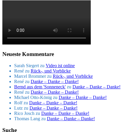
Neueste Kommentare
Sarah Siegert
zu
Video ist online
René
zu
Rück-, und Vorblicke
Marcel Brommer
zu
Rück-, und Vorblicke
René
zu
Danke – Danke – Danke!
Bernd aus dem 'Sonneneck'
zu
Danke – Danke – Danke!
René
zu
Danke – Danke – Danke!
Michael Otto-König
zu
Danke – Danke – Danke!
Rolf
zu
Danke – Danke – Danke!
Lutz
zu
Danke – Danke – Danke!
Rico Josch
zu
Danke – Danke – Danke!
Thomas Lang
zu
Danke – Danke – Danke!
Suche