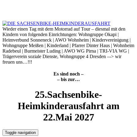
Skip
to
6. August 2026
content
Wieder einen Tag mit dem Motorrad auf Tour – diesmal mit den
Kindern von folgenden Einrichtungen: Wohngruppe Okapi |
Heimverbund Sonneneck | AWO Wohnheim | Kindervereinigung |
Wohngruppe Meißen | Kinderland | Pfarrer Dinter Haus | Wohnheim
Radebeul | Burmeister Luding | AWO WG Pirna | TRI-VIA WG |
Trägerverein soziale Dienste, Wohngruppe 4 Dresden –-> wir
freuen uns…!!!
Es sind noch –
– bis zur…
25.Sachsenbike-
Heimkinderausfahrt am
22.Mai 2027
Toggle navigation