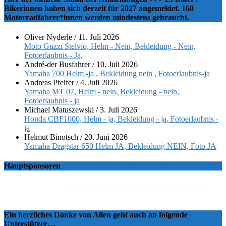
Bikerinnen haben sich derzeit für 2027 angemeldet. 160
Motorradfahrer*innen werden mindestens gebraucht.
Oliver Nyderle
/
11. Juli 2026
Moto Guzzi Stelvio, Helm - Nein, Bekleidung - Nein,
Fotoerlaubnis - Ja,
André-der Busfahrer
/
10. Juli 2026
Yamaha 700 Helm -ja , Bekleidung nein , Fotoerlaubnis-ja
Andreas Pfeifer
/
4. Juli 2026
Yamaha MT 07, Helm - nein, Bekleidung - nein,
Fotoerlaubnis - ja
Michael Matuszewski
/
3. Juli 2026
Honda CBF1000, Helm - ja, Bekleidung - ja, Fotoerlaubnis -
ja
Helmut Binotsch
/
20. Juni 2026
Yamaha Dragstar 650 Helm JA, Bekleidung NEIN, Foto JA
Hauptsponsoren
Ein herzliches Danke von Allen geht auch an folgende
Unterstützer…