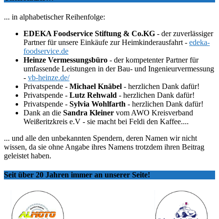
... in alphabetischer Reihenfolge:
EDEKA Foodservice Stiftung & Co.KG
- der zuverlässiger
Partner für unsere Einkäufe zur Heimkinderausfahrt -
edeka-
foodservice.de
Heinze Vermessungsbüro
- der kompetenter Partner für
umfassende Leistungen in der Bau- und Ingenieurvermessung
-
vb-heinze.de/
Privatspende -
Michael Knäbel
- herzlichen Dank dafür!
Privatspende -
Lutz Rehwald
- herzlichen Dank dafür!
Privatspende -
Sylvia Wohlfarth
- herzlichen Dank dafür!
Dank an die
Sandra Kleiner
vom AWO Kreisverband
Weißeritzkreis e.V - sie macht bei Feldi den Kaffee....
... und alle den unbekannten Spendern, deren Namen wir nicht
wissen, da sie ohne Angabe ihres Namens trotzdem ihren Beitrag
geleistet haben.
Seit über 20 Jahren immer an unserer Seite!