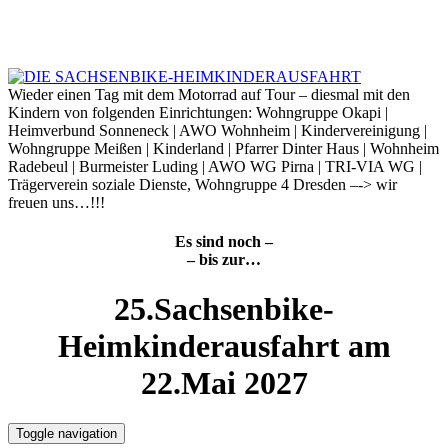
Skip
to
9. August 2026
content
Wieder einen Tag mit dem Motorrad auf Tour – diesmal mit den
Kindern von folgenden Einrichtungen: Wohngruppe Okapi |
Heimverbund Sonneneck | AWO Wohnheim | Kindervereinigung |
Wohngruppe Meißen | Kinderland | Pfarrer Dinter Haus | Wohnheim
Radebeul | Burmeister Luding | AWO WG Pirna | TRI-VIA WG |
Trägerverein soziale Dienste, Wohngruppe 4 Dresden –-> wir
freuen uns…!!!
Es sind noch –
– bis zur…
25.Sachsenbike-
Heimkinderausfahrt am
22.Mai 2027
Toggle navigation