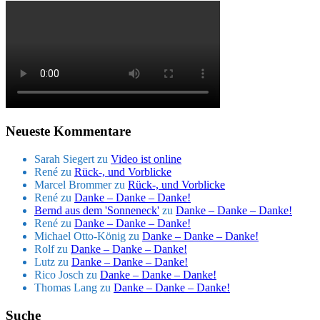
Neueste Kommentare
Sarah Siegert
zu
Video ist online
René
zu
Rück-, und Vorblicke
Marcel Brommer
zu
Rück-, und Vorblicke
René
zu
Danke – Danke – Danke!
Bernd aus dem 'Sonneneck'
zu
Danke – Danke – Danke!
René
zu
Danke – Danke – Danke!
Michael Otto-König
zu
Danke – Danke – Danke!
Rolf
zu
Danke – Danke – Danke!
Lutz
zu
Danke – Danke – Danke!
Rico Josch
zu
Danke – Danke – Danke!
Thomas Lang
zu
Danke – Danke – Danke!
Suche