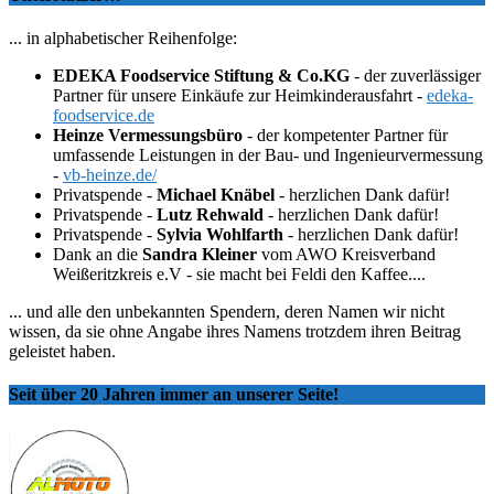
... in alphabetischer Reihenfolge:
EDEKA Foodservice Stiftung & Co.KG
- der zuverlässiger
Partner für unsere Einkäufe zur Heimkinderausfahrt -
edeka-
foodservice.de
Heinze Vermessungsbüro
- der kompetenter Partner für
umfassende Leistungen in der Bau- und Ingenieurvermessung
-
vb-heinze.de/
Privatspende -
Michael Knäbel
- herzlichen Dank dafür!
Privatspende -
Lutz Rehwald
- herzlichen Dank dafür!
Privatspende -
Sylvia Wohlfarth
- herzlichen Dank dafür!
Dank an die
Sandra Kleiner
vom AWO Kreisverband
Weißeritzkreis e.V - sie macht bei Feldi den Kaffee....
... und alle den unbekannten Spendern, deren Namen wir nicht
wissen, da sie ohne Angabe ihres Namens trotzdem ihren Beitrag
geleistet haben.
Seit über 20 Jahren immer an unserer Seite!