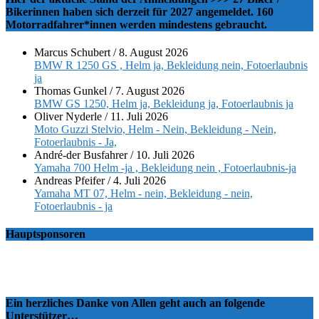
Bikerinnen haben sich derzeit für 2027 angemeldet. 160
Motorradfahrer*innen werden mindestens gebraucht.
Marcus Schubert
/
8. August 2026
BMW R 1250 GS , Helm ja, Bekleidung nein, Fotoerlaubnis
ja
Thomas Gunkel
/
7. August 2026
BMW GS 1250, Helm ja, Bekleidung ja, Fotoerlaubnis ja
Oliver Nyderle
/
11. Juli 2026
Moto Guzzi Stelvio, Helm - Nein, Bekleidung - Nein,
Fotoerlaubnis - Ja,
André-der Busfahrer
/
10. Juli 2026
Yamaha 700 Helm -ja , Bekleidung nein , Fotoerlaubnis-ja
Andreas Pfeifer
/
4. Juli 2026
Yamaha MT 07, Helm - nein, Bekleidung - nein,
Fotoerlaubnis - ja
Hauptsponsoren
Ein herzliches Danke von Allen geht auch an folgende
Unterstützer…