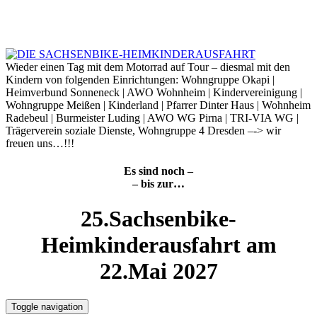
Skip
to
8. August 2026
content
Wieder einen Tag mit dem Motorrad auf Tour – diesmal mit den
Kindern von folgenden Einrichtungen: Wohngruppe Okapi |
Heimverbund Sonneneck | AWO Wohnheim | Kindervereinigung |
Wohngruppe Meißen | Kinderland | Pfarrer Dinter Haus | Wohnheim
Radebeul | Burmeister Luding | AWO WG Pirna | TRI-VIA WG |
Trägerverein soziale Dienste, Wohngruppe 4 Dresden –-> wir
freuen uns…!!!
Es sind noch –
– bis zur…
25.Sachsenbike-
Heimkinderausfahrt am
22.Mai 2027
Toggle navigation