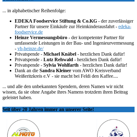
... in alphabetischer Reihenfolge:
EDEKA Foodservice Stiftung & Co.KG
- der zuverlässiger
Partner für unsere Einkäufe zur Heimkinderausfahrt -
edeka-
foodservice.de
Heinze Vermessungsbüro
- der kompetenter Partner für
umfassende Leistungen in der Bau- und Ingenieurvermessung
-
vb-heinze.de/
Privatspende -
Michael Knäbel
- herzlichen Dank dafür!
Privatspende -
Lutz Rehwald
- herzlichen Dank dafür!
Privatspende -
Sylvia Wohlfarth
- herzlichen Dank dafür!
Dank an die
Sandra Kleiner
vom AWO Kreisverband
Weißeritzkreis e.V - sie macht bei Feldi den Kaffee....
... und alle den unbekannten Spendern, deren Namen wir nicht
wissen, da sie ohne Angabe ihres Namens trotzdem ihren Beitrag
geleistet haben.
Seit über 20 Jahren immer an unserer Seite!