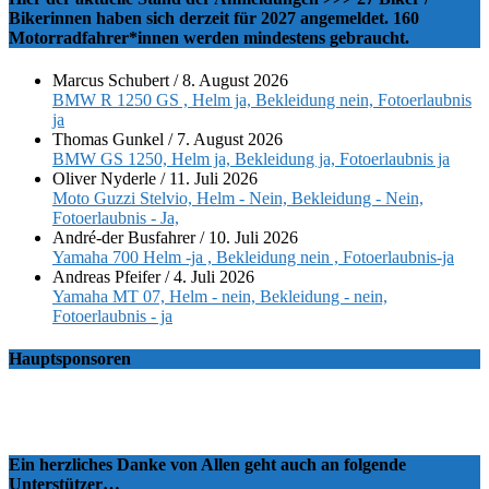
Bikerinnen haben sich derzeit für 2027 angemeldet. 160
Motorradfahrer*innen werden mindestens gebraucht.
Marcus Schubert
/
8. August 2026
BMW R 1250 GS , Helm ja, Bekleidung nein, Fotoerlaubnis
ja
Thomas Gunkel
/
7. August 2026
BMW GS 1250, Helm ja, Bekleidung ja, Fotoerlaubnis ja
Oliver Nyderle
/
11. Juli 2026
Moto Guzzi Stelvio, Helm - Nein, Bekleidung - Nein,
Fotoerlaubnis - Ja,
André-der Busfahrer
/
10. Juli 2026
Yamaha 700 Helm -ja , Bekleidung nein , Fotoerlaubnis-ja
Andreas Pfeifer
/
4. Juli 2026
Yamaha MT 07, Helm - nein, Bekleidung - nein,
Fotoerlaubnis - ja
Hauptsponsoren
Ein herzliches Danke von Allen geht auch an folgende
Unterstützer…