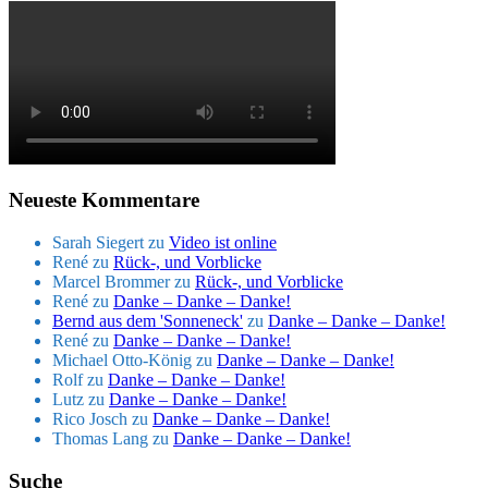
Neueste Kommentare
Sarah Siegert
zu
Video ist online
René
zu
Rück-, und Vorblicke
Marcel Brommer
zu
Rück-, und Vorblicke
René
zu
Danke – Danke – Danke!
Bernd aus dem 'Sonneneck'
zu
Danke – Danke – Danke!
René
zu
Danke – Danke – Danke!
Michael Otto-König
zu
Danke – Danke – Danke!
Rolf
zu
Danke – Danke – Danke!
Lutz
zu
Danke – Danke – Danke!
Rico Josch
zu
Danke – Danke – Danke!
Thomas Lang
zu
Danke – Danke – Danke!
Suche