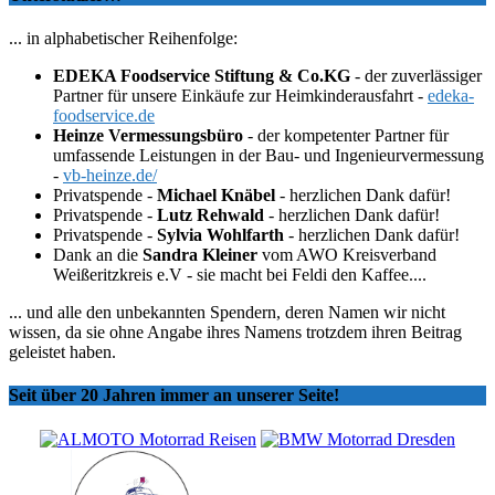
... in alphabetischer Reihenfolge:
EDEKA Foodservice Stiftung & Co.KG
- der zuverlässiger
Partner für unsere Einkäufe zur Heimkinderausfahrt -
edeka-
foodservice.de
Heinze Vermessungsbüro
- der kompetenter Partner für
umfassende Leistungen in der Bau- und Ingenieurvermessung
-
vb-heinze.de/
Privatspende -
Michael Knäbel
- herzlichen Dank dafür!
Privatspende -
Lutz Rehwald
- herzlichen Dank dafür!
Privatspende -
Sylvia Wohlfarth
- herzlichen Dank dafür!
Dank an die
Sandra Kleiner
vom AWO Kreisverband
Weißeritzkreis e.V - sie macht bei Feldi den Kaffee....
... und alle den unbekannten Spendern, deren Namen wir nicht
wissen, da sie ohne Angabe ihres Namens trotzdem ihren Beitrag
geleistet haben.
Seit über 20 Jahren immer an unserer Seite!