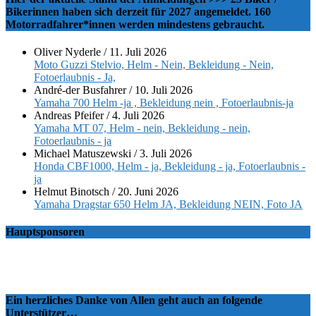
Bikerinnen haben sich derzeit für 2027 angemeldet. 160
Motorradfahrer*innen werden mindestens gebraucht.
Oliver Nyderle
/
11. Juli 2026
Moto Guzzi Stelvio, Helm - Nein, Bekleidung - Nein,
Fotoerlaubnis - Ja,
André-der Busfahrer
/
10. Juli 2026
Yamaha 700 Helm -ja , Bekleidung nein , Fotoerlaubnis-ja
Andreas Pfeifer
/
4. Juli 2026
Yamaha MT 07, Helm - nein, Bekleidung - nein,
Fotoerlaubnis - ja
Michael Matuszewski
/
3. Juli 2026
Honda CBF1000, Helm - ja, Bekleidung - ja, Fotoerlaubnis -
ja
Helmut Binotsch
/
20. Juni 2026
Yamaha Dragstar 650 Helm JA, Bekleidung NEIN, Foto JA
Hauptsponsoren
Ein herzliches Danke von Allen geht auch an folgende
Unterstützer…