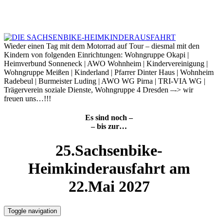
Skip
to
6. August 2026
content
Wieder einen Tag mit dem Motorrad auf Tour – diesmal mit den
Kindern von folgenden Einrichtungen: Wohngruppe Okapi |
Heimverbund Sonneneck | AWO Wohnheim | Kindervereinigung |
Wohngruppe Meißen | Kinderland | Pfarrer Dinter Haus | Wohnheim
Radebeul | Burmeister Luding | AWO WG Pirna | TRI-VIA WG |
Trägerverein soziale Dienste, Wohngruppe 4 Dresden –-> wir
freuen uns…!!!
Es sind noch –
– bis zur…
25.Sachsenbike-
Heimkinderausfahrt am
22.Mai 2027
Toggle navigation