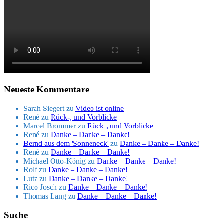
Neueste Kommentare
Sarah Siegert
zu
Video ist online
René
zu
Rück-, und Vorblicke
Marcel Brommer
zu
Rück-, und Vorblicke
René
zu
Danke – Danke – Danke!
Bernd aus dem 'Sonneneck'
zu
Danke – Danke – Danke!
René
zu
Danke – Danke – Danke!
Michael Otto-König
zu
Danke – Danke – Danke!
Rolf
zu
Danke – Danke – Danke!
Lutz
zu
Danke – Danke – Danke!
Rico Josch
zu
Danke – Danke – Danke!
Thomas Lang
zu
Danke – Danke – Danke!
Suche