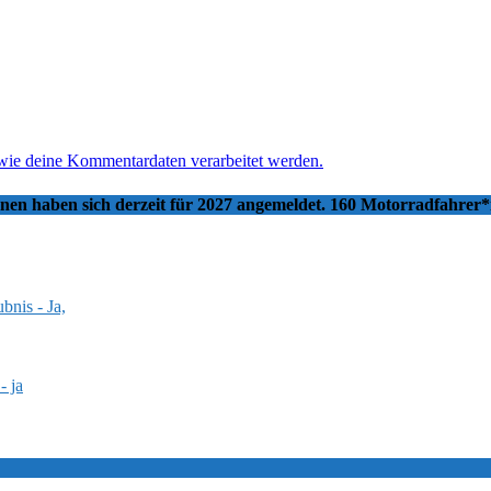
 wie deine Kommentardaten verarbeitet werden.
nnen haben sich derzeit für 2027 angemeldet. 160 Motorradfahrer
bnis - Ja,
- ja