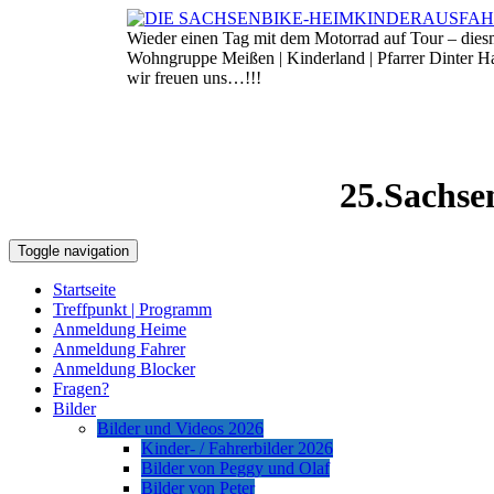
Skip
to
Wieder einen Tag mit dem Motorrad auf Tour – die
8. August 2026
content
Wohngruppe Meißen | Kinderland | Pfarrer Dinter 
wir freuen uns…!!!
25.Sachse
Toggle navigation
Startseite
Treffpunkt | Programm
Anmeldung Heime
Anmeldung Fahrer
Anmeldung Blocker
Fragen?
Bilder
Bilder und Videos 2026
Kinder- / Fahrerbilder 2026
Bilder von Peggy und Olaf
Bilder von Peter