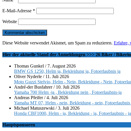
E-Mail-Adresse
*
Website
Diese Website verwendet Akismet, um Spam zu reduzieren.
Erfahre,
Hier der aktuelle Stand der Anmeldungen >>> 26 Biker / Bikeri
Thomas Gunkel
/
7. August 2026
BMW GS 1250, Helm ja, Bekleidung ja, Fotoerlaubnis ja
Oliver Nyderle
/
11. Juli 2026
Moto Guzzi Stelvio, Helm - Nein, Bekleidung - Nein, Fotoerlau
André-der Busfahrer
/
10. Juli 2026
Yamaha 700 Helm -ja , Bekleidung nein , Fotoerlaubnis-ja
Andreas Pfeifer
/
4. Juli 2026
Yamaha MT 07, Helm - nein, Bekleidung - nein, Fotoerlaubnis 
Michael Matuszewski
/
3. Juli 2026
Honda CBF1000, Helm - ja, Bekleidung - ja, Fotoerlaubnis - ja
Hauptsponsoren