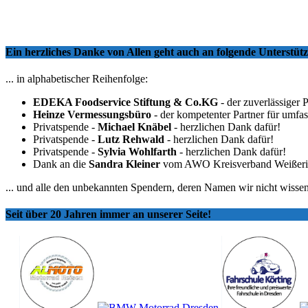
Ein herzliches Danke von Allen geht auch an folgende Unterstü
... in alphabetischer Reihenfolge:
EDEKA Foodservice Stiftung & Co.KG
- der zuverlässiger 
Heinze Vermessungsbüro
- der kompetenter Partner für umfa
Privatspende -
Michael Knäbel
- herzlichen Dank dafür!
Privatspende -
Lutz Rehwald
- herzlichen Dank dafür!
Privatspende -
Sylvia Wohlfarth
- herzlichen Dank dafür!
Dank an die
Sandra Kleiner
vom AWO Kreisverband Weißeritzkr
... und alle den unbekannten Spendern, deren Namen wir nicht wissen
Seit über 20 Jahren immer an unserer Seite!