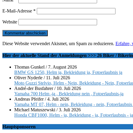
E-Mail-Adresse
*
Website
Diese Website verwendet Akismet, um Spam zu reduzieren.
Erfahre,
Hier der aktuelle Stand der Anmeldungen >>> 26 Biker / Bikeri
Thomas Gunkel
/
7. August 2026
BMW GS 1250, Helm ja, Bekleidung ja, Fotoerlaubnis ja
Oliver Nyderle
/
11. Juli 2026
Moto Guzzi Stelvio, Helm - Nein, Bekleidung - Nein, Fotoerlau
André-der Busfahrer
/
10. Juli 2026
Yamaha 700 Helm -ja , Bekleidung nein , Fotoerlaubnis-ja
Andreas Pfeifer
/
4. Juli 2026
Yamaha MT 07, Helm - nein, Bekleidung - nein, Fotoerlaubnis 
Michael Matuszewski
/
3. Juli 2026
Honda CBF1000, Helm - ja, Bekleidung - ja, Fotoerlaubnis - ja
Hauptsponsoren