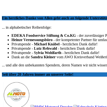
Ein herzliches Danke von Allen geht auch an folgende Unterstü
... in alphabetischer Reihenfolge:
EDEKA Foodservice Stiftung & Co.KG
- der zuverlässiger 
Heinze Vermessungsbüro
- der kompetenter Partner für umfa
Privatspende -
Michael Knäbel
- herzlichen Dank dafür!
Privatspende -
Lutz Rehwald
- herzlichen Dank dafür!
Privatspende -
Sylvia Wohlfarth
- herzlichen Dank dafür!
Dank an die
Sandra Kleiner
vom AWO Kreisverband Weißeritzkr
... und alle den unbekannten Spendern, deren Namen wir nicht wissen
Seit über 20 Jahren immer an unserer Seite!