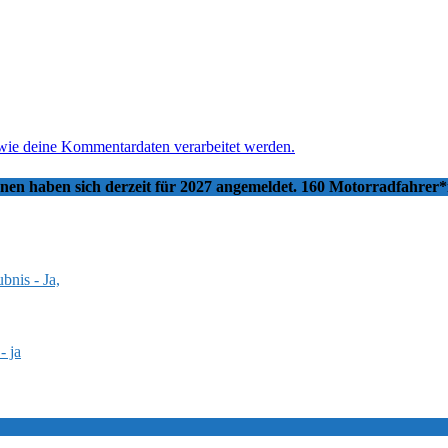
 wie deine Kommentardaten verarbeitet werden.
nnen haben sich derzeit für 2027 angemeldet. 160 Motorradfahrer
bnis - Ja,
- ja