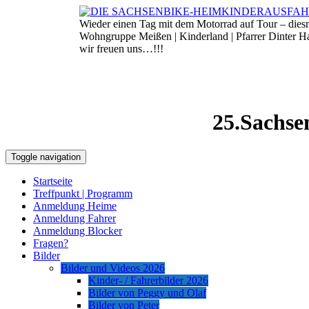
Skip
to
Wieder einen Tag mit dem Motorrad auf Tour – die
8. August 2026
content
Wohngruppe Meißen | Kinderland | Pfarrer Dinter 
wir freuen uns…!!!
25.Sachse
Toggle navigation
Startseite
Treffpunkt | Programm
Anmeldung Heime
Anmeldung Fahrer
Anmeldung Blocker
Fragen?
Bilder
Bilder und Videos 2026
Kinder- / Fahrerbilder 2026
Bilder von Peggy und Olaf
Bilder von Peter