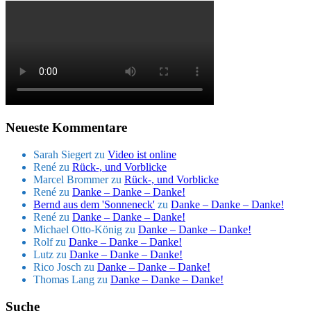
Neueste Kommentare
Sarah Siegert
zu
Video ist online
René
zu
Rück-, und Vorblicke
Marcel Brommer
zu
Rück-, und Vorblicke
René
zu
Danke – Danke – Danke!
Bernd aus dem 'Sonneneck'
zu
Danke – Danke – Danke!
René
zu
Danke – Danke – Danke!
Michael Otto-König
zu
Danke – Danke – Danke!
Rolf
zu
Danke – Danke – Danke!
Lutz
zu
Danke – Danke – Danke!
Rico Josch
zu
Danke – Danke – Danke!
Thomas Lang
zu
Danke – Danke – Danke!
Suche