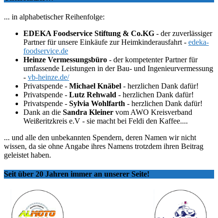
... in alphabetischer Reihenfolge:
EDEKA Foodservice Stiftung & Co.KG
- der zuverlässiger
Partner für unsere Einkäufe zur Heimkinderausfahrt -
edeka-
foodservice.de
Heinze Vermessungsbüro
- der kompetenter Partner für
umfassende Leistungen in der Bau- und Ingenieurvermessung
-
vb-heinze.de/
Privatspende -
Michael Knäbel
- herzlichen Dank dafür!
Privatspende -
Lutz Rehwald
- herzlichen Dank dafür!
Privatspende -
Sylvia Wohlfarth
- herzlichen Dank dafür!
Dank an die
Sandra Kleiner
vom AWO Kreisverband
Weißeritzkreis e.V - sie macht bei Feldi den Kaffee....
... und alle den unbekannten Spendern, deren Namen wir nicht
wissen, da sie ohne Angabe ihres Namens trotzdem ihren Beitrag
geleistet haben.
Seit über 20 Jahren immer an unserer Seite!