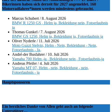
Bikerinnen haben sich derzeit für 2027 angemeldet. 160
Motorradfahrer*innen werden mindestens gebraucht.
Marcus Schubert
/
8. August 2026
BMW R 1250 GS , Helm ja, Bekleidung nein, Fotoerlaubnis
ja
Thomas Gunkel
/
7. August 2026
BMW GS 1250, Helm ja, Bekleidung ja, Fotoerlaubnis ja
Oliver Nyderle
/
11. Juli 2026
Moto Guzzi Stelvio, Helm - Nein, Bekleidung - Nein,
Fotoerlaubnis - Ja,
André-der Busfahrer
/
10. Juli 2026
Yamaha 700 Helm -ja , Bekleidung nein , Fotoerlaubnis-ja
Andreas Pfeifer
/
4. Juli 2026
Yamaha MT 07, Helm - nein, Bekleidung - nein,
Fotoerlaubnis - ja
Hauptsponsoren
Ein herzliches Danke von Allen geht auch an folgende
Unterstützer…