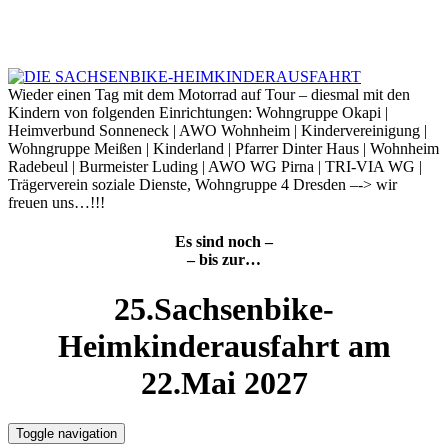
Skip
to
8. August 2026
content
Wieder einen Tag mit dem Motorrad auf Tour – diesmal mit den
Kindern von folgenden Einrichtungen: Wohngruppe Okapi |
Heimverbund Sonneneck | AWO Wohnheim | Kindervereinigung |
Wohngruppe Meißen | Kinderland | Pfarrer Dinter Haus | Wohnheim
Radebeul | Burmeister Luding | AWO WG Pirna | TRI-VIA WG |
Trägerverein soziale Dienste, Wohngruppe 4 Dresden –-> wir
freuen uns…!!!
Es sind noch –
– bis zur…
25.Sachsenbike-
Heimkinderausfahrt am
22.Mai 2027
Toggle navigation