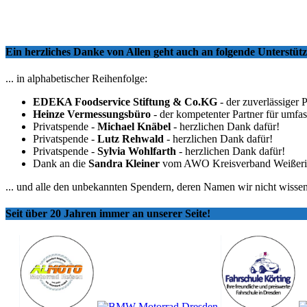
Ein herzliches Danke von Allen geht auch an folgende Unterstü
... in alphabetischer Reihenfolge:
EDEKA Foodservice Stiftung & Co.KG
- der zuverlässiger 
Heinze Vermessungsbüro
- der kompetenter Partner für umfa
Privatspende -
Michael Knäbel
- herzlichen Dank dafür!
Privatspende -
Lutz Rehwald
- herzlichen Dank dafür!
Privatspende -
Sylvia Wohlfarth
- herzlichen Dank dafür!
Dank an die
Sandra Kleiner
vom AWO Kreisverband Weißeritzkr
... und alle den unbekannten Spendern, deren Namen wir nicht wissen
Seit über 20 Jahren immer an unserer Seite!