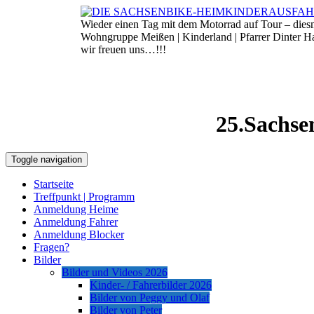
Skip
to
Wieder einen Tag mit dem Motorrad auf Tour – die
9. August 2026
content
Wohngruppe Meißen | Kinderland | Pfarrer Dinter 
wir freuen uns…!!!
25.Sachse
Toggle navigation
Startseite
Treffpunkt | Programm
Anmeldung Heime
Anmeldung Fahrer
Anmeldung Blocker
Fragen?
Bilder
Bilder und Videos 2026
Kinder- / Fahrerbilder 2026
Bilder von Peggy und Olaf
Bilder von Peter