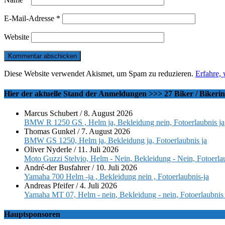
E-Mail-Adresse
*
Website
Diese Website verwendet Akismet, um Spam zu reduzieren.
Erfahre,
Hier der aktuelle Stand der Anmeldungen >>> 27 Biker / Bikeri
Marcus Schubert
/
8. August 2026
BMW R 1250 GS , Helm ja, Bekleidung nein, Fotoerlaubnis ja
Thomas Gunkel
/
7. August 2026
BMW GS 1250, Helm ja, Bekleidung ja, Fotoerlaubnis ja
Oliver Nyderle
/
11. Juli 2026
Moto Guzzi Stelvio, Helm - Nein, Bekleidung - Nein, Fotoerlau
André-der Busfahrer
/
10. Juli 2026
Yamaha 700 Helm -ja , Bekleidung nein , Fotoerlaubnis-ja
Andreas Pfeifer
/
4. Juli 2026
Yamaha MT 07, Helm - nein, Bekleidung - nein, Fotoerlaubnis 
Hauptsponsoren