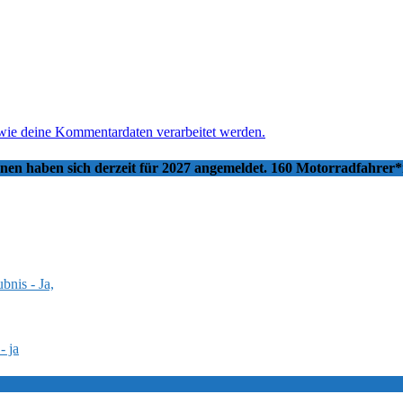
 wie deine Kommentardaten verarbeitet werden.
nnen haben sich derzeit für 2027 angemeldet. 160 Motorradfahrer
bnis - Ja,
- ja