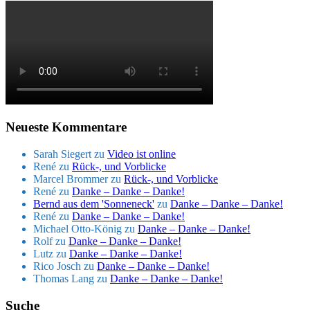
Neueste Kommentare
Sarah Siegert
zu
Video ist online
René
zu
Rück-, und Vorblicke
Marcel Brommer
zu
Rück-, und Vorblicke
René
zu
Danke – Danke – Danke!
Bernd aus dem 'Sonneneck'
zu
Danke – Danke – Danke!
René
zu
Danke – Danke – Danke!
Michael Otto-König
zu
Danke – Danke – Danke!
Rolf
zu
Danke – Danke – Danke!
Lutz
zu
Danke – Danke – Danke!
Rico Josch
zu
Danke – Danke – Danke!
Thomas Lang
zu
Danke – Danke – Danke!
Suche