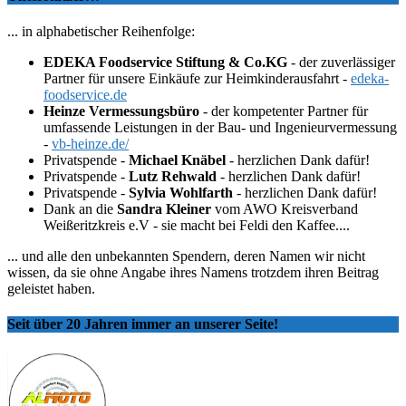
... in alphabetischer Reihenfolge:
EDEKA Foodservice Stiftung & Co.KG
- der zuverlässiger
Partner für unsere Einkäufe zur Heimkinderausfahrt -
edeka-
foodservice.de
Heinze Vermessungsbüro
- der kompetenter Partner für
umfassende Leistungen in der Bau- und Ingenieurvermessung
-
vb-heinze.de/
Privatspende -
Michael Knäbel
- herzlichen Dank dafür!
Privatspende -
Lutz Rehwald
- herzlichen Dank dafür!
Privatspende -
Sylvia Wohlfarth
- herzlichen Dank dafür!
Dank an die
Sandra Kleiner
vom AWO Kreisverband
Weißeritzkreis e.V - sie macht bei Feldi den Kaffee....
... und alle den unbekannten Spendern, deren Namen wir nicht
wissen, da sie ohne Angabe ihres Namens trotzdem ihren Beitrag
geleistet haben.
Seit über 20 Jahren immer an unserer Seite!