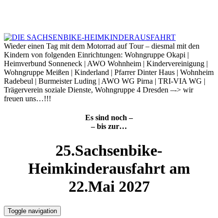
Skip
to
7. August 2026
content
Wieder einen Tag mit dem Motorrad auf Tour – diesmal mit den
Kindern von folgenden Einrichtungen: Wohngruppe Okapi |
Heimverbund Sonneneck | AWO Wohnheim | Kindervereinigung |
Wohngruppe Meißen | Kinderland | Pfarrer Dinter Haus | Wohnheim
Radebeul | Burmeister Luding | AWO WG Pirna | TRI-VIA WG |
Trägerverein soziale Dienste, Wohngruppe 4 Dresden –-> wir
freuen uns…!!!
Es sind noch –
– bis zur…
25.Sachsenbike-
Heimkinderausfahrt am
22.Mai 2027
Toggle navigation