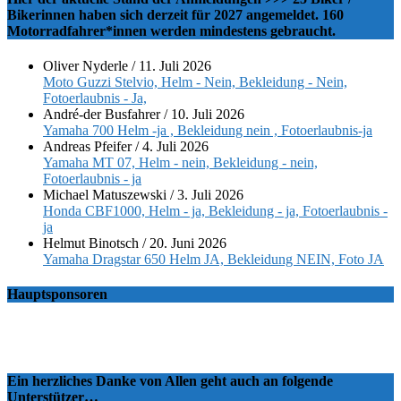
Bikerinnen haben sich derzeit für 2027 angemeldet. 160
Motorradfahrer*innen werden mindestens gebraucht.
Oliver Nyderle
/
11. Juli 2026
Moto Guzzi Stelvio, Helm - Nein, Bekleidung - Nein,
Fotoerlaubnis - Ja,
André-der Busfahrer
/
10. Juli 2026
Yamaha 700 Helm -ja , Bekleidung nein , Fotoerlaubnis-ja
Andreas Pfeifer
/
4. Juli 2026
Yamaha MT 07, Helm - nein, Bekleidung - nein,
Fotoerlaubnis - ja
Michael Matuszewski
/
3. Juli 2026
Honda CBF1000, Helm - ja, Bekleidung - ja, Fotoerlaubnis -
ja
Helmut Binotsch
/
20. Juni 2026
Yamaha Dragstar 650 Helm JA, Bekleidung NEIN, Foto JA
Hauptsponsoren
Ein herzliches Danke von Allen geht auch an folgende
Unterstützer…