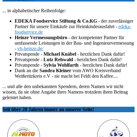
... in alphabetischer Reihenfolge:
EDEKA Foodservice Stiftung & Co.KG
- der zuverlässiger
Partner für unsere Einkäufe zur Heimkinderausfahrt -
edeka-
foodservice.de
Heinze Vermessungsbüro
- der kompetenter Partner für
umfassende Leistungen in der Bau- und Ingenieurvermessung
-
vb-heinze.de/
Privatspende -
Michael Knäbel
- herzlichen Dank dafür!
Privatspende -
Lutz Rehwald
- herzlichen Dank dafür!
Privatspende -
Sylvia Wohlfarth
- herzlichen Dank dafür!
Dank an die
Sandra Kleiner
vom AWO Kreisverband
Weißeritzkreis e.V - sie macht bei Feldi den Kaffee....
... und alle den unbekannten Spendern, deren Namen wir nicht
wissen, da sie ohne Angabe ihres Namens trotzdem ihren Beitrag
geleistet haben.
Seit über 20 Jahren immer an unserer Seite!