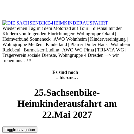
Skip
to
7. August 2026
content
Wieder einen Tag mit dem Motorrad auf Tour – diesmal mit den
Kindern von folgenden Einrichtungen: Wohngruppe Okapi |
Heimverbund Sonneneck | AWO Wohnheim | Kindervereinigung |
Wohngruppe Meißen | Kinderland | Pfarrer Dinter Haus | Wohnheim
Radebeul | Burmeister Luding | AWO WG Pirna | TRI-VIA WG |
Trägerverein soziale Dienste, Wohngruppe 4 Dresden –-> wir
freuen uns…!!!
Es sind noch –
– bis zur…
25.Sachsenbike-
Heimkinderausfahrt am
22.Mai 2027
Toggle navigation