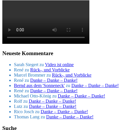
Neueste Kommentare
Sarah Siegert
zu
Video ist online
René
zu
Rück-, und Vorblicke
Marcel Brommer
zu
Rück-, und Vorblicke
René
zu
Danke – Danke – Danke!
Bernd aus dem 'Sonneneck'
zu
Danke – Danke – Danke!
René
zu
Danke – Danke – Danke!
Michael Otto-König
zu
Danke – Danke – Danke!
Rolf
zu
Danke – Danke – Danke!
Lutz
zu
Danke – Danke – Danke!
Rico Josch
zu
Danke – Danke – Danke!
Thomas Lang
zu
Danke – Danke – Danke!
Suche