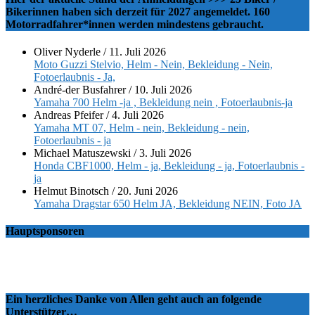
Bikerinnen haben sich derzeit für 2027 angemeldet. 160
Motorradfahrer*innen werden mindestens gebraucht.
Oliver Nyderle
/
11. Juli 2026
Moto Guzzi Stelvio, Helm - Nein, Bekleidung - Nein,
Fotoerlaubnis - Ja,
André-der Busfahrer
/
10. Juli 2026
Yamaha 700 Helm -ja , Bekleidung nein , Fotoerlaubnis-ja
Andreas Pfeifer
/
4. Juli 2026
Yamaha MT 07, Helm - nein, Bekleidung - nein,
Fotoerlaubnis - ja
Michael Matuszewski
/
3. Juli 2026
Honda CBF1000, Helm - ja, Bekleidung - ja, Fotoerlaubnis -
ja
Helmut Binotsch
/
20. Juni 2026
Yamaha Dragstar 650 Helm JA, Bekleidung NEIN, Foto JA
Hauptsponsoren
Ein herzliches Danke von Allen geht auch an folgende
Unterstützer…