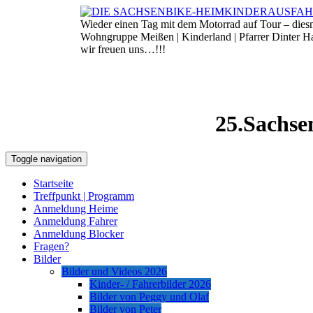
Skip
to
Wieder einen Tag mit dem Motorrad auf Tour – die
7. August 2026
content
Wohngruppe Meißen | Kinderland | Pfarrer Dinter 
wir freuen uns…!!!
25.Sachse
Toggle navigation
Startseite
Treffpunkt | Programm
Anmeldung Heime
Anmeldung Fahrer
Anmeldung Blocker
Fragen?
Bilder
Bilder und Videos 2026
Kinder- / Fahrerbilder 2026
Bilder von Peggy und Olaf
Bilder von Peter