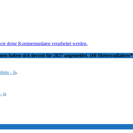
 wie deine Kommentardaten verarbeitet werden.
nnen haben sich derzeit für 2027 angemeldet. 160 Motorradfahrer
bnis - Ja,
- ja