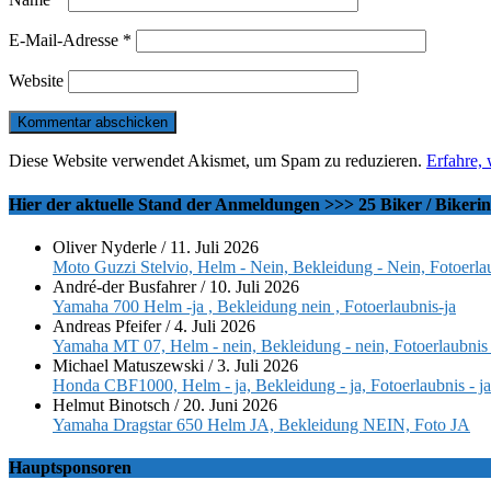
E-Mail-Adresse
*
Website
Diese Website verwendet Akismet, um Spam zu reduzieren.
Erfahre,
Hier der aktuelle Stand der Anmeldungen >>> 25 Biker / Bikeri
Oliver Nyderle
/
11. Juli 2026
Moto Guzzi Stelvio, Helm - Nein, Bekleidung - Nein, Fotoerlau
André-der Busfahrer
/
10. Juli 2026
Yamaha 700 Helm -ja , Bekleidung nein , Fotoerlaubnis-ja
Andreas Pfeifer
/
4. Juli 2026
Yamaha MT 07, Helm - nein, Bekleidung - nein, Fotoerlaubnis 
Michael Matuszewski
/
3. Juli 2026
Honda CBF1000, Helm - ja, Bekleidung - ja, Fotoerlaubnis - ja
Helmut Binotsch
/
20. Juni 2026
Yamaha Dragstar 650 Helm JA, Bekleidung NEIN, Foto JA
Hauptsponsoren