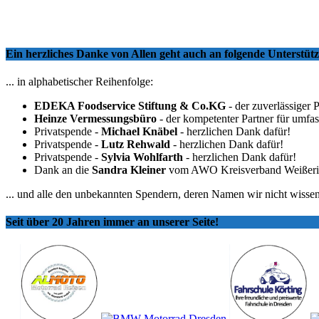
Ein herzliches Danke von Allen geht auch an folgende Unterstü
... in alphabetischer Reihenfolge:
EDEKA Foodservice Stiftung & Co.KG
- der zuverlässiger 
Heinze Vermessungsbüro
- der kompetenter Partner für umfa
Privatspende -
Michael Knäbel
- herzlichen Dank dafür!
Privatspende -
Lutz Rehwald
- herzlichen Dank dafür!
Privatspende -
Sylvia Wohlfarth
- herzlichen Dank dafür!
Dank an die
Sandra Kleiner
vom AWO Kreisverband Weißeritzkr
... und alle den unbekannten Spendern, deren Namen wir nicht wissen
Seit über 20 Jahren immer an unserer Seite!