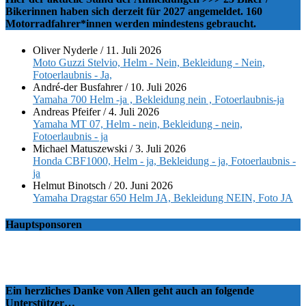
Bikerinnen haben sich derzeit für 2027 angemeldet. 160
Motorradfahrer*innen werden mindestens gebraucht.
Oliver Nyderle
/
11. Juli 2026
Moto Guzzi Stelvio, Helm - Nein, Bekleidung - Nein,
Fotoerlaubnis - Ja,
André-der Busfahrer
/
10. Juli 2026
Yamaha 700 Helm -ja , Bekleidung nein , Fotoerlaubnis-ja
Andreas Pfeifer
/
4. Juli 2026
Yamaha MT 07, Helm - nein, Bekleidung - nein,
Fotoerlaubnis - ja
Michael Matuszewski
/
3. Juli 2026
Honda CBF1000, Helm - ja, Bekleidung - ja, Fotoerlaubnis -
ja
Helmut Binotsch
/
20. Juni 2026
Yamaha Dragstar 650 Helm JA, Bekleidung NEIN, Foto JA
Hauptsponsoren
Ein herzliches Danke von Allen geht auch an folgende
Unterstützer…