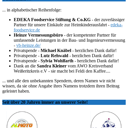
... in alphabetischer Reihenfolge:
EDEKA Foodservice Stiftung & Co.KG
- der zuverlässiger
Partner für unsere Einkäufe zur Heimkinderausfahrt -
edeka-
foodservice.de
Heinze Vermessungsbüro
- der kompetenter Partner für
umfassende Leistungen in der Bau- und Ingenieurvermessung
-
vb-heinze.de/
Privatspende -
Michael Knäbel
- herzlichen Dank dafür!
Privatspende -
Lutz Rehwald
- herzlichen Dank dafür!
Privatspende -
Sylvia Wohlfarth
- herzlichen Dank dafür!
Dank an die
Sandra Kleiner
vom AWO Kreisverband
Weißeritzkreis e.V - sie macht bei Feldi den Kaffee....
... und alle den unbekannten Spendern, deren Namen wir nicht
wissen, da sie ohne Angabe ihres Namens trotzdem ihren Beitrag
geleistet haben.
Seit über 20 Jahren immer an unserer Seite!