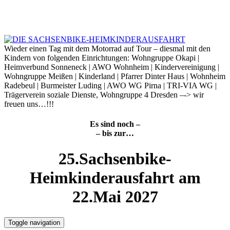
Skip
to
6. August 2026
content
Wieder einen Tag mit dem Motorrad auf Tour – diesmal mit den
Kindern von folgenden Einrichtungen: Wohngruppe Okapi |
Heimverbund Sonneneck | AWO Wohnheim | Kindervereinigung |
Wohngruppe Meißen | Kinderland | Pfarrer Dinter Haus | Wohnheim
Radebeul | Burmeister Luding | AWO WG Pirna | TRI-VIA WG |
Trägerverein soziale Dienste, Wohngruppe 4 Dresden –-> wir
freuen uns…!!!
Es sind noch –
– bis zur…
25.Sachsenbike-
Heimkinderausfahrt am
22.Mai 2027
Toggle navigation