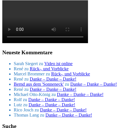
Neueste Kommentare
Sarah Siegert
zu
Video ist online
René
zu
Rück-, und Vorblicke
Marcel Brommer
zu
Rück-, und Vorblicke
René
zu
Danke – Danke – Danke!
Bernd aus dem 'Sonneneck'
zu
Danke – Danke – Danke!
René
zu
Danke – Danke – Danke!
Michael Otto-König
zu
Danke – Danke – Danke!
Rolf
zu
Danke – Danke – Danke!
Lutz
zu
Danke – Danke – Danke!
Rico Josch
zu
Danke – Danke – Danke!
Thomas Lang
zu
Danke – Danke – Danke!
Suche