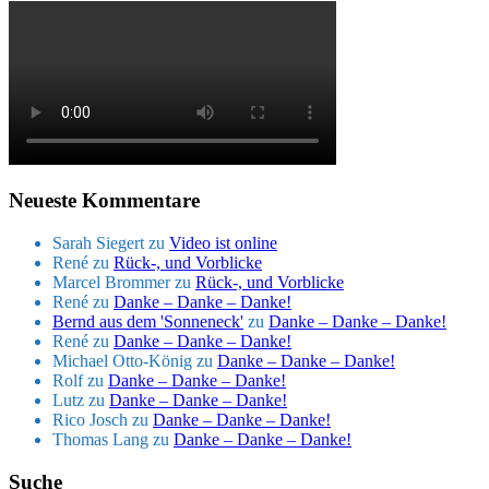
Neueste Kommentare
Sarah Siegert
zu
Video ist online
René
zu
Rück-, und Vorblicke
Marcel Brommer
zu
Rück-, und Vorblicke
René
zu
Danke – Danke – Danke!
Bernd aus dem 'Sonneneck'
zu
Danke – Danke – Danke!
René
zu
Danke – Danke – Danke!
Michael Otto-König
zu
Danke – Danke – Danke!
Rolf
zu
Danke – Danke – Danke!
Lutz
zu
Danke – Danke – Danke!
Rico Josch
zu
Danke – Danke – Danke!
Thomas Lang
zu
Danke – Danke – Danke!
Suche