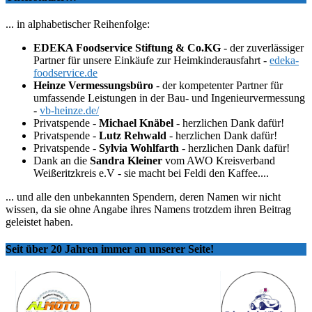
... in alphabetischer Reihenfolge:
EDEKA Foodservice Stiftung & Co.KG
- der zuverlässiger
Partner für unsere Einkäufe zur Heimkinderausfahrt -
edeka-
foodservice.de
Heinze Vermessungsbüro
- der kompetenter Partner für
umfassende Leistungen in der Bau- und Ingenieurvermessung
-
vb-heinze.de/
Privatspende -
Michael Knäbel
- herzlichen Dank dafür!
Privatspende -
Lutz Rehwald
- herzlichen Dank dafür!
Privatspende -
Sylvia Wohlfarth
- herzlichen Dank dafür!
Dank an die
Sandra Kleiner
vom AWO Kreisverband
Weißeritzkreis e.V - sie macht bei Feldi den Kaffee....
... und alle den unbekannten Spendern, deren Namen wir nicht
wissen, da sie ohne Angabe ihres Namens trotzdem ihren Beitrag
geleistet haben.
Seit über 20 Jahren immer an unserer Seite!