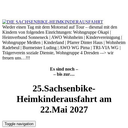
Skip
to
9. August 2026
content
Wieder einen Tag mit dem Motorrad auf Tour – diesmal mit den
Kindern von folgenden Einrichtungen: Wohngruppe Okapi |
Heimverbund Sonneneck | AWO Wohnheim | Kindervereinigung |
Wohngruppe Meißen | Kinderland | Pfarrer Dinter Haus | Wohnheim
Radebeul | Burmeister Luding | AWO WG Pirna | TRI-VIA WG |
Trägerverein soziale Dienste, Wohngruppe 4 Dresden –-> wir
freuen uns…!!!
Es sind noch –
– bis zur…
25.Sachsenbike-
Heimkinderausfahrt am
22.Mai 2027
Toggle navigation