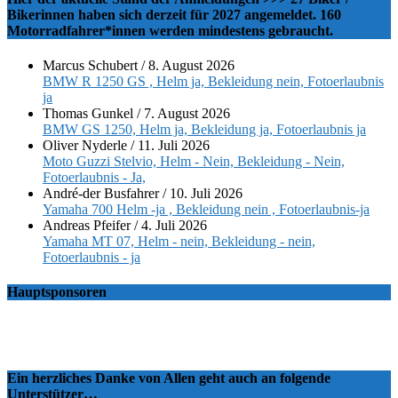
Bikerinnen haben sich derzeit für 2027 angemeldet. 160
Motorradfahrer*innen werden mindestens gebraucht.
Marcus Schubert
/
8. August 2026
BMW R 1250 GS , Helm ja, Bekleidung nein, Fotoerlaubnis
ja
Thomas Gunkel
/
7. August 2026
BMW GS 1250, Helm ja, Bekleidung ja, Fotoerlaubnis ja
Oliver Nyderle
/
11. Juli 2026
Moto Guzzi Stelvio, Helm - Nein, Bekleidung - Nein,
Fotoerlaubnis - Ja,
André-der Busfahrer
/
10. Juli 2026
Yamaha 700 Helm -ja , Bekleidung nein , Fotoerlaubnis-ja
Andreas Pfeifer
/
4. Juli 2026
Yamaha MT 07, Helm - nein, Bekleidung - nein,
Fotoerlaubnis - ja
Hauptsponsoren
Ein herzliches Danke von Allen geht auch an folgende
Unterstützer…