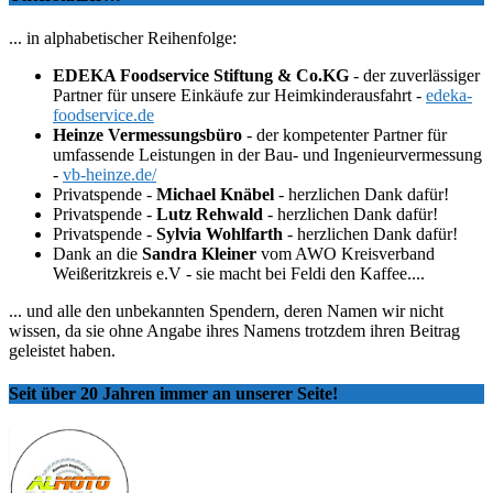
... in alphabetischer Reihenfolge:
EDEKA Foodservice Stiftung & Co.KG
- der zuverlässiger
Partner für unsere Einkäufe zur Heimkinderausfahrt -
edeka-
foodservice.de
Heinze Vermessungsbüro
- der kompetenter Partner für
umfassende Leistungen in der Bau- und Ingenieurvermessung
-
vb-heinze.de/
Privatspende -
Michael Knäbel
- herzlichen Dank dafür!
Privatspende -
Lutz Rehwald
- herzlichen Dank dafür!
Privatspende -
Sylvia Wohlfarth
- herzlichen Dank dafür!
Dank an die
Sandra Kleiner
vom AWO Kreisverband
Weißeritzkreis e.V - sie macht bei Feldi den Kaffee....
... und alle den unbekannten Spendern, deren Namen wir nicht
wissen, da sie ohne Angabe ihres Namens trotzdem ihren Beitrag
geleistet haben.
Seit über 20 Jahren immer an unserer Seite!