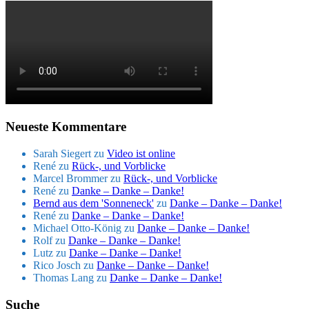
Neueste Kommentare
Sarah Siegert
zu
Video ist online
René
zu
Rück-, und Vorblicke
Marcel Brommer
zu
Rück-, und Vorblicke
René
zu
Danke – Danke – Danke!
Bernd aus dem 'Sonneneck'
zu
Danke – Danke – Danke!
René
zu
Danke – Danke – Danke!
Michael Otto-König
zu
Danke – Danke – Danke!
Rolf
zu
Danke – Danke – Danke!
Lutz
zu
Danke – Danke – Danke!
Rico Josch
zu
Danke – Danke – Danke!
Thomas Lang
zu
Danke – Danke – Danke!
Suche