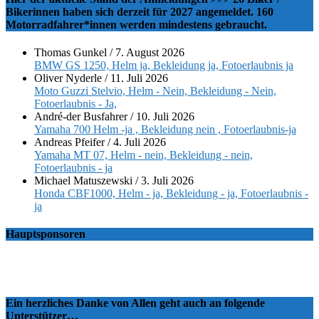
Bikerinnen haben sich derzeit für 2027 angemeldet. 160
Motorradfahrer*innen werden mindestens gebraucht.
Thomas Gunkel
/
7. August 2026
BMW GS 1250, Helm ja, Bekleidung ja, Fotoerlaubnis ja
Oliver Nyderle
/
11. Juli 2026
Moto Guzzi Stelvio, Helm - Nein, Bekleidung - Nein,
Fotoerlaubnis - Ja,
André-der Busfahrer
/
10. Juli 2026
Yamaha 700 Helm -ja , Bekleidung nein , Fotoerlaubnis-ja
Andreas Pfeifer
/
4. Juli 2026
Yamaha MT 07, Helm - nein, Bekleidung - nein,
Fotoerlaubnis - ja
Michael Matuszewski
/
3. Juli 2026
Honda CBF1000, Helm - ja, Bekleidung - ja, Fotoerlaubnis -
ja
Hauptsponsoren
Ein herzliches Danke von Allen geht auch an folgende
Unterstützer…