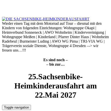
Skip
to
7. August 2026
content
Wieder einen Tag mit dem Motorrad auf Tour – diesmal mit den
Kindern von folgenden Einrichtungen: Wohngruppe Okapi |
Heimverbund Sonneneck | AWO Wohnheim | Kindervereinigung |
Wohngruppe Meißen | Kinderland | Pfarrer Dinter Haus | Wohnheim
Radebeul | Burmeister Luding | AWO WG Pirna | TRI-VIA WG |
Trägerverein soziale Dienste, Wohngruppe 4 Dresden –-> wir
freuen uns…!!!
Es sind noch –
– bis zur…
25.Sachsenbike-
Heimkinderausfahrt am
22.Mai 2027
Toggle navigation