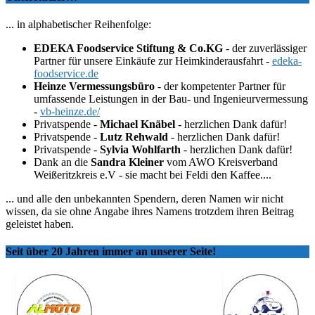
... in alphabetischer Reihenfolge:
EDEKA Foodservice Stiftung & Co.KG
- der zuverlässiger
Partner für unsere Einkäufe zur Heimkinderausfahrt -
edeka-
foodservice.de
Heinze Vermessungsbüro
- der kompetenter Partner für
umfassende Leistungen in der Bau- und Ingenieurvermessung
-
vb-heinze.de/
Privatspende -
Michael Knäbel
- herzlichen Dank dafür!
Privatspende -
Lutz Rehwald
- herzlichen Dank dafür!
Privatspende -
Sylvia Wohlfarth
- herzlichen Dank dafür!
Dank an die
Sandra Kleiner
vom AWO Kreisverband
Weißeritzkreis e.V - sie macht bei Feldi den Kaffee....
... und alle den unbekannten Spendern, deren Namen wir nicht
wissen, da sie ohne Angabe ihres Namens trotzdem ihren Beitrag
geleistet haben.
Seit über 20 Jahren immer an unserer Seite!