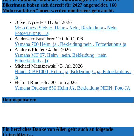
Bikerinnen haben sich derzeit für 2027 angemeldet. 160
Motorradfahrer*innen werden mindestens gebraucht.
Oliver Nyderle
/
11. Juli 2026
Moto Guzzi Stelvio, Helm - Nein, Bekleidung - Nein,
Fotoerlaubnis - Ja,
André-der Busfahrer
/
10. Juli 2026
Yamaha 700 Helm -ja , Bekleidung nein , Fotoerlaubnis-ja
Andreas Pfeifer
/
4. Juli 2026
Yamaha MT 07, Helm - nein, Bekleidung - nein,
Fotoerlaubnis - ja
Michael Matuszewski
/
3. Juli 2026
Honda CBF1000, Helm - ja, Bekleidung - ja, Fotoerlaubnis -
ja
Helmut Binotsch
/
20. Juni 2026
Yamaha Dragstar 650 Helm JA, Bekleidung NEIN, Foto JA
Hauptsponsoren
Ein herzliches Danke von Allen geht auch an folgende
Unterstützer…