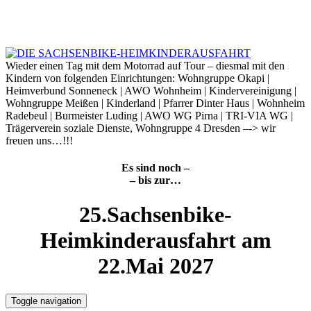
Skip
to
6. August 2026
content
Wieder einen Tag mit dem Motorrad auf Tour – diesmal mit den
Kindern von folgenden Einrichtungen: Wohngruppe Okapi |
Heimverbund Sonneneck | AWO Wohnheim | Kindervereinigung |
Wohngruppe Meißen | Kinderland | Pfarrer Dinter Haus | Wohnheim
Radebeul | Burmeister Luding | AWO WG Pirna | TRI-VIA WG |
Trägerverein soziale Dienste, Wohngruppe 4 Dresden –-> wir
freuen uns…!!!
Es sind noch –
– bis zur…
25.Sachsenbike-
Heimkinderausfahrt am
22.Mai 2027
Toggle navigation