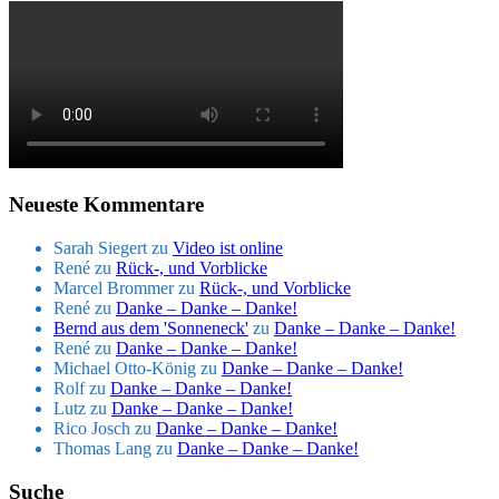
Neueste Kommentare
Sarah Siegert
zu
Video ist online
René
zu
Rück-, und Vorblicke
Marcel Brommer
zu
Rück-, und Vorblicke
René
zu
Danke – Danke – Danke!
Bernd aus dem 'Sonneneck'
zu
Danke – Danke – Danke!
René
zu
Danke – Danke – Danke!
Michael Otto-König
zu
Danke – Danke – Danke!
Rolf
zu
Danke – Danke – Danke!
Lutz
zu
Danke – Danke – Danke!
Rico Josch
zu
Danke – Danke – Danke!
Thomas Lang
zu
Danke – Danke – Danke!
Suche