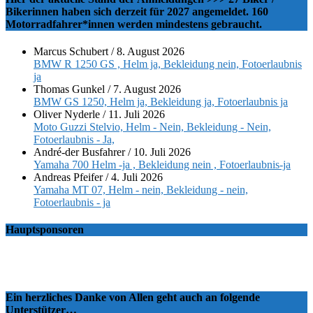
Bikerinnen haben sich derzeit für 2027 angemeldet. 160
Motorradfahrer*innen werden mindestens gebraucht.
Marcus Schubert
/
8. August 2026
BMW R 1250 GS , Helm ja, Bekleidung nein, Fotoerlaubnis
ja
Thomas Gunkel
/
7. August 2026
BMW GS 1250, Helm ja, Bekleidung ja, Fotoerlaubnis ja
Oliver Nyderle
/
11. Juli 2026
Moto Guzzi Stelvio, Helm - Nein, Bekleidung - Nein,
Fotoerlaubnis - Ja,
André-der Busfahrer
/
10. Juli 2026
Yamaha 700 Helm -ja , Bekleidung nein , Fotoerlaubnis-ja
Andreas Pfeifer
/
4. Juli 2026
Yamaha MT 07, Helm - nein, Bekleidung - nein,
Fotoerlaubnis - ja
Hauptsponsoren
Ein herzliches Danke von Allen geht auch an folgende
Unterstützer…