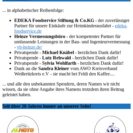
... in alphabetischer Reihenfolge:
EDEKA Foodservice Stiftung & Co.KG
- der zuverlässiger
Partner für unsere Einkäufe zur Heimkinderausfahrt -
edeka-
foodservice.de
Heinze Vermessungsbüro
- der kompetenter Partner für
umfassende Leistungen in der Bau- und Ingenieurvermessung
-
vb-heinze.de/
Privatspende -
Michael Knäbel
- herzlichen Dank dafür!
Privatspende -
Lutz Rehwald
- herzlichen Dank dafür!
Privatspende -
Sylvia Wohlfarth
- herzlichen Dank dafür!
Dank an die
Sandra Kleiner
vom AWO Kreisverband
Weißeritzkreis e.V - sie macht bei Feldi den Kaffee....
... und alle den unbekannten Spendern, deren Namen wir nicht
wissen, da sie ohne Angabe ihres Namens trotzdem ihren Beitrag
geleistet haben.
Seit über 20 Jahren immer an unserer Seite!