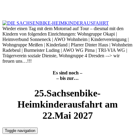
Skip
to
8. August 2026
content
Wieder einen Tag mit dem Motorrad auf Tour – diesmal mit den
Kindern von folgenden Einrichtungen: Wohngruppe Okapi |
Heimverbund Sonneneck | AWO Wohnheim | Kindervereinigung |
Wohngruppe Meißen | Kinderland | Pfarrer Dinter Haus | Wohnheim
Radebeul | Burmeister Luding | AWO WG Pirna | TRI-VIA WG |
Trägerverein soziale Dienste, Wohngruppe 4 Dresden –-> wir
freuen uns…!!!
Es sind noch –
– bis zur…
25.Sachsenbike-
Heimkinderausfahrt am
22.Mai 2027
Toggle navigation