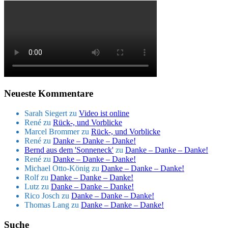
Neueste Kommentare
Sarah Siegert
zu
Video ist online
René
zu
Rück-, und Vorblicke
Marcel Brommer
zu
Rück-, und Vorblicke
René
zu
Danke – Danke – Danke!
Bernd aus dem 'Sonneneck'
zu
Danke – Danke – Danke!
René
zu
Danke – Danke – Danke!
Michael Otto-König
zu
Danke – Danke – Danke!
Rolf
zu
Danke – Danke – Danke!
Lutz
zu
Danke – Danke – Danke!
Rico Josch
zu
Danke – Danke – Danke!
Thomas Lang
zu
Danke – Danke – Danke!
Suche