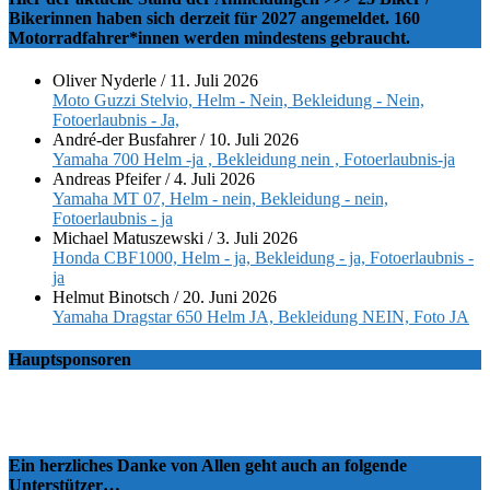
Bikerinnen haben sich derzeit für 2027 angemeldet. 160
Motorradfahrer*innen werden mindestens gebraucht.
Oliver Nyderle
/
11. Juli 2026
Moto Guzzi Stelvio, Helm - Nein, Bekleidung - Nein,
Fotoerlaubnis - Ja,
André-der Busfahrer
/
10. Juli 2026
Yamaha 700 Helm -ja , Bekleidung nein , Fotoerlaubnis-ja
Andreas Pfeifer
/
4. Juli 2026
Yamaha MT 07, Helm - nein, Bekleidung - nein,
Fotoerlaubnis - ja
Michael Matuszewski
/
3. Juli 2026
Honda CBF1000, Helm - ja, Bekleidung - ja, Fotoerlaubnis -
ja
Helmut Binotsch
/
20. Juni 2026
Yamaha Dragstar 650 Helm JA, Bekleidung NEIN, Foto JA
Hauptsponsoren
Ein herzliches Danke von Allen geht auch an folgende
Unterstützer…