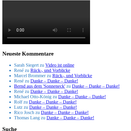
Neueste Kommentare
Sarah Siegert
zu
Video ist online
René
zu
Rück-, und Vorblicke
Marcel Brommer
zu
Rück-, und Vorblicke
René
zu
Danke – Danke – Danke!
Bernd aus dem 'Sonneneck'
zu
Danke – Danke – Danke!
René
zu
Danke – Danke – Danke!
Michael Otto-König
zu
Danke – Danke – Danke!
Rolf
zu
Danke – Danke – Danke!
Lutz
zu
Danke – Danke – Danke!
Rico Josch
zu
Danke – Danke – Danke!
Thomas Lang
zu
Danke – Danke – Danke!
Suche