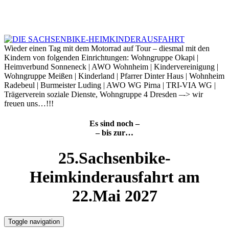
Skip
to
6. August 2026
content
Wieder einen Tag mit dem Motorrad auf Tour – diesmal mit den
Kindern von folgenden Einrichtungen: Wohngruppe Okapi |
Heimverbund Sonneneck | AWO Wohnheim | Kindervereinigung |
Wohngruppe Meißen | Kinderland | Pfarrer Dinter Haus | Wohnheim
Radebeul | Burmeister Luding | AWO WG Pirna | TRI-VIA WG |
Trägerverein soziale Dienste, Wohngruppe 4 Dresden –-> wir
freuen uns…!!!
Es sind noch –
– bis zur…
25.Sachsenbike-
Heimkinderausfahrt am
22.Mai 2027
Toggle navigation