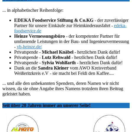
... in alphabetischer Reihenfolge:
EDEKA Foodservice Stiftung & Co.KG
- der zuverlässiger
Partner für unsere Einkäufe zur Heimkinderausfahrt -
edeka-
foodservice.de
Heinze Vermessungsbüro
- der kompetenter Partner für
umfassende Leistungen in der Bau- und Ingenieurvermessung
-
vb-heinze.de/
Privatspende -
Michael Knäbel
- herzlichen Dank dafür!
Privatspende -
Lutz Rehwald
- herzlichen Dank dafür!
Privatspende -
Sylvia Wohlfarth
- herzlichen Dank dafür!
Dank an die
Sandra Kleiner
vom AWO Kreisverband
Weißeritzkreis e.V - sie macht bei Feldi den Kaffee....
... und alle den unbekannten Spendern, deren Namen wir nicht
wissen, da sie ohne Angabe ihres Namens trotzdem ihren Beitrag
geleistet haben.
Seit über 20 Jahren immer an unserer Seite!