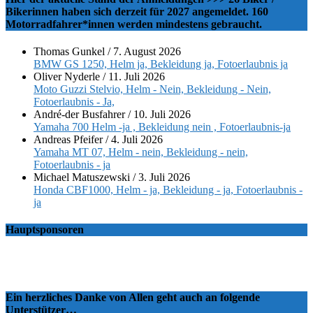
Bikerinnen haben sich derzeit für 2027 angemeldet. 160
Motorradfahrer*innen werden mindestens gebraucht.
Thomas Gunkel
/
7. August 2026
BMW GS 1250, Helm ja, Bekleidung ja, Fotoerlaubnis ja
Oliver Nyderle
/
11. Juli 2026
Moto Guzzi Stelvio, Helm - Nein, Bekleidung - Nein,
Fotoerlaubnis - Ja,
André-der Busfahrer
/
10. Juli 2026
Yamaha 700 Helm -ja , Bekleidung nein , Fotoerlaubnis-ja
Andreas Pfeifer
/
4. Juli 2026
Yamaha MT 07, Helm - nein, Bekleidung - nein,
Fotoerlaubnis - ja
Michael Matuszewski
/
3. Juli 2026
Honda CBF1000, Helm - ja, Bekleidung - ja, Fotoerlaubnis -
ja
Hauptsponsoren
Ein herzliches Danke von Allen geht auch an folgende
Unterstützer…