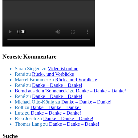
Neueste Kommentare
Sarah Siegert
zu
Video ist online
René
zu
Rück-, und Vorblicke
Marcel Brommer
zu
Rück-, und Vorblicke
René
zu
Danke – Danke – Danke!
Bernd aus dem 'Sonneneck'
zu
Danke – Danke – Danke!
René
zu
Danke – Danke – Danke!
Michael Otto-König
zu
Danke – Danke – Danke!
Rolf
zu
Danke – Danke – Danke!
Lutz
zu
Danke – Danke – Danke!
Rico Josch
zu
Danke – Danke – Danke!
Thomas Lang
zu
Danke – Danke – Danke!
Suche