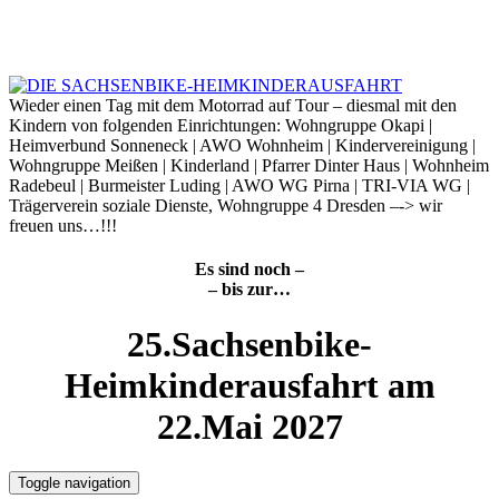
Skip
to
8. August 2026
content
Wieder einen Tag mit dem Motorrad auf Tour – diesmal mit den
Kindern von folgenden Einrichtungen: Wohngruppe Okapi |
Heimverbund Sonneneck | AWO Wohnheim | Kindervereinigung |
Wohngruppe Meißen | Kinderland | Pfarrer Dinter Haus | Wohnheim
Radebeul | Burmeister Luding | AWO WG Pirna | TRI-VIA WG |
Trägerverein soziale Dienste, Wohngruppe 4 Dresden –-> wir
freuen uns…!!!
Es sind noch –
– bis zur…
25.Sachsenbike-
Heimkinderausfahrt am
22.Mai 2027
Toggle navigation