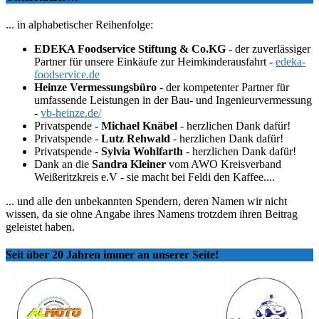
... in alphabetischer Reihenfolge:
EDEKA Foodservice Stiftung & Co.KG
- der zuverlässiger
Partner für unsere Einkäufe zur Heimkinderausfahrt -
edeka-
foodservice.de
Heinze Vermessungsbüro
- der kompetenter Partner für
umfassende Leistungen in der Bau- und Ingenieurvermessung
-
vb-heinze.de/
Privatspende -
Michael Knäbel
- herzlichen Dank dafür!
Privatspende -
Lutz Rehwald
- herzlichen Dank dafür!
Privatspende -
Sylvia Wohlfarth
- herzlichen Dank dafür!
Dank an die
Sandra Kleiner
vom AWO Kreisverband
Weißeritzkreis e.V - sie macht bei Feldi den Kaffee....
... und alle den unbekannten Spendern, deren Namen wir nicht
wissen, da sie ohne Angabe ihres Namens trotzdem ihren Beitrag
geleistet haben.
Seit über 20 Jahren immer an unserer Seite!