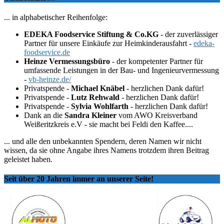
... in alphabetischer Reihenfolge:
EDEKA Foodservice Stiftung & Co.KG
- der zuverlässiger
Partner für unsere Einkäufe zur Heimkinderausfahrt -
edeka-
foodservice.de
Heinze Vermessungsbüro
- der kompetenter Partner für
umfassende Leistungen in der Bau- und Ingenieurvermessung
-
vb-heinze.de/
Privatspende -
Michael Knäbel
- herzlichen Dank dafür!
Privatspende -
Lutz Rehwald
- herzlichen Dank dafür!
Privatspende -
Sylvia Wohlfarth
- herzlichen Dank dafür!
Dank an die
Sandra Kleiner
vom AWO Kreisverband
Weißeritzkreis e.V - sie macht bei Feldi den Kaffee....
... und alle den unbekannten Spendern, deren Namen wir nicht
wissen, da sie ohne Angabe ihres Namens trotzdem ihren Beitrag
geleistet haben.
Seit über 20 Jahren immer an unserer Seite!