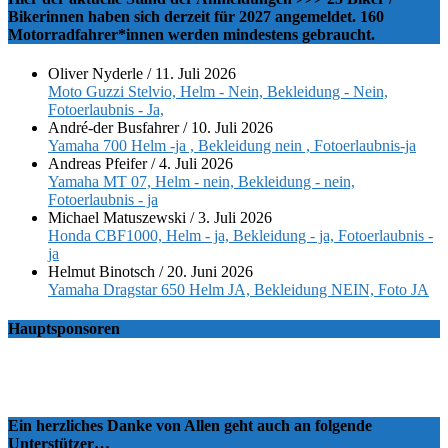
Bikerinnen haben sich derzeit für 2027 angemeldet. 160
Motorradfahrer*innen werden mindestens gebraucht.
Oliver Nyderle
/
11. Juli 2026
Moto Guzzi Stelvio, Helm - Nein, Bekleidung - Nein,
Fotoerlaubnis - Ja,
André-der Busfahrer
/
10. Juli 2026
Yamaha 700 Helm -ja , Bekleidung nein , Fotoerlaubnis-ja
Andreas Pfeifer
/
4. Juli 2026
Yamaha MT 07, Helm - nein, Bekleidung - nein,
Fotoerlaubnis - ja
Michael Matuszewski
/
3. Juli 2026
Honda CBF1000, Helm - ja, Bekleidung - ja, Fotoerlaubnis -
ja
Helmut Binotsch
/
20. Juni 2026
Yamaha Dragstar 650 Helm JA, Bekleidung NEIN, Foto JA
Hauptsponsoren
Ein herzliches Danke von Allen geht auch an folgende
Unterstützer…