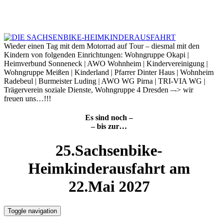
Skip
to
6. August 2026
content
Wieder einen Tag mit dem Motorrad auf Tour – diesmal mit den
Kindern von folgenden Einrichtungen: Wohngruppe Okapi |
Heimverbund Sonneneck | AWO Wohnheim | Kindervereinigung |
Wohngruppe Meißen | Kinderland | Pfarrer Dinter Haus | Wohnheim
Radebeul | Burmeister Luding | AWO WG Pirna | TRI-VIA WG |
Trägerverein soziale Dienste, Wohngruppe 4 Dresden –-> wir
freuen uns…!!!
Es sind noch –
– bis zur…
25.Sachsenbike-
Heimkinderausfahrt am
22.Mai 2027
Toggle navigation