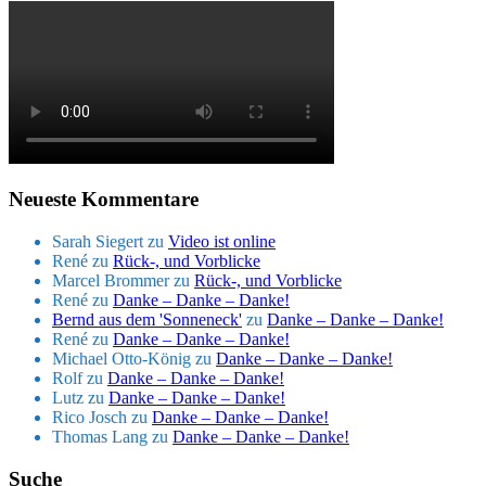
Neueste Kommentare
Sarah Siegert
zu
Video ist online
René
zu
Rück-, und Vorblicke
Marcel Brommer
zu
Rück-, und Vorblicke
René
zu
Danke – Danke – Danke!
Bernd aus dem 'Sonneneck'
zu
Danke – Danke – Danke!
René
zu
Danke – Danke – Danke!
Michael Otto-König
zu
Danke – Danke – Danke!
Rolf
zu
Danke – Danke – Danke!
Lutz
zu
Danke – Danke – Danke!
Rico Josch
zu
Danke – Danke – Danke!
Thomas Lang
zu
Danke – Danke – Danke!
Suche