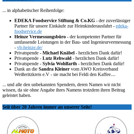
... in alphabetischer Reihenfolge:
EDEKA Foodservice Stiftung & Co.KG
- der zuverlässiger
Partner für unsere Einkäufe zur Heimkinderausfahrt -
edeka-
foodservice.de
Heinze Vermessungsbüro
- der kompetenter Partner für
umfassende Leistungen in der Bau- und Ingenieurvermessung
-
vb-heinze.de/
Privatspende -
Michael Knäbel
- herzlichen Dank dafür!
Privatspende -
Lutz Rehwald
- herzlichen Dank dafür!
Privatspende -
Sylvia Wohlfarth
- herzlichen Dank dafür!
Dank an die
Sandra Kleiner
vom AWO Kreisverband
Weißeritzkreis e.V - sie macht bei Feldi den Kaffee....
... und alle den unbekannten Spendern, deren Namen wir nicht
wissen, da sie ohne Angabe ihres Namens trotzdem ihren Beitrag
geleistet haben.
Seit über 20 Jahren immer an unserer Seite!