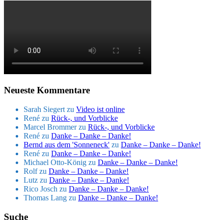
Neueste Kommentare
Sarah Siegert
zu
Video ist online
René
zu
Rück-, und Vorblicke
Marcel Brommer
zu
Rück-, und Vorblicke
René
zu
Danke – Danke – Danke!
Bernd aus dem 'Sonneneck'
zu
Danke – Danke – Danke!
René
zu
Danke – Danke – Danke!
Michael Otto-König
zu
Danke – Danke – Danke!
Rolf
zu
Danke – Danke – Danke!
Lutz
zu
Danke – Danke – Danke!
Rico Josch
zu
Danke – Danke – Danke!
Thomas Lang
zu
Danke – Danke – Danke!
Suche