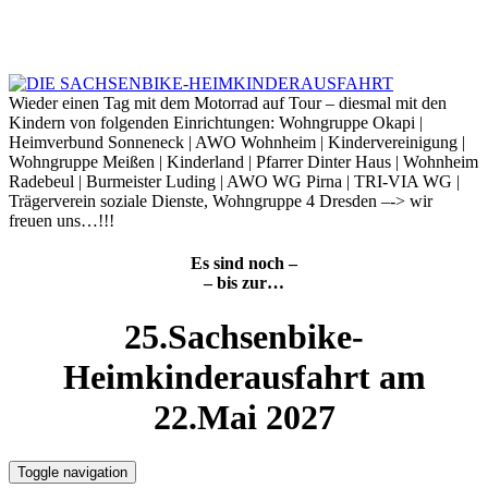
Skip
to
10. August 2026
content
Wieder einen Tag mit dem Motorrad auf Tour – diesmal mit den
Kindern von folgenden Einrichtungen: Wohngruppe Okapi |
Heimverbund Sonneneck | AWO Wohnheim | Kindervereinigung |
Wohngruppe Meißen | Kinderland | Pfarrer Dinter Haus | Wohnheim
Radebeul | Burmeister Luding | AWO WG Pirna | TRI-VIA WG |
Trägerverein soziale Dienste, Wohngruppe 4 Dresden –-> wir
freuen uns…!!!
Es sind noch –
– bis zur…
25.Sachsenbike-
Heimkinderausfahrt am
22.Mai 2027
Toggle navigation