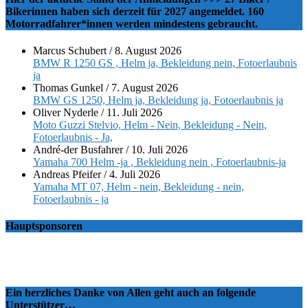
Bikerinnen haben sich derzeit für 2027 angemeldet. 160
Motorradfahrer*innen werden mindestens gebraucht.
Marcus Schubert
/
8. August 2026
BMW R 1250 GS , Helm ja, Bekleidung nein, Fotoerlaubnis
ja
Thomas Gunkel
/
7. August 2026
BMW GS 1250, Helm ja, Bekleidung ja, Fotoerlaubnis ja
Oliver Nyderle
/
11. Juli 2026
Moto Guzzi Stelvio, Helm - Nein, Bekleidung - Nein,
Fotoerlaubnis - Ja,
André-der Busfahrer
/
10. Juli 2026
Yamaha 700 Helm -ja , Bekleidung nein , Fotoerlaubnis-ja
Andreas Pfeifer
/
4. Juli 2026
Yamaha MT 07, Helm - nein, Bekleidung - nein,
Fotoerlaubnis - ja
Hauptsponsoren
Ein herzliches Danke von Allen geht auch an folgende
Unterstützer…