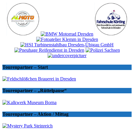
Tourenpartner – Start
Tourenpartner – „Rüttelpause“
Tourenpartner – Aktion / Mittag