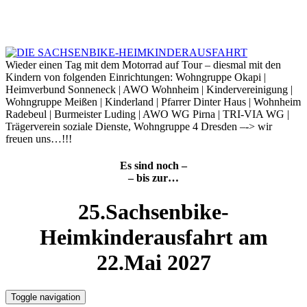
Skip
to
7. August 2026
content
Wieder einen Tag mit dem Motorrad auf Tour – diesmal mit den
Kindern von folgenden Einrichtungen: Wohngruppe Okapi |
Heimverbund Sonneneck | AWO Wohnheim | Kindervereinigung |
Wohngruppe Meißen | Kinderland | Pfarrer Dinter Haus | Wohnheim
Radebeul | Burmeister Luding | AWO WG Pirna | TRI-VIA WG |
Trägerverein soziale Dienste, Wohngruppe 4 Dresden –-> wir
freuen uns…!!!
Es sind noch –
– bis zur…
25.Sachsenbike-
Heimkinderausfahrt am
22.Mai 2027
Toggle navigation