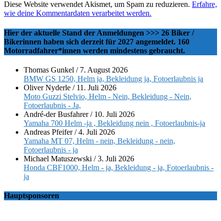
Diese Website verwendet Akismet, um Spam zu reduzieren.
Erfahre,
wie deine Kommentardaten verarbeitet werden.
Hier der aktuelle Stand der Anmeldungen >>> 26 Biker /
Bikerinnen haben sich derzeit für 2027 angemeldet. 160
Motorradfahrer*innen werden mindestens gebraucht.
Thomas Gunkel
/
7. August 2026
BMW GS 1250, Helm ja, Bekleidung ja, Fotoerlaubnis ja
Oliver Nyderle
/
11. Juli 2026
Moto Guzzi Stelvio, Helm - Nein, Bekleidung - Nein,
Fotoerlaubnis - Ja,
André-der Busfahrer
/
10. Juli 2026
Yamaha 700 Helm -ja , Bekleidung nein , Fotoerlaubnis-ja
Andreas Pfeifer
/
4. Juli 2026
Yamaha MT 07, Helm - nein, Bekleidung - nein,
Fotoerlaubnis - ja
Michael Matuszewski
/
3. Juli 2026
Honda CBF1000, Helm - ja, Bekleidung - ja, Fotoerlaubnis -
ja
Hauptsponsoren