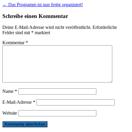
Post
←
Das Programm ist nun fertig organisiert!
navigation
Schreibe einen Kommentar
Deine E-Mail-Adresse wird nicht veröffentlicht.
Erforderliche
Felder sind mit
*
markiert
Kommentar
*
Name
*
E-Mail-Adresse
*
Website