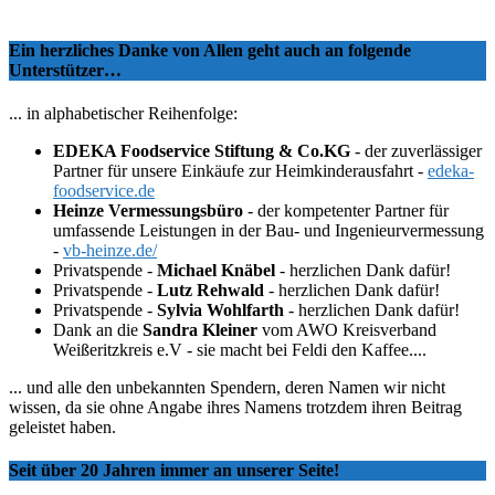
Ein herzliches Danke von Allen geht auch an folgende
Unterstützer…
... in alphabetischer Reihenfolge:
EDEKA Foodservice Stiftung & Co.KG
- der zuverlässiger
Partner für unsere Einkäufe zur Heimkinderausfahrt -
edeka-
foodservice.de
Heinze Vermessungsbüro
- der kompetenter Partner für
umfassende Leistungen in der Bau- und Ingenieurvermessung
-
vb-heinze.de/
Privatspende -
Michael Knäbel
- herzlichen Dank dafür!
Privatspende -
Lutz Rehwald
- herzlichen Dank dafür!
Privatspende -
Sylvia Wohlfarth
- herzlichen Dank dafür!
Dank an die
Sandra Kleiner
vom AWO Kreisverband
Weißeritzkreis e.V - sie macht bei Feldi den Kaffee....
... und alle den unbekannten Spendern, deren Namen wir nicht
wissen, da sie ohne Angabe ihres Namens trotzdem ihren Beitrag
geleistet haben.
Seit über 20 Jahren immer an unserer Seite!