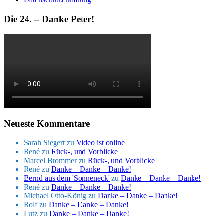
Die 24. – Danke Peter!
Neueste Kommentare
Sarah Siegert
zu
Video ist online
René
zu
Rück-, und Vorblicke
Marcel Brommer
zu
Rück-, und Vorblicke
René
zu
Danke – Danke – Danke!
Bernd aus dem 'Sonneneck'
zu
Danke – Danke – Danke!
René
zu
Danke – Danke – Danke!
Michael Otto-König
zu
Danke – Danke – Danke!
Rolf
zu
Danke – Danke – Danke!
Lutz
zu
Danke – Danke – Danke!