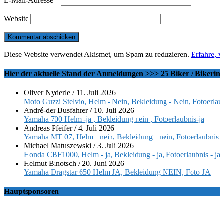
E-Mail-Adresse
*
Website
Diese Website verwendet Akismet, um Spam zu reduzieren.
Erfahre,
Hier der aktuelle Stand der Anmeldungen >>> 25 Biker / Bikeri
Oliver Nyderle
/
11. Juli 2026
Moto Guzzi Stelvio, Helm - Nein, Bekleidung - Nein, Fotoerlau
André-der Busfahrer
/
10. Juli 2026
Yamaha 700 Helm -ja , Bekleidung nein , Fotoerlaubnis-ja
Andreas Pfeifer
/
4. Juli 2026
Yamaha MT 07, Helm - nein, Bekleidung - nein, Fotoerlaubnis 
Michael Matuszewski
/
3. Juli 2026
Honda CBF1000, Helm - ja, Bekleidung - ja, Fotoerlaubnis - ja
Helmut Binotsch
/
20. Juni 2026
Yamaha Dragstar 650 Helm JA, Bekleidung NEIN, Foto JA
Hauptsponsoren