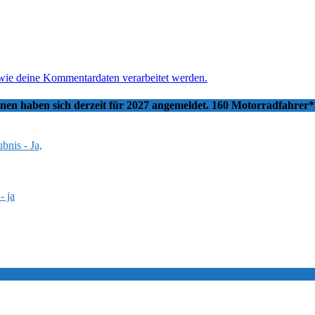
 wie deine Kommentardaten verarbeitet werden.
nnen haben sich derzeit für 2027 angemeldet. 160 Motorradfahrer
bnis - Ja,
- ja