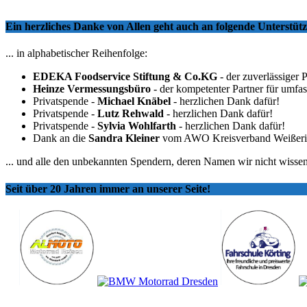
Ein herzliches Danke von Allen geht auch an folgende Unterstü
... in alphabetischer Reihenfolge:
EDEKA Foodservice Stiftung & Co.KG
- der zuverlässiger 
Heinze Vermessungsbüro
- der kompetenter Partner für umfa
Privatspende -
Michael Knäbel
- herzlichen Dank dafür!
Privatspende -
Lutz Rehwald
- herzlichen Dank dafür!
Privatspende -
Sylvia Wohlfarth
- herzlichen Dank dafür!
Dank an die
Sandra Kleiner
vom AWO Kreisverband Weißeritzkr
... und alle den unbekannten Spendern, deren Namen wir nicht wissen
Seit über 20 Jahren immer an unserer Seite!