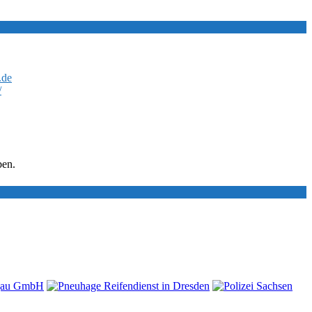
.de
/
ben.