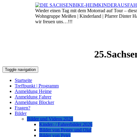
Skip
to
Wieder einen Tag mit dem Motorrad auf Tour – die
6. August 2026
content
Wohngruppe Meißen | Kinderland | Pfarrer Dinter 
wir freuen uns…!!!
25.Sachse
Toggle navigation
Startseite
Treffpunkt | Programm
Anmeldung Heime
Anmeldung Fahrer
Anmeldung Blocker
Fragen?
Bilder
Bilder und Videos 2026
Kinder- / Fahrerbilder 2026
Bilder von Peggy und Olaf
Bilder von Peter