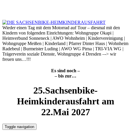
Skip
to
8. August 2026
content
Wieder einen Tag mit dem Motorrad auf Tour – diesmal mit den
Kindern von folgenden Einrichtungen: Wohngruppe Okapi |
Heimverbund Sonneneck | AWO Wohnheim | Kindervereinigung |
Wohngruppe Meißen | Kinderland | Pfarrer Dinter Haus | Wohnheim
Radebeul | Burmeister Luding | AWO WG Pirna | TRI-VIA WG |
Trägerverein soziale Dienste, Wohngruppe 4 Dresden –-> wir
freuen uns…!!!
Es sind noch –
– bis zur…
25.Sachsenbike-
Heimkinderausfahrt am
22.Mai 2027
Toggle navigation