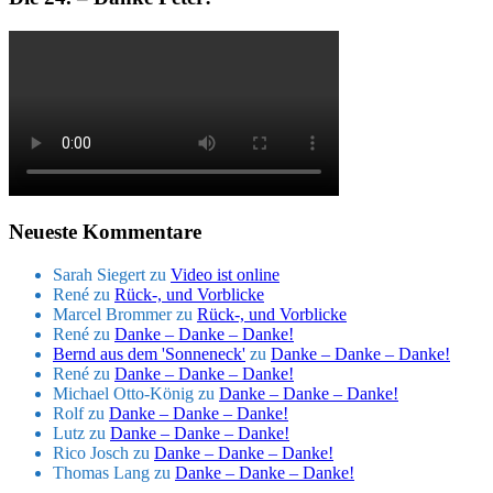
Neueste Kommentare
Sarah Siegert
zu
Video ist online
René
zu
Rück-, und Vorblicke
Marcel Brommer
zu
Rück-, und Vorblicke
René
zu
Danke – Danke – Danke!
Bernd aus dem 'Sonneneck'
zu
Danke – Danke – Danke!
René
zu
Danke – Danke – Danke!
Michael Otto-König
zu
Danke – Danke – Danke!
Rolf
zu
Danke – Danke – Danke!
Lutz
zu
Danke – Danke – Danke!
Rico Josch
zu
Danke – Danke – Danke!
Thomas Lang
zu
Danke – Danke – Danke!