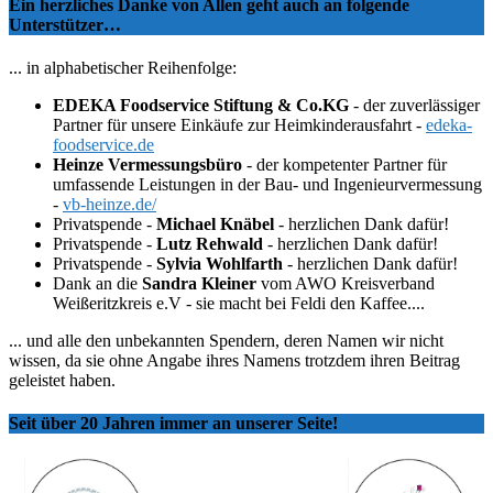
Ein herzliches Danke von Allen geht auch an folgende
Unterstützer…
... in alphabetischer Reihenfolge:
EDEKA Foodservice Stiftung & Co.KG
- der zuverlässiger
Partner für unsere Einkäufe zur Heimkinderausfahrt -
edeka-
foodservice.de
Heinze Vermessungsbüro
- der kompetenter Partner für
umfassende Leistungen in der Bau- und Ingenieurvermessung
-
vb-heinze.de/
Privatspende -
Michael Knäbel
- herzlichen Dank dafür!
Privatspende -
Lutz Rehwald
- herzlichen Dank dafür!
Privatspende -
Sylvia Wohlfarth
- herzlichen Dank dafür!
Dank an die
Sandra Kleiner
vom AWO Kreisverband
Weißeritzkreis e.V - sie macht bei Feldi den Kaffee....
... und alle den unbekannten Spendern, deren Namen wir nicht
wissen, da sie ohne Angabe ihres Namens trotzdem ihren Beitrag
geleistet haben.
Seit über 20 Jahren immer an unserer Seite!