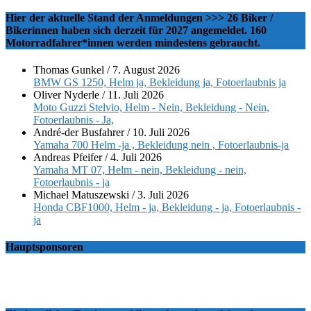
Hier der aktuelle Stand der Anmeldungen >>> 26 Biker /
Bikerinnen haben sich derzeit für 2027 angemeldet. 160
Motorradfahrer*innen werden mindestens gebraucht.
Thomas Gunkel
/
7. August 2026
BMW GS 1250, Helm ja, Bekleidung ja, Fotoerlaubnis ja
Oliver Nyderle
/
11. Juli 2026
Moto Guzzi Stelvio, Helm - Nein, Bekleidung - Nein,
Fotoerlaubnis - Ja,
André-der Busfahrer
/
10. Juli 2026
Yamaha 700 Helm -ja , Bekleidung nein , Fotoerlaubnis-ja
Andreas Pfeifer
/
4. Juli 2026
Yamaha MT 07, Helm - nein, Bekleidung - nein,
Fotoerlaubnis - ja
Michael Matuszewski
/
3. Juli 2026
Honda CBF1000, Helm - ja, Bekleidung - ja, Fotoerlaubnis -
ja
Hauptsponsoren