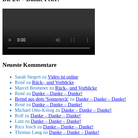
Neueste Kommentare
Sarah Siegert
zu
Video ist online
René
zu
Rück-, und Vorblicke
Marcel Brommer
zu
Rück-, und Vorblicke
René
zu
Danke – Danke – Danke!
Bernd aus dem 'Sonneneck'
zu
Danke – Danke – Danke!
René
zu
Danke – Danke – Danke!
Michael Otto-König
zu
Danke – Danke – Danke!
Rolf
zu
Danke – Danke – Danke!
Lutz
zu
Danke – Danke – Danke!
Rico Josch
zu
Danke – Danke – Danke!
Thomas Lang
zu
Danke – Danke – Danke!