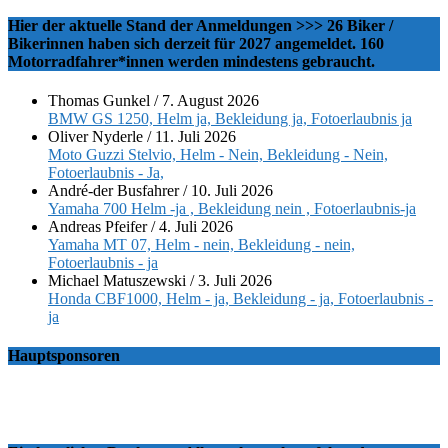
Hier der aktuelle Stand der Anmeldungen >>> 26 Biker /
Bikerinnen haben sich derzeit für 2027 angemeldet. 160
Motorradfahrer*innen werden mindestens gebraucht.
Thomas Gunkel
/
7. August 2026
BMW GS 1250, Helm ja, Bekleidung ja, Fotoerlaubnis ja
Oliver Nyderle
/
11. Juli 2026
Moto Guzzi Stelvio, Helm - Nein, Bekleidung - Nein,
Fotoerlaubnis - Ja,
André-der Busfahrer
/
10. Juli 2026
Yamaha 700 Helm -ja , Bekleidung nein , Fotoerlaubnis-ja
Andreas Pfeifer
/
4. Juli 2026
Yamaha MT 07, Helm - nein, Bekleidung - nein,
Fotoerlaubnis - ja
Michael Matuszewski
/
3. Juli 2026
Honda CBF1000, Helm - ja, Bekleidung - ja, Fotoerlaubnis -
ja
Hauptsponsoren