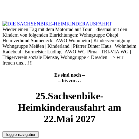
Skip
to
7. August 2026
content
Wieder einen Tag mit dem Motorrad auf Tour – diesmal mit den
Kindern von folgenden Einrichtungen: Wohngruppe Okapi |
Heimverbund Sonneneck | AWO Wohnheim | Kindervereinigung |
Wohngruppe Meißen | Kinderland | Pfarrer Dinter Haus | Wohnheim
Radebeul | Burmeister Luding | AWO WG Pirna | TRI-VIA WG |
Trägerverein soziale Dienste, Wohngruppe 4 Dresden –-> wir
freuen uns…!!!
Es sind noch –
– bis zur…
25.Sachsenbike-
Heimkinderausfahrt am
22.Mai 2027
Toggle navigation