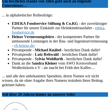
Ein herzliches Danke von Allen geht auch an folgende
Unterstützer…
... in alphabetischer Reihenfolge:
EDEKA Foodservice Stiftung & Co.KG
- der zuverlässiger
Partner für unsere Einkäufe zur Heimkinderausfahrt -
edeka-
foodservice.de
Heinze Vermessungsbüro
- der kompetenter Partner für
umfassende Leistungen in der Bau- und Ingenieurvermessung
-
vb-heinze.de/
Privatspende -
Michael Knäbel
- herzlichen Dank dafür!
Privatspende -
Lutz Rehwald
- herzlichen Dank dafür!
Privatspende -
Sylvia Wohlfarth
- herzlichen Dank dafür!
Dank an die
Sandra Kleiner
vom AWO Kreisverband
Weißeritzkreis e.V - sie macht bei Feldi den Kaffee....
... und alle den unbekannten Spendern, deren Namen wir nicht
wissen, da sie ohne Angabe ihres Namens trotzdem ihren Beitrag
geleistet haben.
Seit über 20 Jahren immer an unserer Seite!