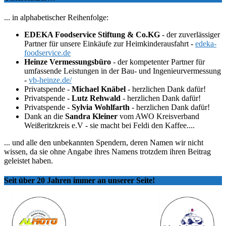
... in alphabetischer Reihenfolge:
EDEKA Foodservice Stiftung & Co.KG
- der zuverlässiger
Partner für unsere Einkäufe zur Heimkinderausfahrt -
edeka-
foodservice.de
Heinze Vermessungsbüro
- der kompetenter Partner für
umfassende Leistungen in der Bau- und Ingenieurvermessung
-
vb-heinze.de/
Privatspende -
Michael Knäbel
- herzlichen Dank dafür!
Privatspende -
Lutz Rehwald
- herzlichen Dank dafür!
Privatspende -
Sylvia Wohlfarth
- herzlichen Dank dafür!
Dank an die
Sandra Kleiner
vom AWO Kreisverband
Weißeritzkreis e.V - sie macht bei Feldi den Kaffee....
... und alle den unbekannten Spendern, deren Namen wir nicht
wissen, da sie ohne Angabe ihres Namens trotzdem ihren Beitrag
geleistet haben.
Seit über 20 Jahren immer an unserer Seite!