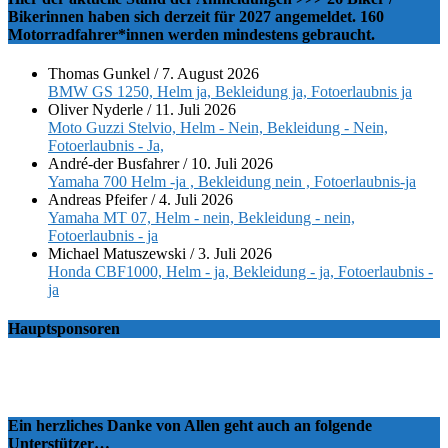
Bikerinnen haben sich derzeit für 2027 angemeldet. 160
Motorradfahrer*innen werden mindestens gebraucht.
Thomas Gunkel
/
7. August 2026
BMW GS 1250, Helm ja, Bekleidung ja, Fotoerlaubnis ja
Oliver Nyderle
/
11. Juli 2026
Moto Guzzi Stelvio, Helm - Nein, Bekleidung - Nein,
Fotoerlaubnis - Ja,
André-der Busfahrer
/
10. Juli 2026
Yamaha 700 Helm -ja , Bekleidung nein , Fotoerlaubnis-ja
Andreas Pfeifer
/
4. Juli 2026
Yamaha MT 07, Helm - nein, Bekleidung - nein,
Fotoerlaubnis - ja
Michael Matuszewski
/
3. Juli 2026
Honda CBF1000, Helm - ja, Bekleidung - ja, Fotoerlaubnis -
ja
Hauptsponsoren
Ein herzliches Danke von Allen geht auch an folgende
Unterstützer…