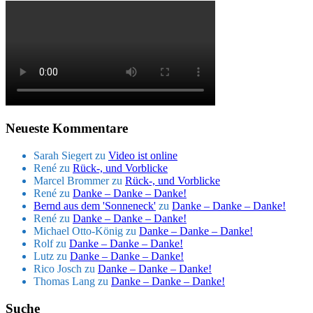
Neueste Kommentare
Sarah Siegert
zu
Video ist online
René
zu
Rück-, und Vorblicke
Marcel Brommer
zu
Rück-, und Vorblicke
René
zu
Danke – Danke – Danke!
Bernd aus dem 'Sonneneck'
zu
Danke – Danke – Danke!
René
zu
Danke – Danke – Danke!
Michael Otto-König
zu
Danke – Danke – Danke!
Rolf
zu
Danke – Danke – Danke!
Lutz
zu
Danke – Danke – Danke!
Rico Josch
zu
Danke – Danke – Danke!
Thomas Lang
zu
Danke – Danke – Danke!
Suche