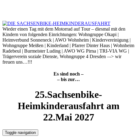
Skip
to
8. August 2026
content
Wieder einen Tag mit dem Motorrad auf Tour – diesmal mit den
Kindern von folgenden Einrichtungen: Wohngruppe Okapi |
Heimverbund Sonneneck | AWO Wohnheim | Kindervereinigung |
Wohngruppe Meißen | Kinderland | Pfarrer Dinter Haus | Wohnheim
Radebeul | Burmeister Luding | AWO WG Pirna | TRI-VIA WG |
Trägerverein soziale Dienste, Wohngruppe 4 Dresden –-> wir
freuen uns…!!!
Es sind noch –
– bis zur…
25.Sachsenbike-
Heimkinderausfahrt am
22.Mai 2027
Toggle navigation