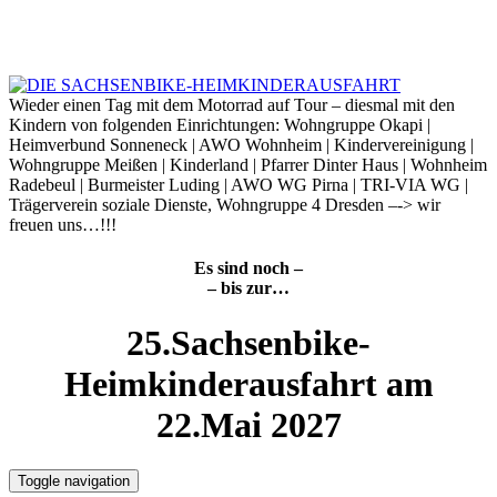
Skip
to
9. August 2026
content
Wieder einen Tag mit dem Motorrad auf Tour – diesmal mit den
Kindern von folgenden Einrichtungen: Wohngruppe Okapi |
Heimverbund Sonneneck | AWO Wohnheim | Kindervereinigung |
Wohngruppe Meißen | Kinderland | Pfarrer Dinter Haus | Wohnheim
Radebeul | Burmeister Luding | AWO WG Pirna | TRI-VIA WG |
Trägerverein soziale Dienste, Wohngruppe 4 Dresden –-> wir
freuen uns…!!!
Es sind noch –
– bis zur…
25.Sachsenbike-
Heimkinderausfahrt am
22.Mai 2027
Toggle navigation