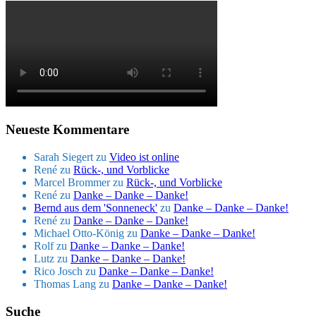
Neueste Kommentare
Sarah Siegert
zu
Video ist online
René
zu
Rück-, und Vorblicke
Marcel Brommer
zu
Rück-, und Vorblicke
René
zu
Danke – Danke – Danke!
Bernd aus dem 'Sonneneck'
zu
Danke – Danke – Danke!
René
zu
Danke – Danke – Danke!
Michael Otto-König
zu
Danke – Danke – Danke!
Rolf
zu
Danke – Danke – Danke!
Lutz
zu
Danke – Danke – Danke!
Rico Josch
zu
Danke – Danke – Danke!
Thomas Lang
zu
Danke – Danke – Danke!
Suche