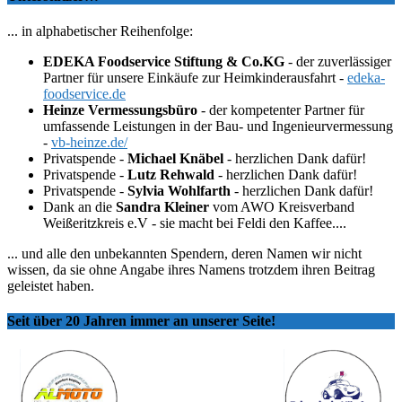
... in alphabetischer Reihenfolge:
EDEKA Foodservice Stiftung & Co.KG
- der zuverlässiger
Partner für unsere Einkäufe zur Heimkinderausfahrt -
edeka-
foodservice.de
Heinze Vermessungsbüro
- der kompetenter Partner für
umfassende Leistungen in der Bau- und Ingenieurvermessung
-
vb-heinze.de/
Privatspende -
Michael Knäbel
- herzlichen Dank dafür!
Privatspende -
Lutz Rehwald
- herzlichen Dank dafür!
Privatspende -
Sylvia Wohlfarth
- herzlichen Dank dafür!
Dank an die
Sandra Kleiner
vom AWO Kreisverband
Weißeritzkreis e.V - sie macht bei Feldi den Kaffee....
... und alle den unbekannten Spendern, deren Namen wir nicht
wissen, da sie ohne Angabe ihres Namens trotzdem ihren Beitrag
geleistet haben.
Seit über 20 Jahren immer an unserer Seite!