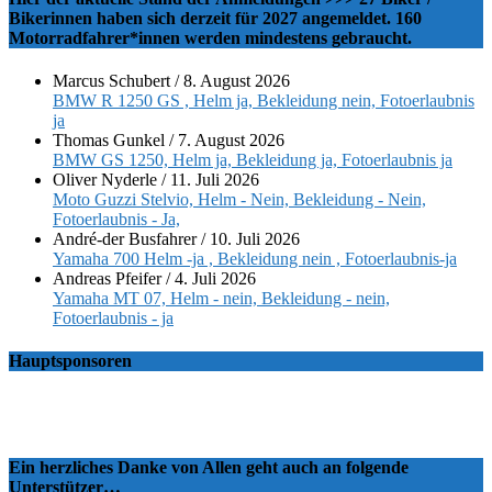
Bikerinnen haben sich derzeit für 2027 angemeldet. 160
Motorradfahrer*innen werden mindestens gebraucht.
Marcus Schubert
/
8. August 2026
BMW R 1250 GS , Helm ja, Bekleidung nein, Fotoerlaubnis
ja
Thomas Gunkel
/
7. August 2026
BMW GS 1250, Helm ja, Bekleidung ja, Fotoerlaubnis ja
Oliver Nyderle
/
11. Juli 2026
Moto Guzzi Stelvio, Helm - Nein, Bekleidung - Nein,
Fotoerlaubnis - Ja,
André-der Busfahrer
/
10. Juli 2026
Yamaha 700 Helm -ja , Bekleidung nein , Fotoerlaubnis-ja
Andreas Pfeifer
/
4. Juli 2026
Yamaha MT 07, Helm - nein, Bekleidung - nein,
Fotoerlaubnis - ja
Hauptsponsoren
Ein herzliches Danke von Allen geht auch an folgende
Unterstützer…