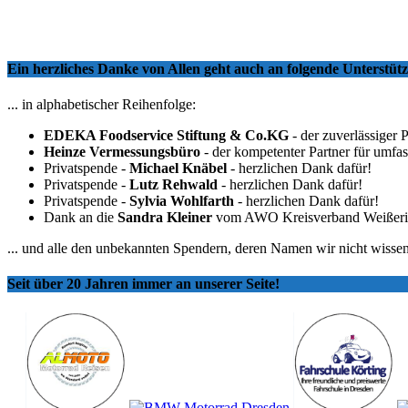
Ein herzliches Danke von Allen geht auch an folgende Unterstü
... in alphabetischer Reihenfolge:
EDEKA Foodservice Stiftung & Co.KG
- der zuverlässiger 
Heinze Vermessungsbüro
- der kompetenter Partner für umfa
Privatspende -
Michael Knäbel
- herzlichen Dank dafür!
Privatspende -
Lutz Rehwald
- herzlichen Dank dafür!
Privatspende -
Sylvia Wohlfarth
- herzlichen Dank dafür!
Dank an die
Sandra Kleiner
vom AWO Kreisverband Weißeritzkr
... und alle den unbekannten Spendern, deren Namen wir nicht wissen
Seit über 20 Jahren immer an unserer Seite!