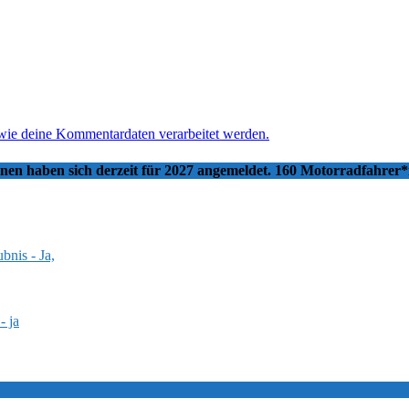
 wie deine Kommentardaten verarbeitet werden.
nnen haben sich derzeit für 2027 angemeldet. 160 Motorradfahrer
bnis - Ja,
- ja