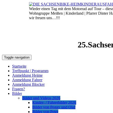
Skip
to
Wieder einen Tag mit dem Motorrad auf Tour – die
7. August 2026
content
Wohngruppe Meißen | Kinderland | Pfarrer Dinter 
wir freuen uns…!!!
25.Sachse
Toggle navigation
Startseite
Treffpunkt | Programm
Anmeldung Heime
Anmeldung Fahrer
Anmeldung Blocker
Fragen?
Bilder
Bilder und Videos 2026
Kinder- / Fahrerbilder 2026
Bilder von Peggy und Olaf
Bilder von Peter