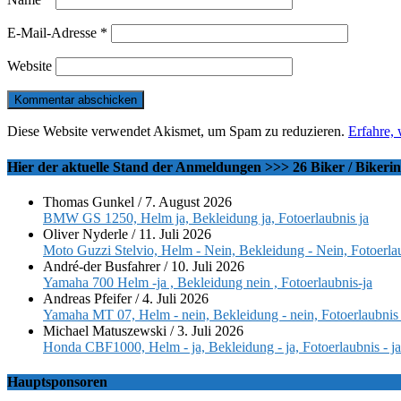
E-Mail-Adresse
*
Website
Diese Website verwendet Akismet, um Spam zu reduzieren.
Erfahre,
Hier der aktuelle Stand der Anmeldungen >>> 26 Biker / Bikeri
Thomas Gunkel
/
7. August 2026
BMW GS 1250, Helm ja, Bekleidung ja, Fotoerlaubnis ja
Oliver Nyderle
/
11. Juli 2026
Moto Guzzi Stelvio, Helm - Nein, Bekleidung - Nein, Fotoerlau
André-der Busfahrer
/
10. Juli 2026
Yamaha 700 Helm -ja , Bekleidung nein , Fotoerlaubnis-ja
Andreas Pfeifer
/
4. Juli 2026
Yamaha MT 07, Helm - nein, Bekleidung - nein, Fotoerlaubnis 
Michael Matuszewski
/
3. Juli 2026
Honda CBF1000, Helm - ja, Bekleidung - ja, Fotoerlaubnis - ja
Hauptsponsoren