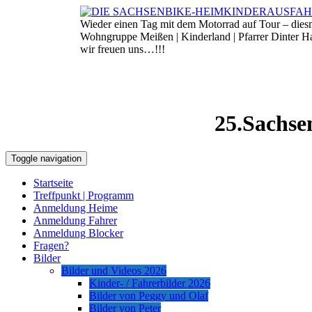
Skip
to
Wieder einen Tag mit dem Motorrad auf Tour – die
7. August 2026
content
Wohngruppe Meißen | Kinderland | Pfarrer Dinter 
wir freuen uns…!!!
25.Sachse
Toggle navigation
Startseite
Treffpunkt | Programm
Anmeldung Heime
Anmeldung Fahrer
Anmeldung Blocker
Fragen?
Bilder
Bilder und Videos 2026
Kinder- / Fahrerbilder 2026
Bilder von Peggy und Olaf
Bilder von Peter