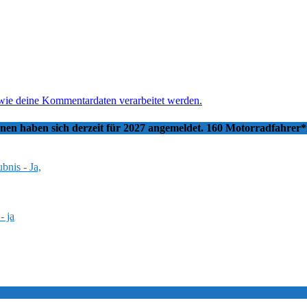
 wie deine Kommentardaten verarbeitet werden.
nnen haben sich derzeit für 2027 angemeldet. 160 Motorradfahrer
bnis - Ja,
- ja