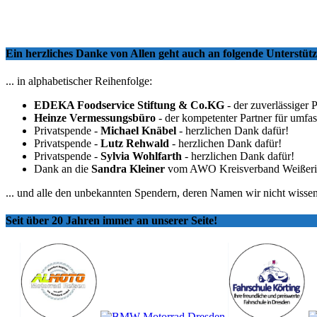
Ein herzliches Danke von Allen geht auch an folgende Unterstü
... in alphabetischer Reihenfolge:
EDEKA Foodservice Stiftung & Co.KG
- der zuverlässiger 
Heinze Vermessungsbüro
- der kompetenter Partner für umfa
Privatspende -
Michael Knäbel
- herzlichen Dank dafür!
Privatspende -
Lutz Rehwald
- herzlichen Dank dafür!
Privatspende -
Sylvia Wohlfarth
- herzlichen Dank dafür!
Dank an die
Sandra Kleiner
vom AWO Kreisverband Weißeritzkr
... und alle den unbekannten Spendern, deren Namen wir nicht wissen
Seit über 20 Jahren immer an unserer Seite!