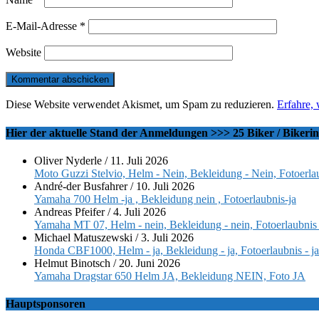
E-Mail-Adresse
*
Website
Diese Website verwendet Akismet, um Spam zu reduzieren.
Erfahre,
Hier der aktuelle Stand der Anmeldungen >>> 25 Biker / Bikeri
Oliver Nyderle
/
11. Juli 2026
Moto Guzzi Stelvio, Helm - Nein, Bekleidung - Nein, Fotoerlau
André-der Busfahrer
/
10. Juli 2026
Yamaha 700 Helm -ja , Bekleidung nein , Fotoerlaubnis-ja
Andreas Pfeifer
/
4. Juli 2026
Yamaha MT 07, Helm - nein, Bekleidung - nein, Fotoerlaubnis 
Michael Matuszewski
/
3. Juli 2026
Honda CBF1000, Helm - ja, Bekleidung - ja, Fotoerlaubnis - ja
Helmut Binotsch
/
20. Juni 2026
Yamaha Dragstar 650 Helm JA, Bekleidung NEIN, Foto JA
Hauptsponsoren