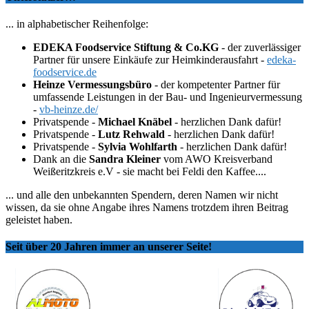
... in alphabetischer Reihenfolge:
EDEKA Foodservice Stiftung & Co.KG
- der zuverlässiger
Partner für unsere Einkäufe zur Heimkinderausfahrt -
edeka-
foodservice.de
Heinze Vermessungsbüro
- der kompetenter Partner für
umfassende Leistungen in der Bau- und Ingenieurvermessung
-
vb-heinze.de/
Privatspende -
Michael Knäbel
- herzlichen Dank dafür!
Privatspende -
Lutz Rehwald
- herzlichen Dank dafür!
Privatspende -
Sylvia Wohlfarth
- herzlichen Dank dafür!
Dank an die
Sandra Kleiner
vom AWO Kreisverband
Weißeritzkreis e.V - sie macht bei Feldi den Kaffee....
... und alle den unbekannten Spendern, deren Namen wir nicht
wissen, da sie ohne Angabe ihres Namens trotzdem ihren Beitrag
geleistet haben.
Seit über 20 Jahren immer an unserer Seite!