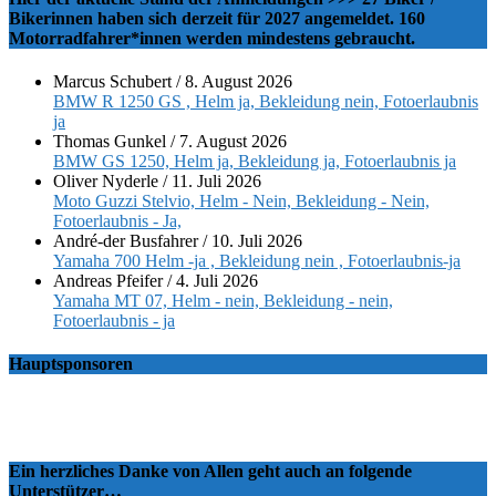
Bikerinnen haben sich derzeit für 2027 angemeldet. 160
Motorradfahrer*innen werden mindestens gebraucht.
Marcus Schubert
/
8. August 2026
BMW R 1250 GS , Helm ja, Bekleidung nein, Fotoerlaubnis
ja
Thomas Gunkel
/
7. August 2026
BMW GS 1250, Helm ja, Bekleidung ja, Fotoerlaubnis ja
Oliver Nyderle
/
11. Juli 2026
Moto Guzzi Stelvio, Helm - Nein, Bekleidung - Nein,
Fotoerlaubnis - Ja,
André-der Busfahrer
/
10. Juli 2026
Yamaha 700 Helm -ja , Bekleidung nein , Fotoerlaubnis-ja
Andreas Pfeifer
/
4. Juli 2026
Yamaha MT 07, Helm - nein, Bekleidung - nein,
Fotoerlaubnis - ja
Hauptsponsoren
Ein herzliches Danke von Allen geht auch an folgende
Unterstützer…