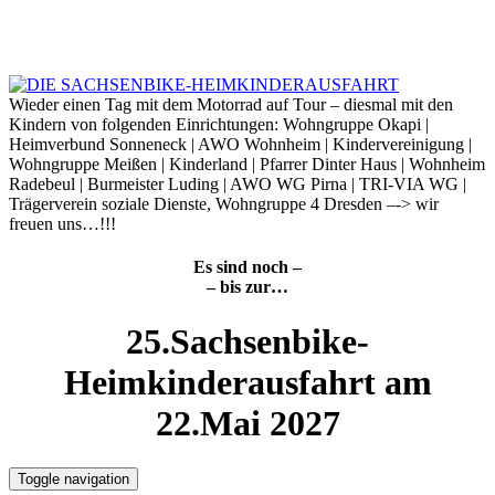
Skip
to
8. August 2026
content
Wieder einen Tag mit dem Motorrad auf Tour – diesmal mit den
Kindern von folgenden Einrichtungen: Wohngruppe Okapi |
Heimverbund Sonneneck | AWO Wohnheim | Kindervereinigung |
Wohngruppe Meißen | Kinderland | Pfarrer Dinter Haus | Wohnheim
Radebeul | Burmeister Luding | AWO WG Pirna | TRI-VIA WG |
Trägerverein soziale Dienste, Wohngruppe 4 Dresden –-> wir
freuen uns…!!!
Es sind noch –
– bis zur…
25.Sachsenbike-
Heimkinderausfahrt am
22.Mai 2027
Toggle navigation