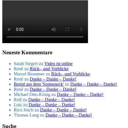
Neueste Kommentare
Sarah Siegert
zu
Video ist online
René
zu
Rück-, und Vorblicke
Marcel Brommer
zu
Rück-, und Vorblicke
René
zu
Danke – Danke – Danke!
Bernd aus dem 'Sonneneck'
zu
Danke – Danke – Danke!
René
zu
Danke – Danke – Danke!
Michael Otto-König
zu
Danke – Danke – Danke!
Rolf
zu
Danke – Danke – Danke!
Lutz
zu
Danke – Danke – Danke!
Rico Josch
zu
Danke – Danke – Danke!
Thomas Lang
zu
Danke – Danke – Danke!
Suche