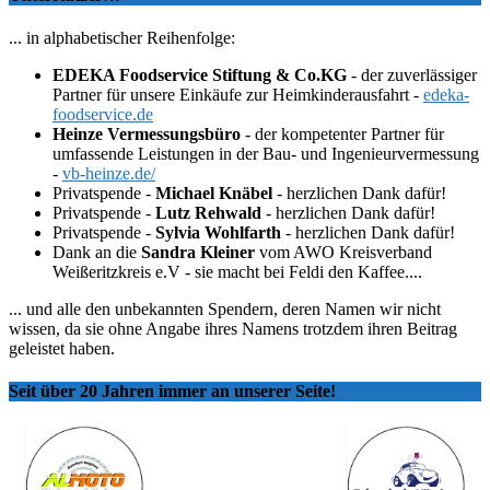
... in alphabetischer Reihenfolge:
EDEKA Foodservice Stiftung & Co.KG
- der zuverlässiger
Partner für unsere Einkäufe zur Heimkinderausfahrt -
edeka-
foodservice.de
Heinze Vermessungsbüro
- der kompetenter Partner für
umfassende Leistungen in der Bau- und Ingenieurvermessung
-
vb-heinze.de/
Privatspende -
Michael Knäbel
- herzlichen Dank dafür!
Privatspende -
Lutz Rehwald
- herzlichen Dank dafür!
Privatspende -
Sylvia Wohlfarth
- herzlichen Dank dafür!
Dank an die
Sandra Kleiner
vom AWO Kreisverband
Weißeritzkreis e.V - sie macht bei Feldi den Kaffee....
... und alle den unbekannten Spendern, deren Namen wir nicht
wissen, da sie ohne Angabe ihres Namens trotzdem ihren Beitrag
geleistet haben.
Seit über 20 Jahren immer an unserer Seite!