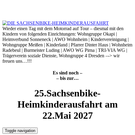
Skip
to
6. August 2026
content
Wieder einen Tag mit dem Motorrad auf Tour – diesmal mit den
Kindern von folgenden Einrichtungen: Wohngruppe Okapi |
Heimverbund Sonneneck | AWO Wohnheim | Kindervereinigung |
Wohngruppe Meißen | Kinderland | Pfarrer Dinter Haus | Wohnheim
Radebeul | Burmeister Luding | AWO WG Pirna | TRI-VIA WG |
Trägerverein soziale Dienste, Wohngruppe 4 Dresden –-> wir
freuen uns…!!!
Es sind noch –
– bis zur…
25.Sachsenbike-
Heimkinderausfahrt am
22.Mai 2027
Toggle navigation