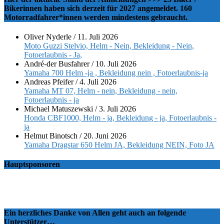
Bikerinnen haben sich derzeit für 2027 angemeldet. 160
Motorradfahrer*innen werden mindestens gebraucht.
Oliver Nyderle
/
11. Juli 2026
Moto Guzzi Stelvio, Helm - Nein, Bekleidung - Nein,
Fotoerlaubnis - Ja,
André-der Busfahrer
/
10. Juli 2026
Yamaha 700 Helm -ja , Bekleidung nein , Fotoerlaubnis-ja
Andreas Pfeifer
/
4. Juli 2026
Yamaha MT 07, Helm - nein, Bekleidung - nein,
Fotoerlaubnis - ja
Michael Matuszewski
/
3. Juli 2026
Honda CBF1000, Helm - ja, Bekleidung - ja, Fotoerlaubnis -
ja
Helmut Binotsch
/
20. Juni 2026
Yamaha Dragstar 650 Helm JA, Bekleidung NEIN, Foto JA
Hauptsponsoren
Ein herzliches Danke von Allen geht auch an folgende
Unterstützer…