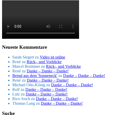
Neueste Kommentare
Sarah Siegert
zu
Video ist online
René
zu
Rück-, und Vorblicke
Marcel Brommer
zu
Rück-, und Vorblicke
René
zu
Danke – Danke – Danke!
Bernd aus dem 'Sonneneck'
zu
Danke – Danke – Danke!
René
zu
Danke – Danke – Danke!
Michael Otto-König
zu
Danke – Danke – Danke!
Rolf
zu
Danke – Danke – Danke!
Lutz
zu
Danke – Danke – Danke!
Rico Josch
zu
Danke – Danke – Danke!
Thomas Lang
zu
Danke – Danke – Danke!
Suche