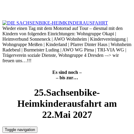
Skip
to
9. August 2026
content
Wieder einen Tag mit dem Motorrad auf Tour – diesmal mit den
Kindern von folgenden Einrichtungen: Wohngruppe Okapi |
Heimverbund Sonneneck | AWO Wohnheim | Kindervereinigung |
Wohngruppe Meißen | Kinderland | Pfarrer Dinter Haus | Wohnheim
Radebeul | Burmeister Luding | AWO WG Pirna | TRI-VIA WG |
Trägerverein soziale Dienste, Wohngruppe 4 Dresden –-> wir
freuen uns…!!!
Es sind noch –
– bis zur…
25.Sachsenbike-
Heimkinderausfahrt am
22.Mai 2027
Toggle navigation