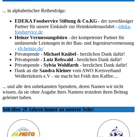
... in alphabetischer Reihenfolge:
EDEKA Foodservice Stiftung & Co.KG
- der zuverlässiger
Partner für unsere Einkäufe zur Heimkinderausfahrt -
edeka-
foodservice.de
Heinze Vermessungsbüro
- der kompetenter Partner für
umfassende Leistungen in der Bau- und Ingenieurvermessung
-
vb-heinze.de/
Privatspende -
Michael Knäbel
- herzlichen Dank dafür!
Privatspende -
Lutz Rehwald
- herzlichen Dank dafür!
Privatspende -
Sylvia Wohlfarth
- herzlichen Dank dafür!
Dank an die
Sandra Kleiner
vom AWO Kreisverband
Weißeritzkreis e.V - sie macht bei Feldi den Kaffee....
... und alle den unbekannten Spendern, deren Namen wir nicht
wissen, da sie ohne Angabe ihres Namens trotzdem ihren Beitrag
geleistet haben.
Seit über 20 Jahren immer an unserer Seite!