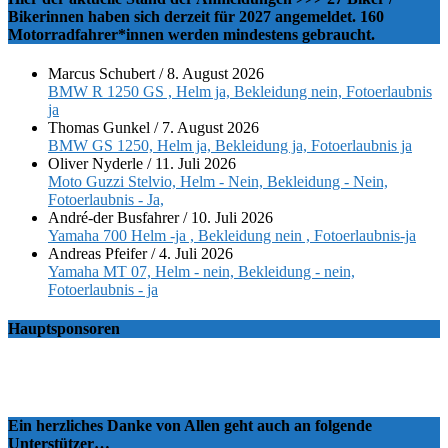
Bikerinnen haben sich derzeit für 2027 angemeldet. 160
Motorradfahrer*innen werden mindestens gebraucht.
Marcus Schubert
/
8. August 2026
BMW R 1250 GS , Helm ja, Bekleidung nein, Fotoerlaubnis
ja
Thomas Gunkel
/
7. August 2026
BMW GS 1250, Helm ja, Bekleidung ja, Fotoerlaubnis ja
Oliver Nyderle
/
11. Juli 2026
Moto Guzzi Stelvio, Helm - Nein, Bekleidung - Nein,
Fotoerlaubnis - Ja,
André-der Busfahrer
/
10. Juli 2026
Yamaha 700 Helm -ja , Bekleidung nein , Fotoerlaubnis-ja
Andreas Pfeifer
/
4. Juli 2026
Yamaha MT 07, Helm - nein, Bekleidung - nein,
Fotoerlaubnis - ja
Hauptsponsoren
Ein herzliches Danke von Allen geht auch an folgende
Unterstützer…