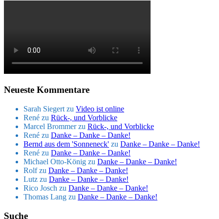
Neueste Kommentare
Sarah Siegert
zu
Video ist online
René
zu
Rück-, und Vorblicke
Marcel Brommer
zu
Rück-, und Vorblicke
René
zu
Danke – Danke – Danke!
Bernd aus dem 'Sonneneck'
zu
Danke – Danke – Danke!
René
zu
Danke – Danke – Danke!
Michael Otto-König
zu
Danke – Danke – Danke!
Rolf
zu
Danke – Danke – Danke!
Lutz
zu
Danke – Danke – Danke!
Rico Josch
zu
Danke – Danke – Danke!
Thomas Lang
zu
Danke – Danke – Danke!
Suche