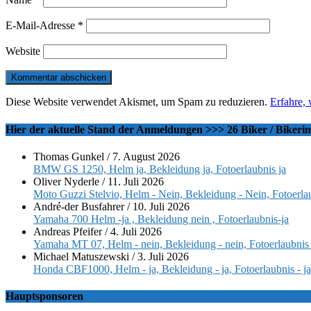
E-Mail-Adresse
*
Website
Diese Website verwendet Akismet, um Spam zu reduzieren.
Erfahre,
Hier der aktuelle Stand der Anmeldungen >>> 26 Biker / Bikeri
Thomas Gunkel
/
7. August 2026
BMW GS 1250, Helm ja, Bekleidung ja, Fotoerlaubnis ja
Oliver Nyderle
/
11. Juli 2026
Moto Guzzi Stelvio, Helm - Nein, Bekleidung - Nein, Fotoerlau
André-der Busfahrer
/
10. Juli 2026
Yamaha 700 Helm -ja , Bekleidung nein , Fotoerlaubnis-ja
Andreas Pfeifer
/
4. Juli 2026
Yamaha MT 07, Helm - nein, Bekleidung - nein, Fotoerlaubnis 
Michael Matuszewski
/
3. Juli 2026
Honda CBF1000, Helm - ja, Bekleidung - ja, Fotoerlaubnis - ja
Hauptsponsoren