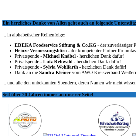
Ein herzliches Danke von Allen geht auch an folgende Unterstü
... in alphabetischer Reihenfolge:
EDEKA Foodservice Stiftung & Co.KG
- der zuverlässiger 
Heinze Vermessungsbüro
- der kompetenter Partner für umfa
Privatspende -
Michael Knäbel
- herzlichen Dank dafür!
Privatspende -
Lutz Rehwald
- herzlichen Dank dafür!
Privatspende -
Sylvia Wohlfarth
- herzlichen Dank dafür!
Dank an die
Sandra Kleiner
vom AWO Kreisverband Weißeritzkr
... und alle den unbekannten Spendern, deren Namen wir nicht wissen
Seit über 20 Jahren immer an unserer Seite!