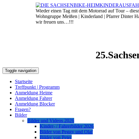
Skip
to
Wieder einen Tag mit dem Motorrad auf Tour – die
8. August 2026
content
Wohngruppe Meißen | Kinderland | Pfarrer Dinter 
wir freuen uns…!!!
25.Sachse
Toggle navigation
Startseite
Treffpunkt | Programm
Anmeldung Heime
Anmeldung Fahrer
Anmeldung Blocker
Fragen?
Bilder
Bilder und Videos 2026
Kinder- / Fahrerbilder 2026
Bilder von Peggy und Olaf
Bilder von Peter