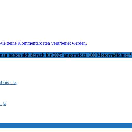
 wie deine Kommentardaten verarbeitet werden.
nnen haben sich derzeit für 2027 angemeldet. 160 Motorradfahrer
bnis - Ja,
- ja