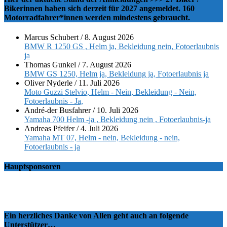
Bikerinnen haben sich derzeit für 2027 angemeldet. 160
Motorradfahrer*innen werden mindestens gebraucht.
Marcus Schubert
/
8. August 2026
BMW R 1250 GS , Helm ja, Bekleidung nein, Fotoerlaubnis
ja
Thomas Gunkel
/
7. August 2026
BMW GS 1250, Helm ja, Bekleidung ja, Fotoerlaubnis ja
Oliver Nyderle
/
11. Juli 2026
Moto Guzzi Stelvio, Helm - Nein, Bekleidung - Nein,
Fotoerlaubnis - Ja,
André-der Busfahrer
/
10. Juli 2026
Yamaha 700 Helm -ja , Bekleidung nein , Fotoerlaubnis-ja
Andreas Pfeifer
/
4. Juli 2026
Yamaha MT 07, Helm - nein, Bekleidung - nein,
Fotoerlaubnis - ja
Hauptsponsoren
Ein herzliches Danke von Allen geht auch an folgende
Unterstützer…