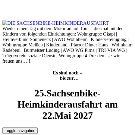
Skip
to
9. August 2026
content
Wieder einen Tag mit dem Motorrad auf Tour – diesmal mit den
Kindern von folgenden Einrichtungen: Wohngruppe Okapi |
Heimverbund Sonneneck | AWO Wohnheim | Kindervereinigung |
Wohngruppe Meißen | Kinderland | Pfarrer Dinter Haus | Wohnheim
Radebeul | Burmeister Luding | AWO WG Pirna | TRI-VIA WG |
Trägerverein soziale Dienste, Wohngruppe 4 Dresden –-> wir
freuen uns…!!!
Es sind noch –
– bis zur…
25.Sachsenbike-
Heimkinderausfahrt am
22.Mai 2027
Toggle navigation