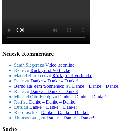
Neueste Kommentare
Sarah Siegert
zu
Video ist online
René
zu
Rück-, und Vorblicke
Marcel Brommer
zu
Rück-, und Vorblicke
René
zu
Danke – Danke – Danke!
Bernd aus dem 'Sonneneck'
zu
Danke – Danke – Danke!
René
zu
Danke – Danke – Danke!
Michael Otto-König
zu
Danke – Danke – Danke!
Rolf
zu
Danke – Danke – Danke!
Lutz
zu
Danke – Danke – Danke!
Rico Josch
zu
Danke – Danke – Danke!
Thomas Lang
zu
Danke – Danke – Danke!
Suche