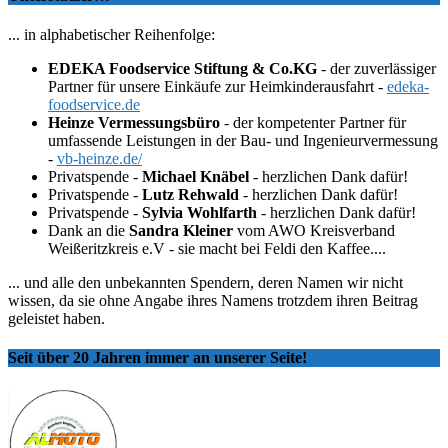
... in alphabetischer Reihenfolge:
EDEKA Foodservice Stiftung & Co.KG
- der zuverlässiger
Partner für unsere Einkäufe zur Heimkinderausfahrt -
edeka-
foodservice.de
Heinze Vermessungsbüro
- der kompetenter Partner für
umfassende Leistungen in der Bau- und Ingenieurvermessung
-
vb-heinze.de/
Privatspende -
Michael Knäbel
- herzlichen Dank dafür!
Privatspende -
Lutz Rehwald
- herzlichen Dank dafür!
Privatspende -
Sylvia Wohlfarth
- herzlichen Dank dafür!
Dank an die
Sandra Kleiner
vom AWO Kreisverband
Weißeritzkreis e.V - sie macht bei Feldi den Kaffee....
... und alle den unbekannten Spendern, deren Namen wir nicht
wissen, da sie ohne Angabe ihres Namens trotzdem ihren Beitrag
geleistet haben.
Seit über 20 Jahren immer an unserer Seite!